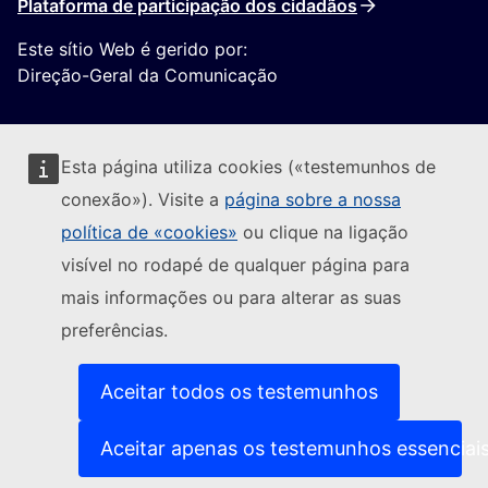
Plataforma de participação dos cidadãos
Este sítio Web é gerido por:
Direção-Geral da Comunicação
Esta página utiliza cookies («testemunhos de
conexão»). Visite a
página sobre a nossa
política de «cookies»
ou clique na ligação
Seguir a Comissão Europeia
visível no rodapé de qualquer página para
mais informações ou para alterar as suas
(Ligação externa)
Contacte-nos
preferências.
(Ligação exte
Comunicar uma vulnerabilidade informática
(Ligação externa)
Línguas dos nossos websites
(Ligação externa)
Cookies
Aceitar todos os testemunhos
(Ligação externa)
Política de privacidade
(Ligação externa)
Advertência jurídica
Aceitar apenas os testemunhos essenciai
Acessibilidade