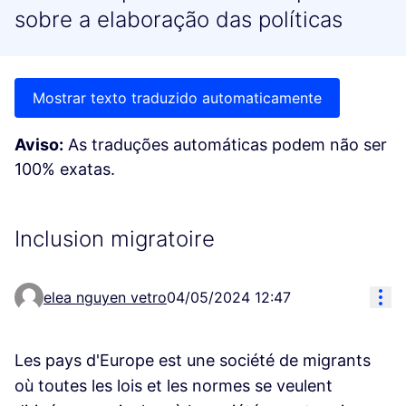
sobre a elaboração das políticas
Mostrar texto traduzido automaticamente
Aviso:
As traduções automáticas podem não ser
100% exatas.
Inclusion migratoire
Res
elea nguyen vetro
04/05/2024 12:47
Les pays d'Europe est une société de migrants
où toutes les lois et les normes se veulent