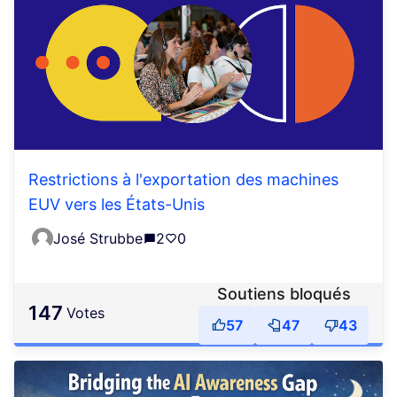
Restrictions à l'exportation des machines
EUV vers les États-Unis
José Strubbe
2
0
Soutiens bloqués
147
votes
57
47
43