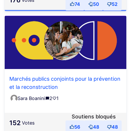
176
votes
74
50
52
Marchés publics conjoints pour la prévention
et la reconstruction
Sara Boanini
2
1
Soutiens bloqués
152
votes
56
48
48