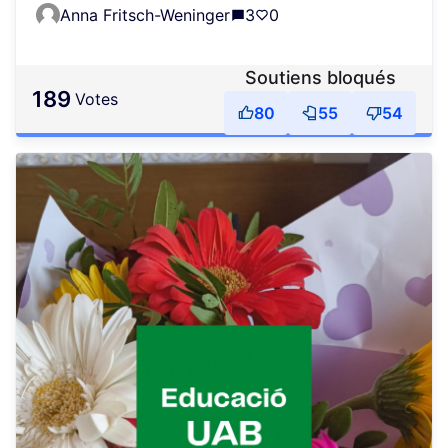
Anna Fritsch-Weninger
3
0
Soutiens bloqués
189
votes
80
55
54