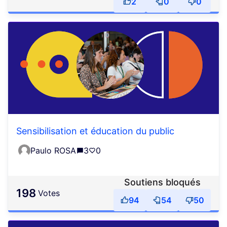
2
0
0
Sensibilisation et éducation du public
Paulo ROSA
3
0
Soutiens bloqués
198
votes
94
54
50