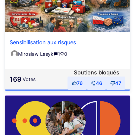
Sensibilisation aux risques
Mirosław Lasyk
1
0
Soutiens bloqués
169
votes
76
46
47