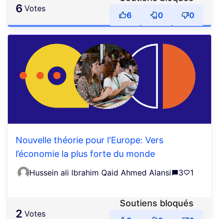
6
votes
6
0
0
Nouvelle théorie pour l'Europe: Vers
l’économie la plus forte du monde
Hussein ali lbrahim Qaid Ahmed Alansi
3
1
Soutiens bloqués
2
votes