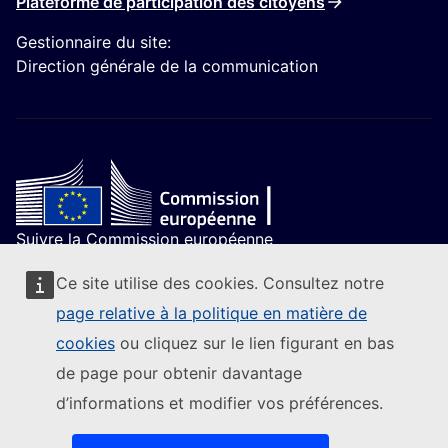
Plateforme de participation des citoyens
Gestionnaire du site:
Direction générale de la communication
Suivre la Commission européenne
(Lien externe)
Nous contacter
Ce site utilise des cookies. Consultez notre
(Lien externe)
Signaler une vulnérabilité informatique
page relative à la politique en matière de
(Lien externe)
Les langues sur nos sites web
cookies
ou cliquez sur le lien figurant en bas
(Lien externe)
Cookies
de page pour obtenir davantage
(Lien externe)
Protection de la vie privée
(Lien externe)
Avis juridique
d’informations et modifier vos préférences.
Accessibilité