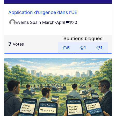
Application d'urgence dans l'UE
Events Spain March-April
1
0
Soutiens bloqués
7
votes
5
1
1