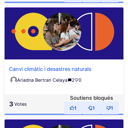
Canvi climàtic i desastres naturals
Ariadna Bertran Celaya
2
0
Soutiens bloqués
3
votes
1
1
1