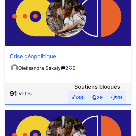
Crise géopolitique
Oleksandra Sakaly
2
0
Soutiens bloqués
91
votes
33
29
29