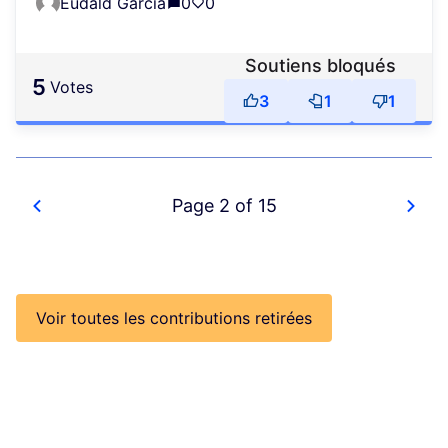
Eudald Garcia
0
0
Soutiens bloqués
5
votes
3
1
1
Page 2 of 15
Voir toutes les contributions retirées