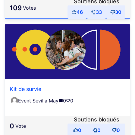
Soutiens bloqués
109
votes
46
33
30
Kit de survie
Event Sevilla May
0
0
Soutiens bloqués
0
vote
0
0
0