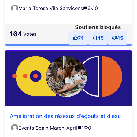
Maria Teresa Vila Sanvicens
6
0
Soutiens bloqués
164
votes
74
45
45
Amélioration des réseaux d'égouts et d'eau
Events Spain March-April
1
0