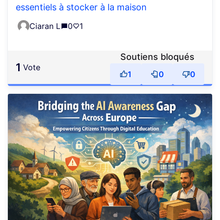
essentiels à stocker à la maison
Ciaran L
0
1
Soutiens bloqués
1
vote
1
0
0