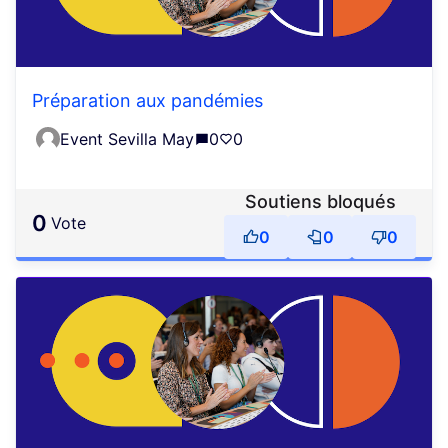
Préparation aux pandémies
Event Sevilla May
0
0
Soutiens bloqués
0
vote
0
0
0