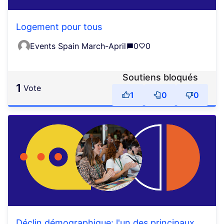
Logement pour tous
Events Spain March-April
0
0
Soutiens bloqués
1
vote
1
0
0
Déclin démographique: l'un des principaux