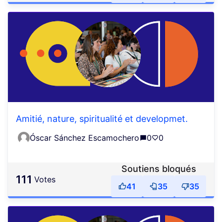
Amitié, nature, spiritualité et developmet.
Óscar Sánchez Escamochero
0
0
Soutiens bloqués
111
votes
41
35
35