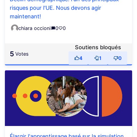
risques pour l'UE. Nous devons agir
maintenant!
chiara occioni
0
0
Soutiens bloqués
5
votes
4
1
0
Élargir l'apprentissage basé sur la simulation