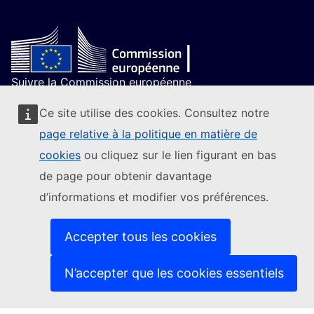
Suivre la Commission européenne
(Lien externe)
Nous contacter
Ce site utilise des cookies. Consultez notre
(Lien externe)
Signaler une vulnérabilité informatique
page relative à la politique en matière de
(Lien externe)
Les langues sur nos sites web
cookies
ou cliquez sur le lien figurant en bas
(Lien externe)
Cookies
de page pour obtenir davantage
(Lien externe)
Protection de la vie privée
(Lien externe)
Avis juridique
d’informations et modifier vos préférences.
Accessibilité
Accepter tous les cookies
N’accepter que les cookies essentiels