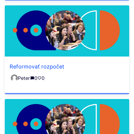
Reformovať rozpočet
Peter
0
0