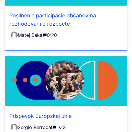
Posilnenie participácie občanov na
rozhodovaní o rozpočte
Matej Baka
0
0
Príspevok Európskej únie
Sergio Berrocal
1
3