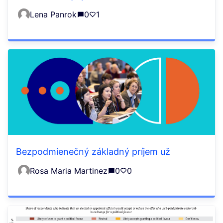
Lena Panrok
0
1
Bezpodmienečný základný príjem už
Rosa Maria Martinez
0
0