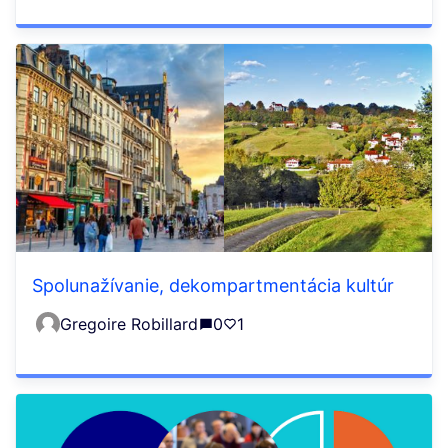
Spolunažívanie, dekompartmentácia kultúr
Gregoire Robillard
0
1