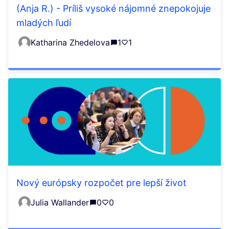
(Anja R.) - Príliš vysoké nájomné znepokojuje
mladých ľudí
Katharina Zhedelova
1
1
Nový európsky rozpočet pre lepší život
Julia Wallander
0
0