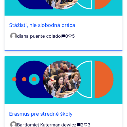
Stážisti, nie slobodná práca
diana puente colado
0
5
Erasmus pre stredné školy
Bartlomiej Kutermankiewicz
2
3