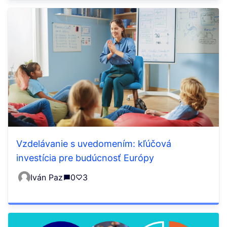
Vzdelávanie s uvedomením: kľúčová
investícia pre budúcnosť Európy
Iván Paz
0
3