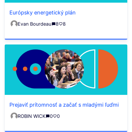
Európsky energetický plán
Evan Bourdeau
8
8
Prejaviť prítomnosť a začať s mladými ľuďmi
ROBIN WICK
0
0