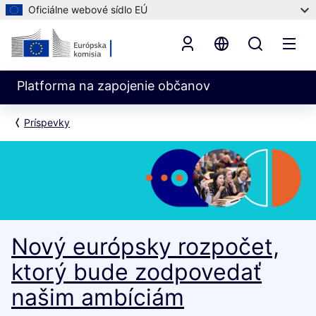
Oficiálne webové sídlo EÚ
Platforma na zapojenie občanov
Príspevky
Nový európsky rozpočet,
ktorý bude zodpovedať
našim ambíciám