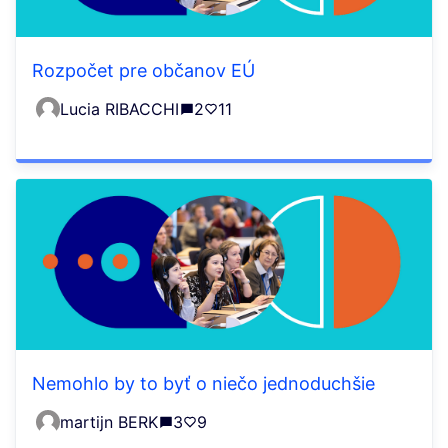
Rozpočet pre občanov EÚ
Lucia RIBACCHI
2
11
Nemohlo by to byť o niečo jednoduchšie
martijn BERK
3
9