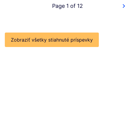
Page 1 of 12
Zobraziť všetky stiahnuté príspevky