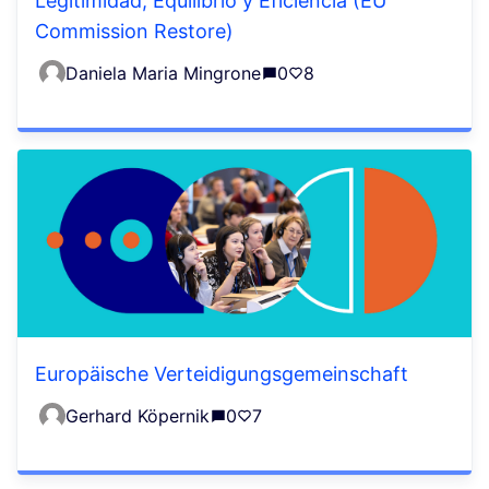
Legitimidad, Equilibrio y Eficiencia (EU
Commission Restore)
Daniela Maria Mingrone
0
8
Europäische Verteidigungsgemeinschaft
Gerhard Köpernik
0
7