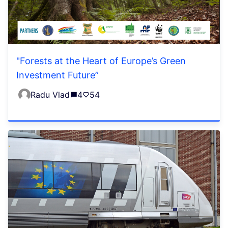
"Forests at the Heart of Europe’s Green
Investment Future”
Radu Vlad
4
54