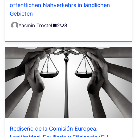
öffentlichen Nahverkehrs in ländlichen
Gebieten
Yasmin Trostel
2
8
Rediseño de la Comisión Europea: