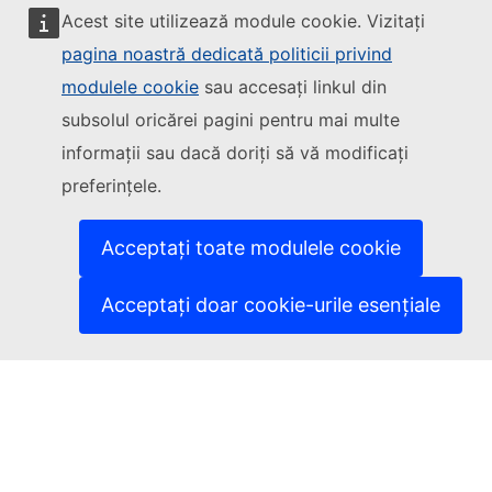
Acest site utilizează module cookie. Vizitați
pagina noastră dedicată politicii privind
modulele cookie
sau accesați linkul din
Urmăriți Comisia Europeană
subsolul oricărei pagini pentru mai multe
informații sau dacă doriți să vă modificați
(Link extern)
Contactați-ne
preferințele.
(Link extern)
Semnalați o vulnerabilitate informatică
(Link extern)
Versiunile lingvistice ale site-urilor noastre
(Link extern)
Cookie-uri
Acceptați toate modulele cookie
(Link extern)
Politica de confidențialitate
(Link extern)
Aviz juridic
Acceptați doar cookie-urile esențiale
Accesibilitate