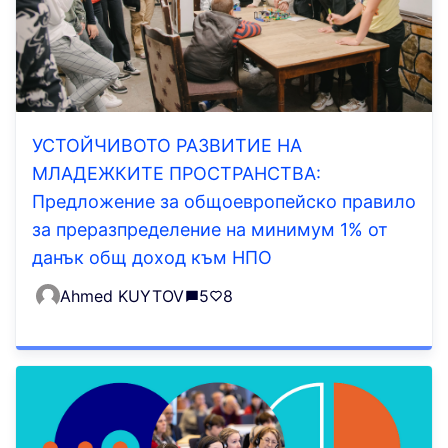
УСТОЙЧИВОТО РАЗВИТИЕ НА
МЛАДЕЖКИТЕ ПРОСТРАНСТВА:
Предложение за общоевропейско правило
за преразпределение на минимум 1% от
данък общ доход към НПО
Ahmed KUYTOV
5
8