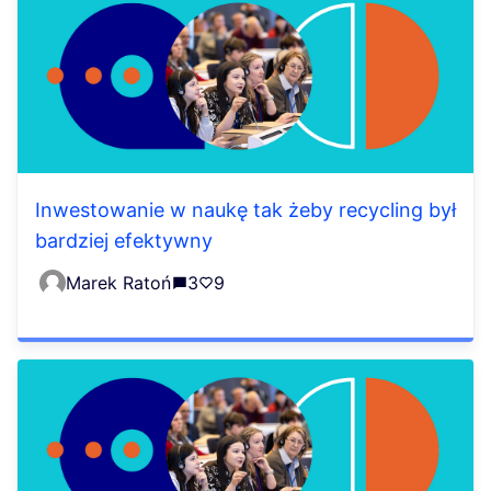
Inwestowanie w naukę tak żeby recycling był
bardziej efektywny
Marek Ratoń
3
9