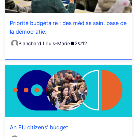
Priorité budgétaire : des médias sain, base de
la démocratie.
Blanchard Louis-Marie
2
12
An EU citizens' budget