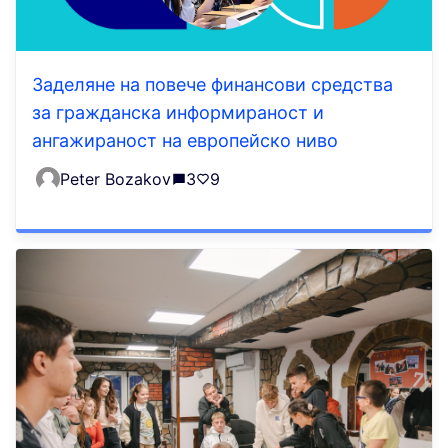
Заделяне на повече финансови средства
за гражданска информираност и
ангажираност на европейско ниво
Peter Bozakov
3
9