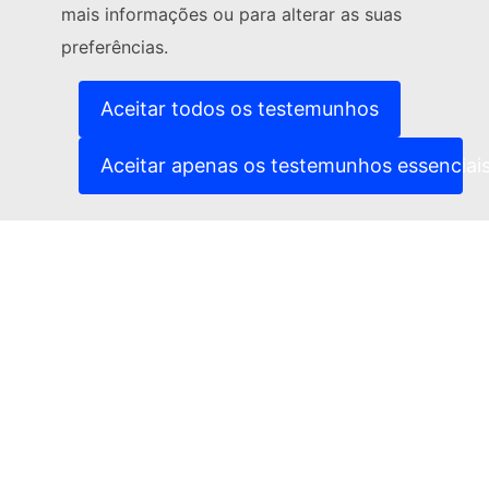
mais informações ou para alterar as suas
(Ligação externa)
Contacte-nos
preferências.
(Ligação exte
Comunicar uma vulnerabilidade informática
(Ligação externa)
Línguas dos nossos websites
(Ligação externa)
Cookies
Aceitar todos os testemunhos
(Ligação externa)
Política de privacidade
(Ligação externa)
Advertência jurídica
Aceitar apenas os testemunhos essenciai
Acessibilidade