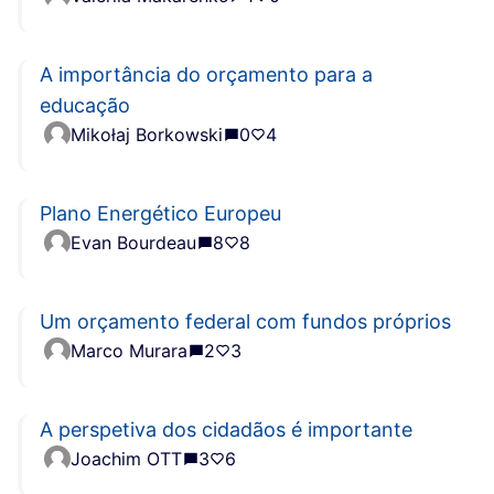
A importância do orçamento para a
educação
Mikołaj Borkowski
0
4
Plano Energético Europeu
Evan Bourdeau
8
8
Um orçamento federal com fundos próprios
Marco Murara
2
3
A perspetiva dos cidadãos é importante
Joachim OTT
3
6