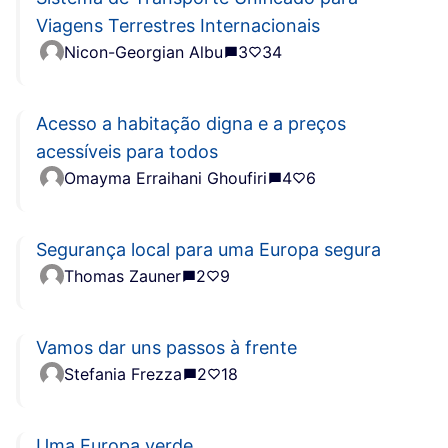
Viagens Terrestres Internacionais
Nicon-Georgian Albu
3
34
Acesso a habitação digna e a preços
acessíveis para todos
Omayma Erraihani Ghoufiri
4
6
Segurança local para uma Europa segura
Thomas Zauner
2
9
Vamos dar uns passos à frente
Stefania Frezza
2
18
Uma Europa verde