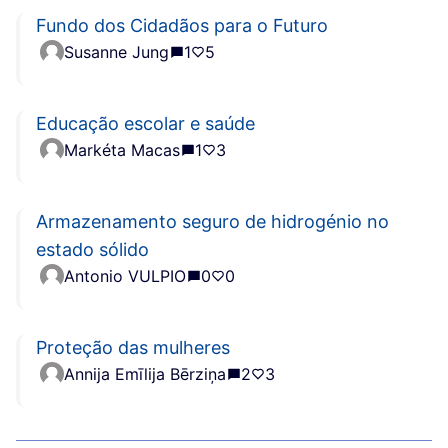
Fundo dos Cidadãos para o Futuro
Susanne Jung
1
5
Educação escolar e saúde
Markéta Macas
1
3
Armazenamento seguro de hidrogénio no
estado sólido
Antonio VULPIO
0
0
Proteção das mulheres
Annija Emīlija Bērziņa
2
3