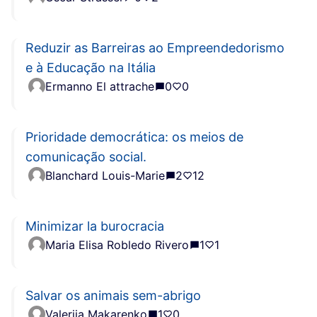
Reduzir as Barreiras ao Empreendedorismo
e à Educação na Itália
Ermanno El attrache
0
0
Prioridade democrática: os meios de
comunicação social.
Blanchard Louis-Marie
2
12
Minimizar la burocracia
Maria Elisa Robledo Rivero
1
1
Salvar os animais sem-abrigo
Valeriia Makarenko
1
0