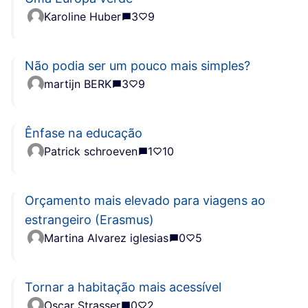
Karoline Huber
3
9
Não podia ser um pouco mais simples?
martijn BERK
3
9
Ênfase na educação
Patrick schroeven
1
10
Orçamento mais elevado para viagens ao
estrangeiro (Erasmus)
Martina Alvarez iglesias
0
5
Tornar a habitação mais acessível
Oscar Strasser
0
2