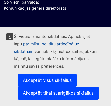
Šo vietni pārvalda:
Komunikācijas ģenerāldirektorāts
Šī vietne izmanto sīkdatnes. Apmeklējiet
lapu
par mūsu politiku attiecībā uz
Sekojiet Eiropas Komisijai
sīkdatnēm
vai noklikšķiniet uz saites jebkurā
kājenē, lai iegūtu plašāku informāciju un
(Ārēja saite)
Sazinieties ar mums
mainītu savas preferences.
(Ārēja saite)
Ziņot par IT ievainojamību
(Ārēja saite)
Valodas mūsu tīmekļvietnēs
(Ārēja saite)
Sīkdatnes
Akceptēt visus sīkfailus
(Ārēja saite)
Privātuma aizsardzība
(Ārēja saite)
Juridisks paziņojums
Akceptēt tikai svarīgākos sīkfailus
Pieejamība