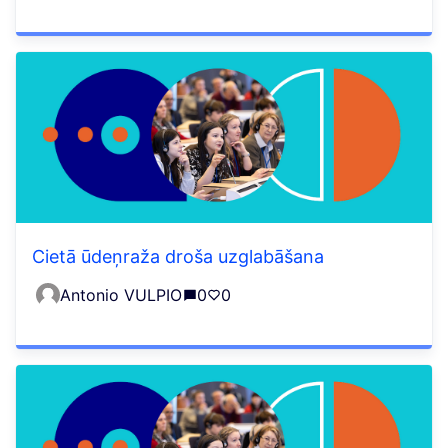
Cietā ūdeņraža droša uzglabāšana
Antonio VULPIO
0
0