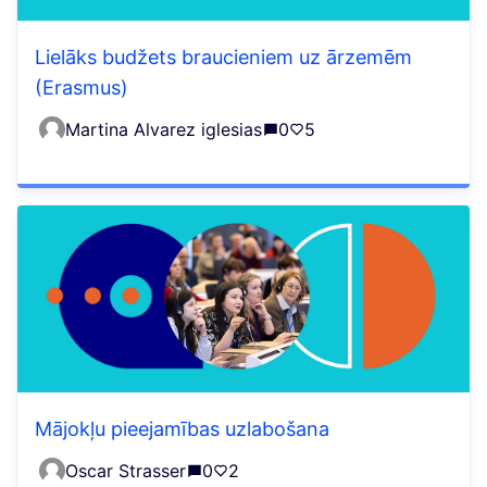
Lielāks budžets braucieniem uz ārzemēm
(Erasmus)
Martina Alvarez iglesias
0
5
Mājokļu pieejamības uzlabošana
Oscar Strasser
0
2