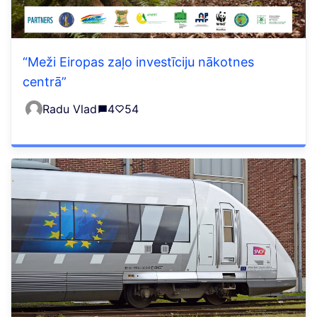
“Meži Eiropas zaļo investīciju nākotnes
centrā”
Radu Vlad
4
54