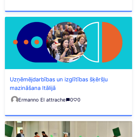
Uzņēmējdarbības un izglītības šķēršļu
mazināšana Itālijā
Ermanno El attrache
0
0