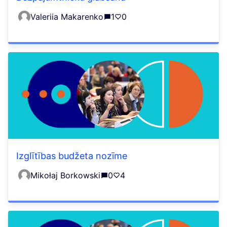
Valeriia Makarenko
1
0
Izglītības budžeta nozīme
Mikołaj Borkowski
0
4