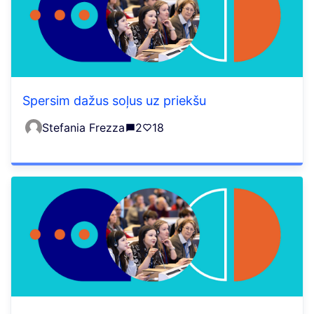
Spersim dažus soļus uz priekšu
Stefania Frezza
2
18