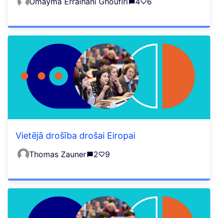
Omayma Erraihani Ghoufiri
4
6
Vietējā drošība drošai Eiropai
Thomas Zauner
2
9