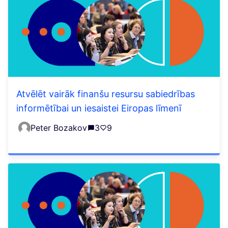
Atvēlēt vairāk finanšu resursu sabiedrības
informētībai un iesaistei Eiropas līmenī
Peter Bozakov
3
9