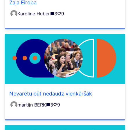
Zaļa Eiropa
Karoline Huber
3
9
Nevarētu būt nedaudz vienkāršāk
martijn BERK
3
9