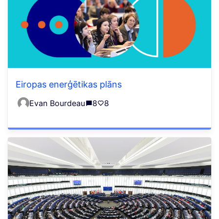
Eiropas enerģētikas plāns
Evan Bourdeau
8
8