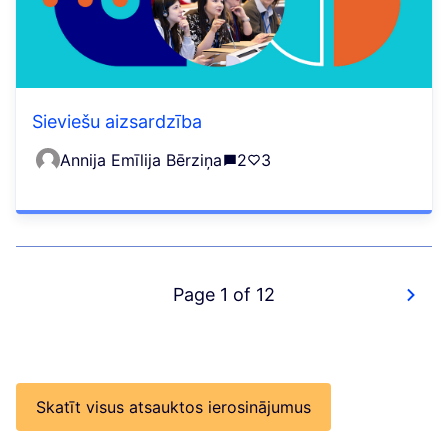
Sieviešu aizsardzība
Annija Emīlija Bērziņa
2
3
Page 1 of 12
Skatīt visus atsauktos ierosinājumus