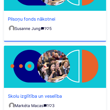
Pilsoņu fonds nākotnei
Susanne Jung
1
5
Skolu izglītība un veselība
Markéta Macas
1
3