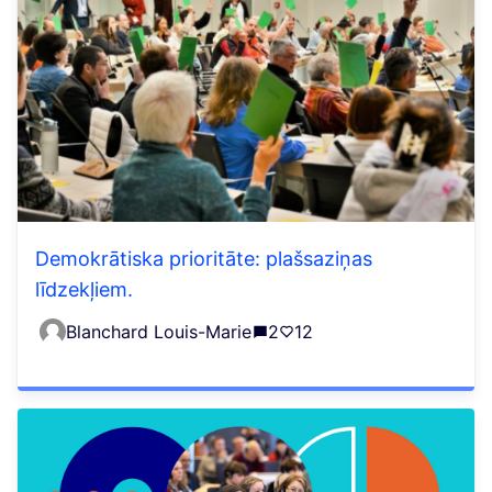
Demokrātiska prioritāte: plašsaziņas
līdzekļiem.
Blanchard Louis-Marie
2
12