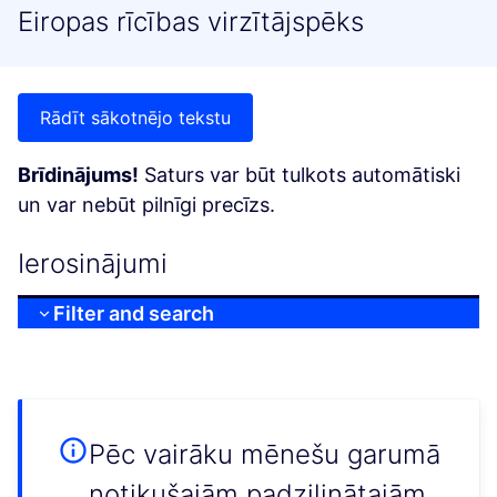
Eiropas rīcības virzītājspēks
Rādīt sākotnējo tekstu
Brīdinājums!
Saturs var būt tulkots automātiski
un var nebūt pilnīgi precīzs.
Ierosinājumi
Filter and search
Pēc vairāku mēnešu garumā
notikušajām padziļinātajām