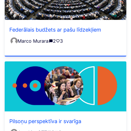
Federālais budžets ar pašu līdzekļiem
Marco Murara
2
3
Pilsoņu perspektīva ir svarīga