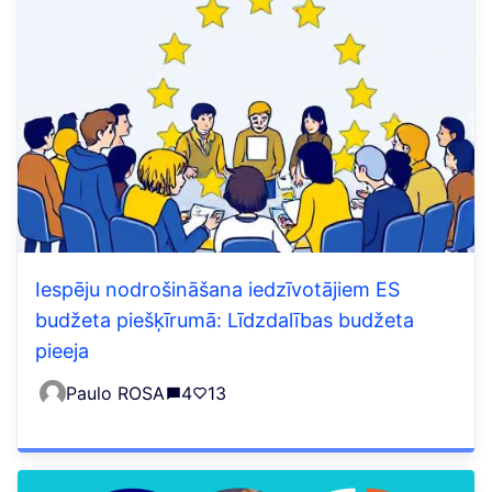
Iespēju nodrošināšana iedzīvotājiem ES
budžeta piešķīrumā: Līdzdalības budžeta
pieeja
Paulo ROSA
4
13