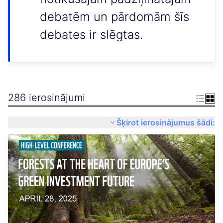
debatēm un pārdomām šīs
debates ir slēgtas.
286 ierosinājumi
Šķirot ierosinājumus šādi: