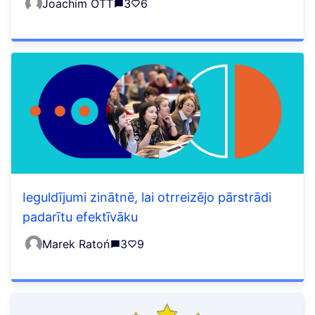
Joachim OTT
3
6
Ieguldījumi zinātnē, lai otrreizējo pārstrādi
padarītu efektīvāku
Marek Ratoń
3
9