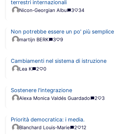
terrestri internazionali
Nicon-Georgian Albu
3
34
Non potrebbe essere un po' più semplice
martijn BERK
3
9
Cambiamenti nel sistema di istruzione
Lea K
2
0
Sostenere l'integrazione
Alexa Monica Valdés Guardado
2
3
Priorità democratica: i media.
Blanchard Louis-Marie
2
12