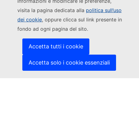
informazioni e modificare le preferenze,
Segui la Commissione europea
visita la pagina dedicata alla
politica sull’uso
dei cookie
, oppure clicca sul link presente in
(Link esterno)
Contattaci
fondo ad ogni pagina del sito.
(Link esterno)
Segnalare una vulnerabilità informatica
(Link esterno)
Le lingue sui nostri siti web
(Link esterno)
Cookies
Accetta tutti i cookie
(Link esterno)
Politica in materia di privacy
(Link esterno)
Note legali
Accetta solo i cookie essenziali
Accessibilità