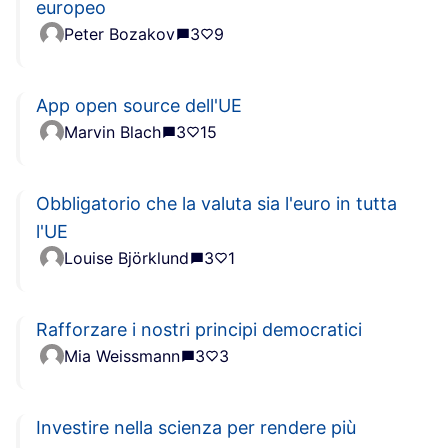
europeo
Peter Bozakov
3
9
App open source dell'UE
Marvin Blach
3
15
Obbligatorio che la valuta sia l'euro in tutta
l'UE
Louise Björklund
3
1
Rafforzare i nostri principi democratici
Mia Weissmann
3
3
Investire nella scienza per rendere più