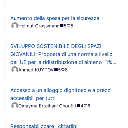
Aumento della spesa per la sicurezza
Helmut Grossmann
5
5
SVILUPPO SOSTENIBILE DEGLI SPAZI
GIOVANILI: Proposta di una norma a livello
dell'UE per la ridistribuzione di almeno l'1%
Ahmed KUYTOV
5
8
dell'imposta sul reddito alle ONG
Accesso a un alloggio dignitoso e a prezzi
accessibili per tutti
Omayma Erraihani Ghoufiri
4
6
Responsabilizzare i cittadini