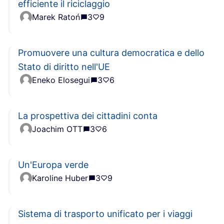
efficiente il riciclaggio
Marek Ratoń
3
9
Promuovere una cultura democratica e dello
Stato di diritto nell'UE
Eneko Elosegui
3
6
La prospettiva dei cittadini conta
Joachim OTT
3
6
Un'Europa verde
Karoline Huber
3
9
Sistema di trasporto unificato per i viaggi