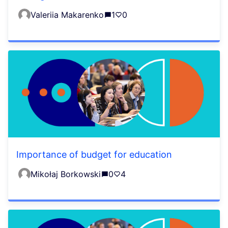
Valeriia Makarenko
1
0
Importance of budget for education
Mikołaj Borkowski
0
4