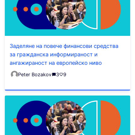
Заделяне на повече финансови средства
за гражданска информираност и
ангажираност на европейско ниво
Peter Bozakov
3
9