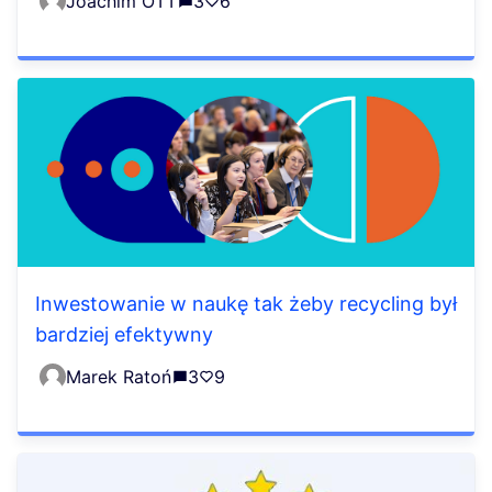
Joachim OTT
3
6
Inwestowanie w naukę tak żeby recycling był
bardziej efektywny
Marek Ratoń
3
9