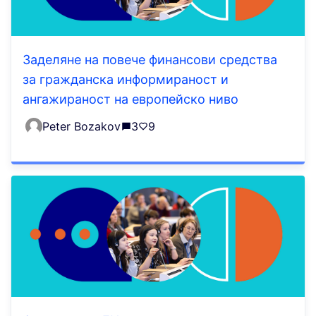
Заделяне на повече финансови средства
за гражданска информираност и
ангажираност на европейско ниво
Peter Bozakov
3
9