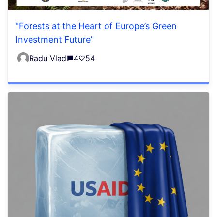
"Forests at the Heart of Europe’s Green
Investment Future”
Radu Vlad
4
54