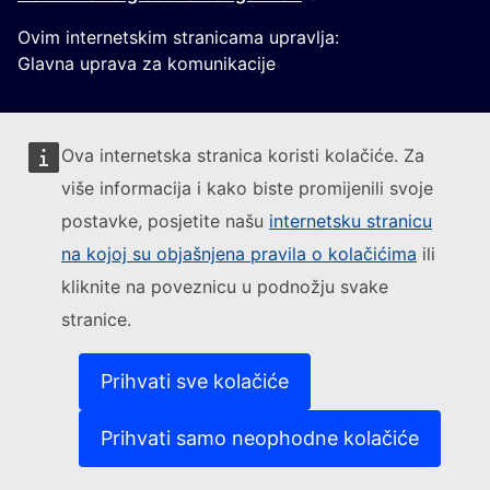
Ovim internetskim stranicama upravlja:
Glavna uprava za komunikacije
Ova internetska stranica koristi kolačiće. Za
više informacija i kako biste promijenili svoje
postavke, posjetite našu
internetsku stranicu
Pratite Europsku komisiju
na kojoj su objašnjena pravila o kolačićima
ili
kliknite na poveznicu u podnožju svake
(Vanjska poveznica)
Kontakt
stranice.
(Vanjska poveznica)
Prijavite ranjivost IT-a
(Vanjska povezni
Jezici na našim internetskim stranicama
(Vanjska poveznica)
Kolačići
Prihvati sve kolačiće
(Vanjska poveznica)
Politika zaštite privatnosti
(Vanjska poveznica)
Pravna obavijest
Prihvati samo neophodne kolačiće
Dostupnost