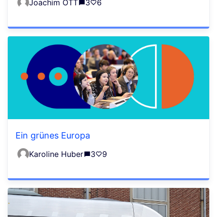
Joachim OTT
3
6
Ein grünes Europa
Karoline Huber
3
9