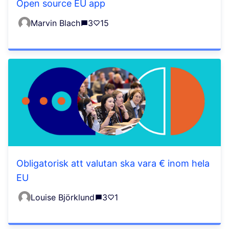
Open source EU app
Marvin Blach
3
15
Obligatorisk att valutan ska vara € inom hela
EU
Louise Björklund
3
1