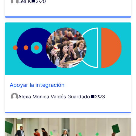
Lea K
2
0
Apoyar la integración
Alexa Monica Valdés Guardado
2
3