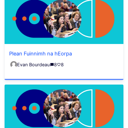
Plean Fuinnimh na hEorpa
Evan Bourdeau
8
8