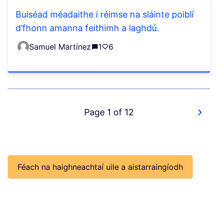
Buiséad méadaithe i réimse na sláinte poiblí
d’fhonn amanna feithimh a laghdú.
Samuel Martínez
1
6
Page 1 of 12
Féach na haighneachtaí uile a aistarraingíodh