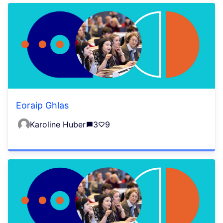
Eoraip Ghlas
Karoline Huber
3
9