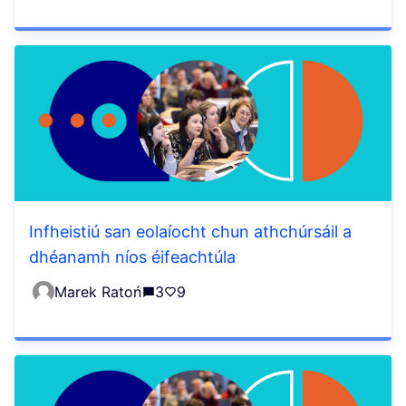
Infheistiú san eolaíocht chun athchúrsáil a
dhéanamh níos éifeachtúla
Marek Ratoń
3
9