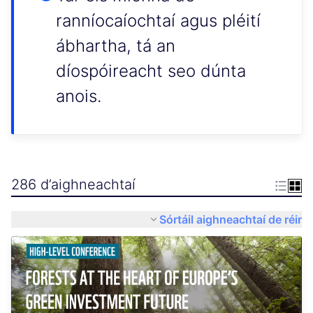
ranníocaíochtaí agus pléití
ábhartha, tá an
díospóireacht seo dúnta
anois.
286 d’aighneachtaí
Sórtáil aighneachtaí de réir