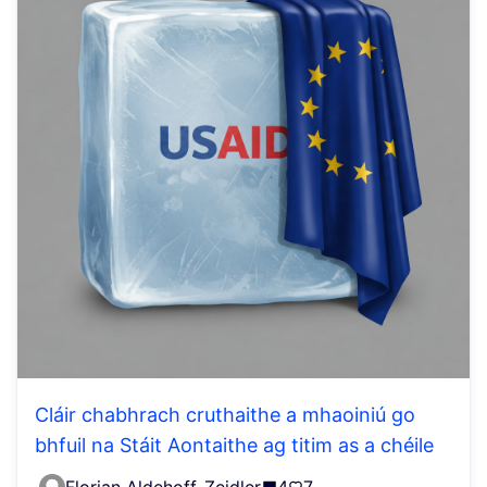
Cláir chabhrach cruthaithe a mhaoiniú go
bhfuil na Stáit Aontaithe ag titim as a chéile
Florian Aldehoff-Zeidler
4
7