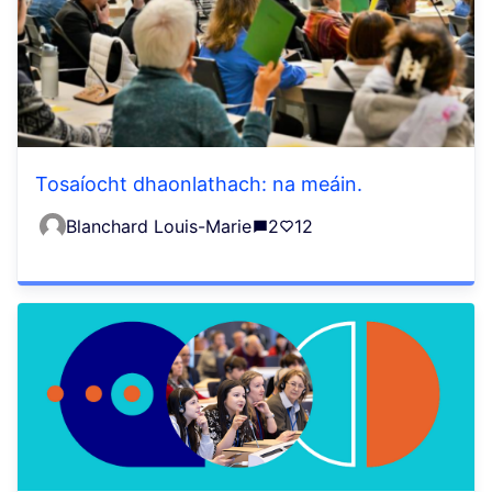
Tosaíocht dhaonlathach: na meáin.
Blanchard Louis-Marie
2
12