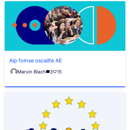
Aip foinse oscailte AE
Marvin Blach
3
15