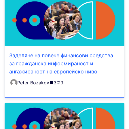
Заделяне на повече финансови средства
за гражданска информираност и
ангажираност на европейско ниво
Peter Bozakov
3
9