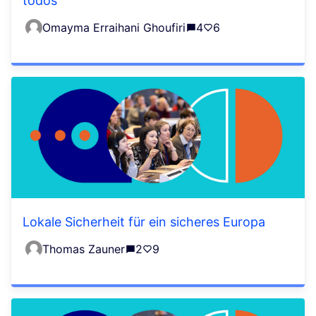
todos
Omayma Erraihani Ghoufiri
4
6
Lokale Sicherheit für ein sicheres Europa
Thomas Zauner
2
9