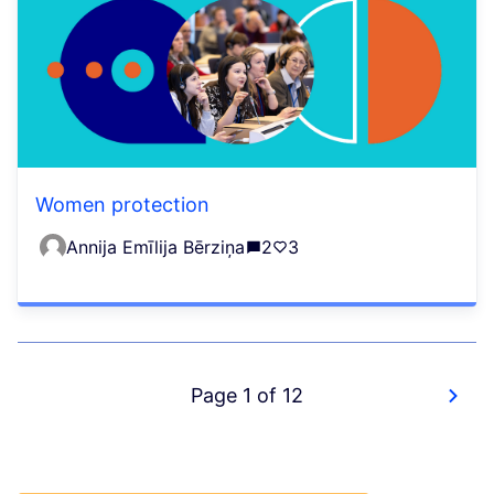
Women protection
Annija Emīlija Bērziņa
2
3
Page 1 of 12