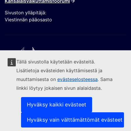
Kansalaisvaikuttamisfoorumi
Sivuston ylläpitäjä:
Viestinnän pääosasto
Tällä sivustolla käytetään evästeitä.
Seuraa Euroopan komissiota
Lisätietoja evästeiden käyttämisestä ja
muuttamisesta on
evästeselosteessa
. Sama
(Ulkoinen linkki)
Yhteydenotot
linkki löytyy jokaisen sivun alalaidasta.
(Ulkoinen linkki)
Ilmoita IT-haavoittuvuudesta
(Ulkoinen linkki)
Sivustojen kielivalikoima
(Ulkoinen linkki)
Evästeet
Hyväksy kaikki evästeet
(Ulkoinen linkki)
Tietosuojaperiaatteet
(Ulkoinen linkki)
Oikeudellinen huomautus
Hyväksy vain välttämättömät evästeet
Saavutettavuus