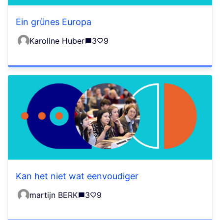
Ein grünes Europa
Karoline Huber
3
9
Kan het niet wat eenvoudiger
martijn BERK
3
9