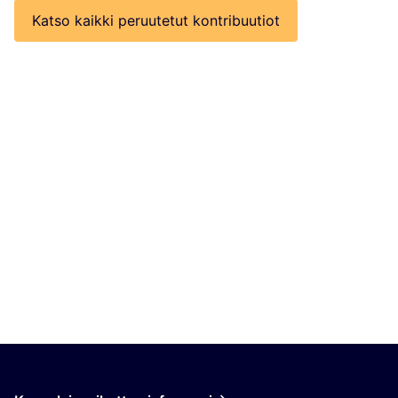
Katso kaikki peruutetut kontribuutiot