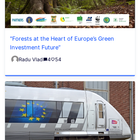
"Forests at the Heart of Europe’s Green
Investment Future”
Radu Vlad
4
54