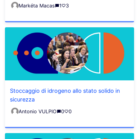
Markéta Macas
1
3
Stoccaggio di idrogeno allo stato solido in
sicurezza
Antonio VULPIO
0
0