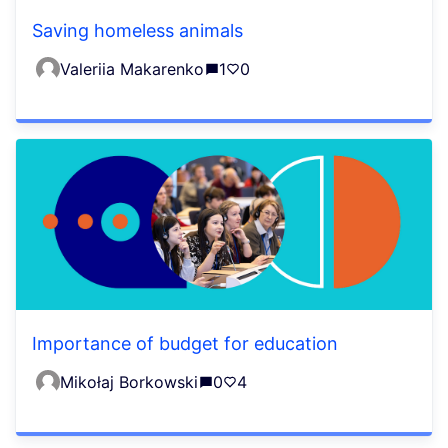
Saving homeless animals
Valeriia Makarenko
1
0
Importance of budget for education
Mikołaj Borkowski
0
4