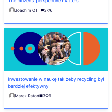
The citizens' perspective matters
Joachim OTT
3
6
Inwestowanie w naukę tak żeby recycling był
bardziej efektywny
Marek Ratoń
3
9