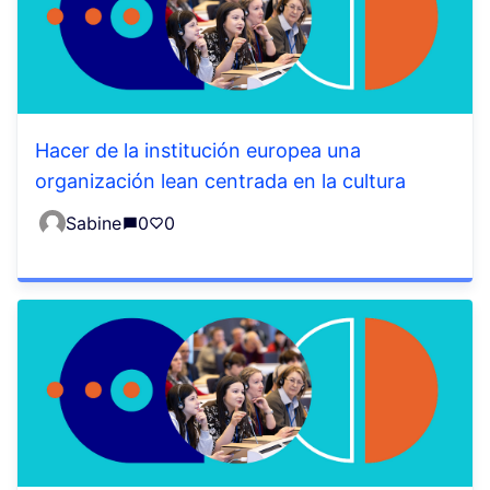
Hacer de la institución europea una
organización lean centrada en la cultura
Sabine
0
0