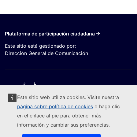
Plataforma de participación ciudadana
Este sitio está gestionado por:
Dirección General de Comunicación
Este sitio web utiliza cookies. Visite nuestra
Seguir a la Comisión Europea
página sobre política de cookies
o haga clic
en el enlace al pie para obtener más
(Enlace externo)
Contacto
información y cambiar sus preferencias.
(Enlace externo)
Notificar una vulnerabilidad informática
(Enlace externo)
Idiomas en nuestros sitios web