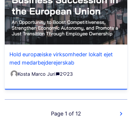
Hold europæiske virksomheder lokalt ejet
med medarbejderejerskab
Kosta Marco Juri
2
23
Page 1 of 12