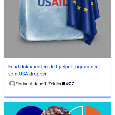
Fund dokumenterede hjælpeprogrammer,
som USA dropper
Florian Aldehoff-Zeidler
4
7