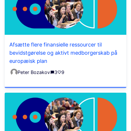
Afsætte flere finansielle ressourcer til
bevidstgørelse og aktivt medborgerskab på
europæisk plan
Peter Bozakov
3
9