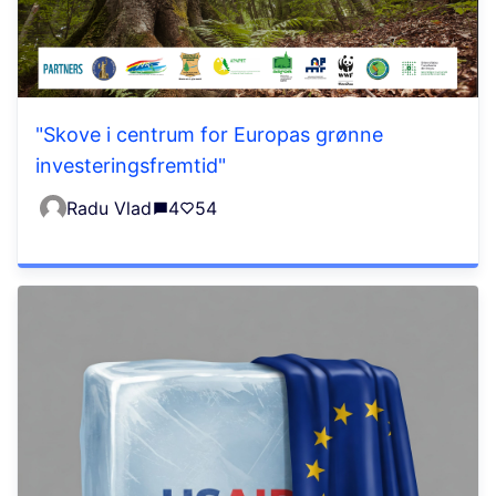
"Skove i centrum for Europas grønne
investeringsfremtid"
Radu Vlad
4
54