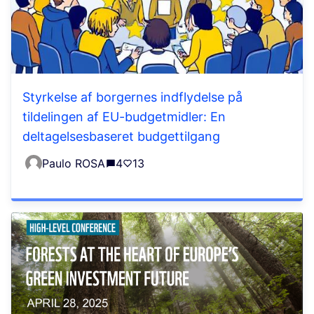
Styrkelse af borgernes indflydelse på
tildelingen af EU-budgetmidler: En
deltagelsesbaseret budgettilgang
Paulo ROSA
4
13