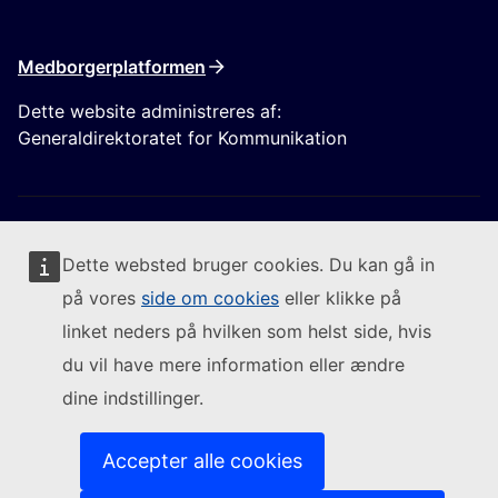
Medborgerplatformen
Dette website administreres af:
Generaldirektoratet for Kommunikation
Dette websted bruger cookies. Du kan gå in
på vores
side om cookies
eller klikke på
Følg Europa-Kommissionen
linket neders på hvilken som helst side, hvis
du vil have mere information eller ændre
(Eksternt link)
Kontakt os
dine indstillinger.
(Eksternt link)
Indberet en IT-sårbarhed
(Eksternt link)
Sprog på vores websites
(Eksternt link)
Cookies
Accepter alle cookies
(Eksternt link)
Databeskyttelsespolitik