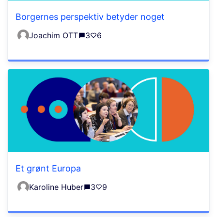
Borgernes perspektiv betyder noget
Joachim OTT
3
6
Et grønt Europa
Karoline Huber
3
9