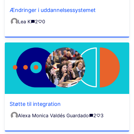
Ændringer i uddannelsessystemet
Lea K
2
0
Støtte til integration
Alexa Monica Valdés Guardado
2
3