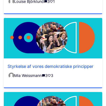
Louise Björklund
3
1
Styrkelse af vores demokratiske principper
Mia Weissmann
3
3