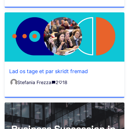
Lad os tage et par skridt fremad
Stefania Frezza
2
18