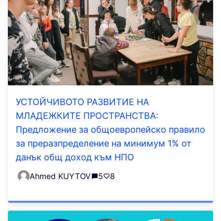
УСТОЙЧИВОТО РАЗВИТИЕ НА
МЛАДЕЖКИТЕ ПРОСТРАНСТВА:
Предложение за общоевропейско правило
за преразпределение на минимум 1% от
данък общ доход към НПО
Ahmed KUYTOV
5
8