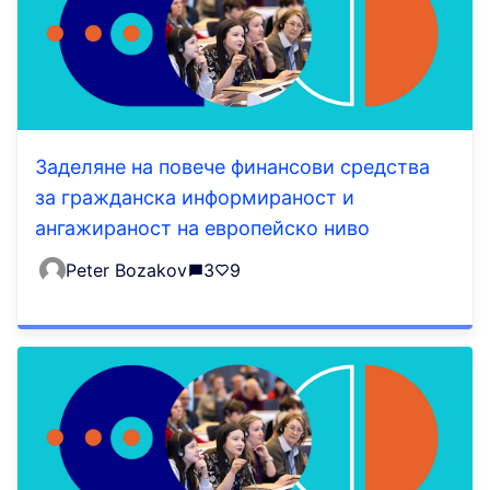
Заделяне на повече финансови средства
за гражданска информираност и
ангажираност на европейско ниво
Peter Bozakov
3
9