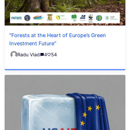
"Forests at the Heart of Europe’s Green
Investment Future”
Radu Vlad
4
54