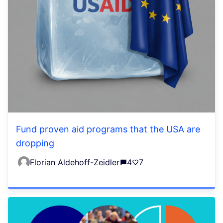
Fund proven aid programs that the USA are
dropping
Florian Aldehoff-Zeidler
4
7