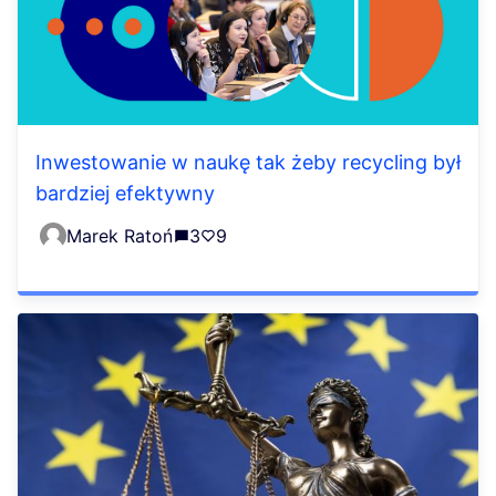
Inwestowanie w naukę tak żeby recycling był
bardziej efektywny
Marek Ratoń
3
9