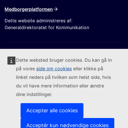
Medborgerplatformen
Dette website administreres af:
Generaldirektoratet for Kommunikation
Dette websted bruger cookies. Du kan gå in
på vores
side om cookies
eller klikke på
Følg Europa-Kommissionen
linket neders på hvilken som helst side, hvis
du vil have mere information eller ændre
(Eksternt link)
Kontakt os
dine indstillinger.
(Eksternt link)
Indberet en IT-sårbarhed
(Eksternt link)
Sprog på vores websites
(Eksternt link)
Cookies
Accepter alle cookies
(Eksternt link)
Databeskyttelsespolitik
(Eksternt link)
Juridisk meddelelse
Acceptér kun nødvendige cookies