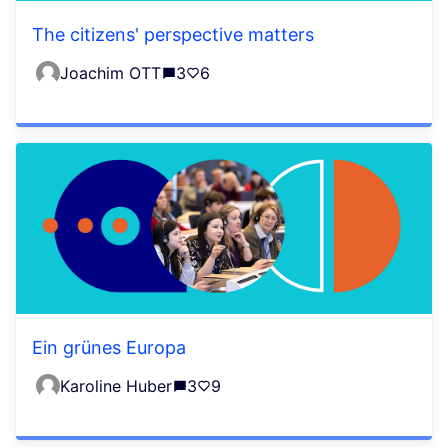
The citizens' perspective matters
Joachim OTT
3
6
Ein grünes Europa
Karoline Huber
3
9