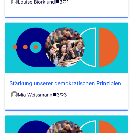
Louise Björklund
3
1
Stärkung unserer demokratischen Prinzipien
Mia Weissmann
3
3