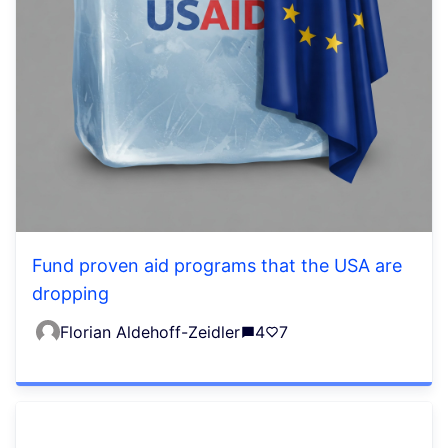
Fund proven aid programs that the USA are
dropping
Florian Aldehoff-Zeidler
4
7