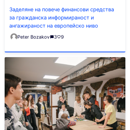
Заделяне на повече финансови средства
за гражданска информираност и
ангажираност на европейско ниво
Peter Bozakov
3
9