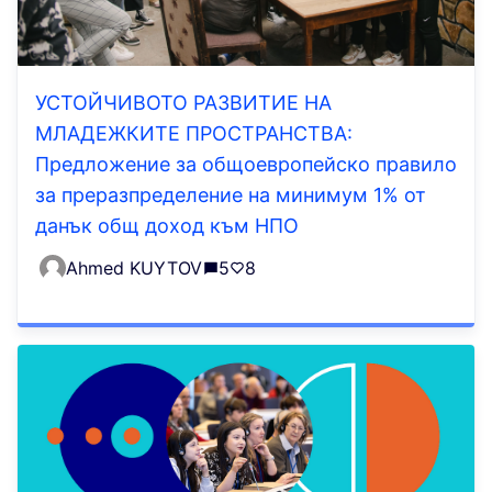
УСТОЙЧИВОТО РАЗВИТИЕ НА
МЛАДЕЖКИТЕ ПРОСТРАНСТВА:
Предложение за общоевропейско правило
за преразпределение на минимум 1% от
данък общ доход към НПО
Ahmed KUYTOV
5
8