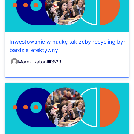
Inwestowanie w naukę tak żeby recycling był
bardziej efektywny
Marek Ratoń
3
9