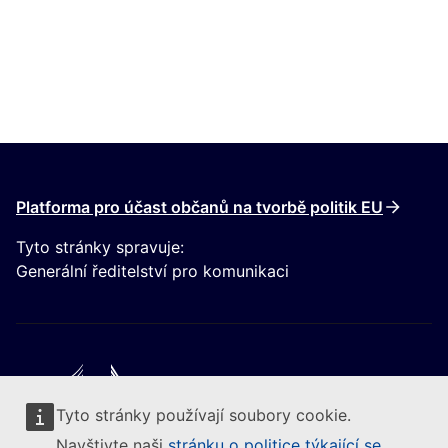
Platforma pro účast občanů na tvorbě politik EU
Tyto stránky spravuje:
Generální ředitelství pro komunikaci
Tyto stránky používají soubory cookie.
Следвайте Европейската комисия
Navštivte naši
stránku o politice týkající se