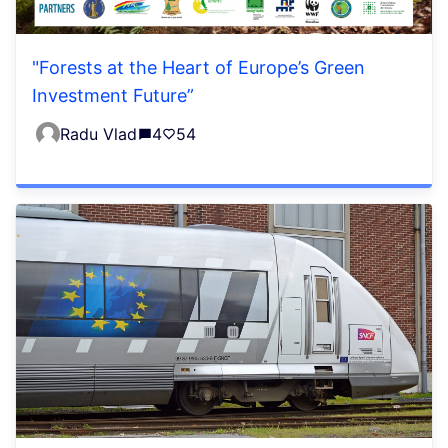
"Forests at the Heart of Europe’s Green
Investment Future”
Radu Vlad
4
54