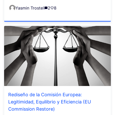
Yasmin Trostel
2
8
Rediseño de la Comisión Europea:
Legitimidad, Equilibrio y Eficiencia (EU
Commission Restore)