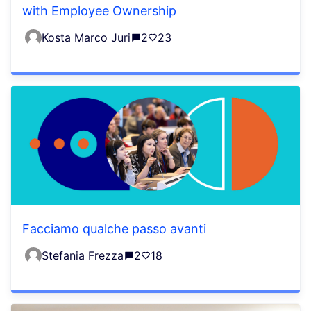
with Employee Ownership
Kosta Marco Juri
2
23
Facciamo qualche passo avanti
Stefania Frezza
2
18