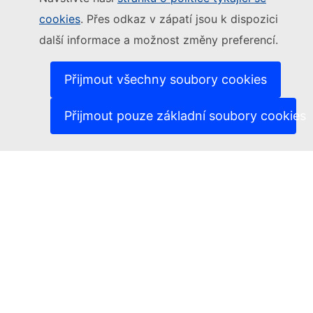
cookies
. Přes odkaz v zápatí jsou k dispozici
(Externí odkaz)
Kontakt
další informace a možnost změny preferencí.
(Externí odkaz)
Nahlásit zranitelnost IT
(Ext
Jazyková politika na našich internetových stránkách
(Externí odkaz)
Cookies
Přijmout všechny soubory cookies
(Externí odkaz)
Politika ochrany soukromí
(Externí odkaz)
Právní upozornění
Přijmout pouze základní soubory cookies
Dostupnost