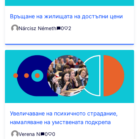
Връщане на жилищата на достъпни цени
Nárcisz Németh
0
2
Увеличаване на психичното страдание,
намаляване на умствената подкрепа
Verena N
0
0