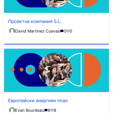
Проектна компания S.L.
David Martinez Cuevas
0
0
Европейски енергиен план
Evan Bourdeau
8
8