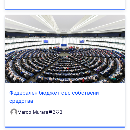
Федерален бюджет със собствени
средства
Marco Murara
2
3