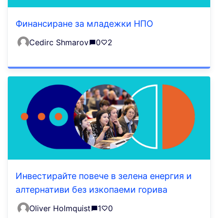
Финансиране за младежки НПО
Cedirc Shmarov
0
2
Инвестирайте повече в зелена енергия и
алтернативи без изкопаеми горива
Oliver Holmquist
1
0