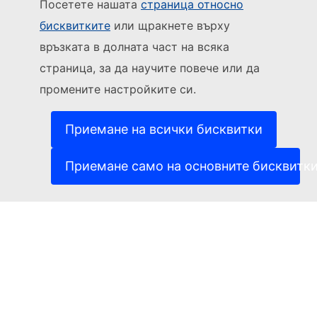
Посетете нашата
страница относно
бисквитките
или щракнете върху
Sledujte Evropskou komisi
връзката в долната част на всяка
страница, за да научите повече или да
(Външна връзка)
За контакти
промените настройките си.
(Външна връзка)
Докладване на ИТ уязвимост
(Външна връзка)
Езици на нашите уебсайтове
(Външна връзка)
Бисквитки
Приемане на всички бисквитки
(Външна връзка)
Политика за поверителност
(Външна връзка)
Правна информация
Приемане само на основните бисквитк
Достъпност