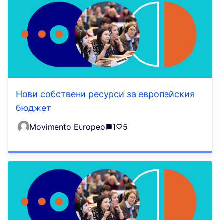
Нови собствени ресурси за европейския
бюджет
Movimento Europeo
1
5