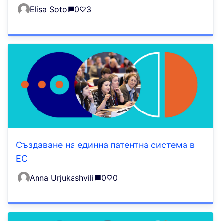
Elisa Soto
0
3
Създаване на единна патентна система в
ЕС
Anna Urjukashvili
0
0