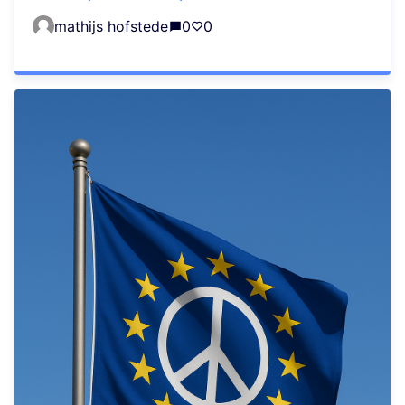
mathijs hofstede
0
0