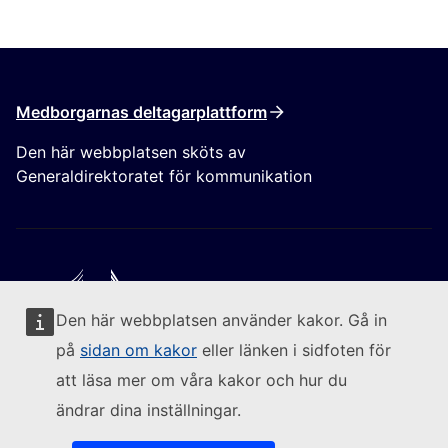
Medborgarnas deltagarplattform
Den här webbplatsen sköts av
Generaldirektoratet för kommunikation
Den här webbplatsen använder kakor. Gå in
Följ kommissionen
på
sidan om kakor
eller länken i sidfoten för
att läsa mer om våra kakor och hur du
(Extern länk)
Kontakta oss
ändrar dina inställningar.
(Extern länk)
Rapportera sårbarheter i it-systemen
(Extern länk)
Språkpolicy för våra webbplatser