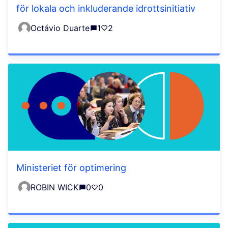
för lokala och inkluderande idrottsinitiativ
Octávio Duarte
1
2
Ministeriet för optimering
ROBIN WICK
0
0