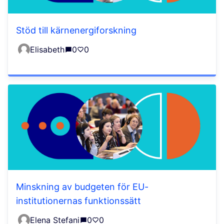
Stöd till kärnenergiforskning
Elisabeth
0
0
Minskning av budgeten för EU-
institutionernas funktionssätt
Elena Stefani
0
0