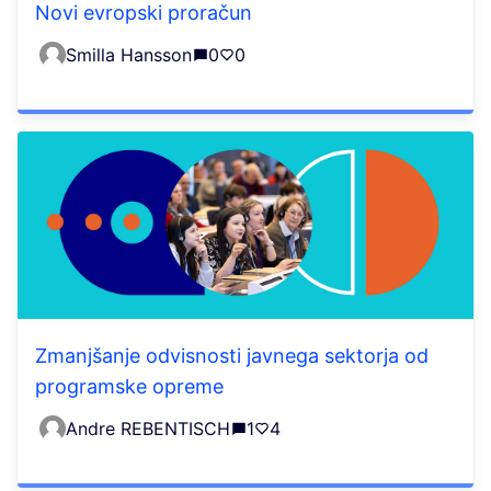
Novi evropski proračun
Smilla Hansson
0
0
Zmanjšanje odvisnosti javnega sektorja od
programske opreme
Andre REBENTISCH
1
4