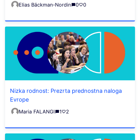
Elias Bäckman-Nordin
0
0
Nizka rodnost: Prezrta prednostna naloga
Evrope
Maria FALANGI
1
2