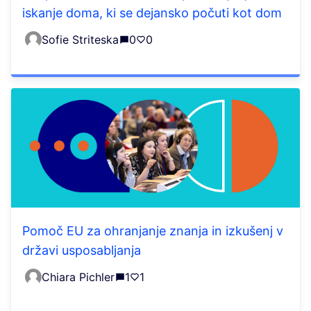
iskanje doma, ki se dejansko počuti kot dom
Sofie Striteska
0
0
Pomoč EU za ohranjanje znanja in izkušenj v
državi usposabljanja
Chiara Pichler
1
1