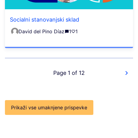
Socialni stanovanjski sklad
David del Pino Díaz
1
1
Page 1 of 12
Prikaži vse umaknjene prispevke