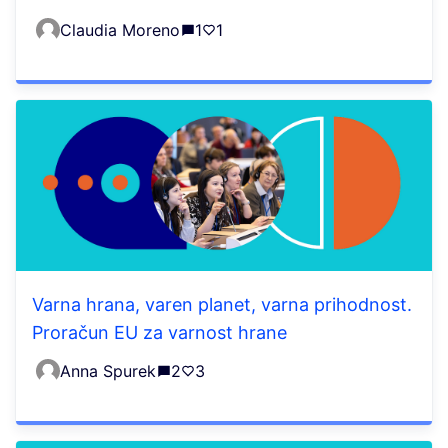
Claudia Moreno
1
1
Varna hrana, varen planet, varna prihodnost.
Proračun EU za varnost hrane
Anna Spurek
2
3