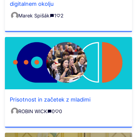
digitalnem okolju
Marek Spišák
1
2
Prisotnost in začetek z mladimi
ROBIN WICK
0
0