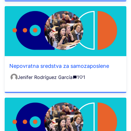
Nepovratna sredstva za samozaposlene
Jenifer Rodríguez García
1
1