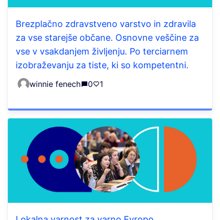
Brezplačno zdravstveno varstvo in zdravila
za vse starejše občane. Osnovne veščine za
vse v vsakdanjem življenju. Po terciarnem
izobraževanju za tiste, ki so kompetentni.
winnie fenech
0
1
Lokalna varnost za varno Evropo