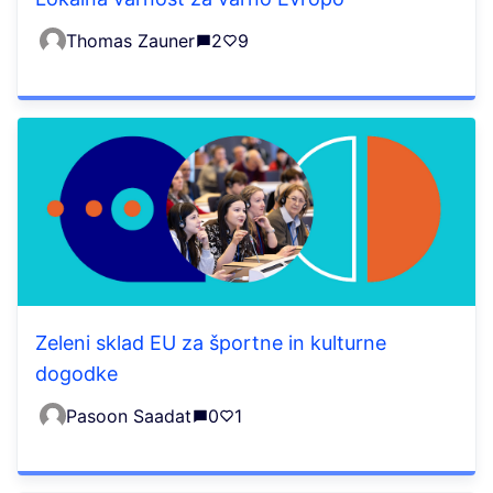
Thomas Zauner
2
9
Zeleni sklad EU za športne in kulturne
dogodke
Pasoon Saadat
0
1