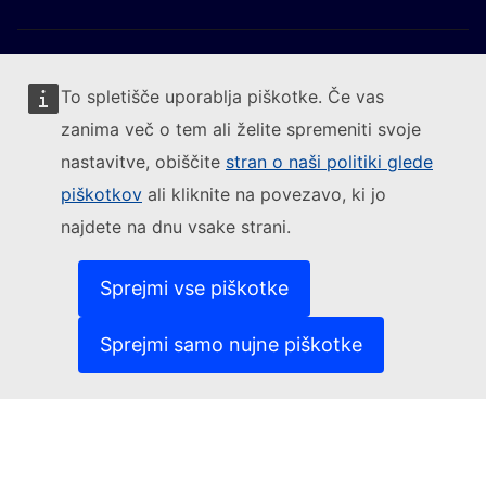
To spletišče uporablja piškotke. Če vas
zanima več o tem ali želite spremeniti svoje
Sledite Evropski komisiji
nastavitve, obiščite
stran o naši politiki glede
piškotkov
ali kliknite na povezavo, ki jo
(Zunanja povezava)
Kontakt
najdete na dnu vsake strani.
(Zunanja pove
Prijavite ranljivost informacijskega sistema
(Zunanja povezava)
Jeziki na naših spletiščih
(Zunanja povezava)
Piškotki
Sprejmi vse piškotke
(Zunanja povezava)
Politika varstva zasebnost
(Zunanja povezava)
Pravno obvestilo
Sprejmi samo nujne piškotke
Dostopnost