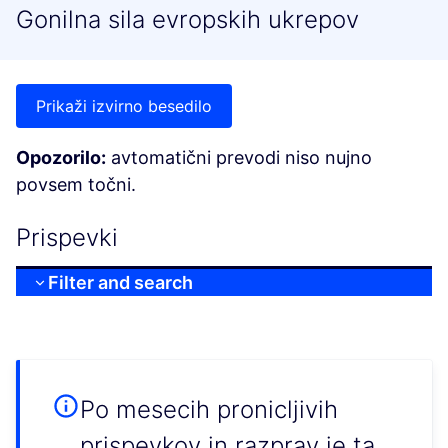
Gonilna sila evropskih ukrepov
Prikaži izvirno besedilo
Opozorilo:
avtomatični prevodi niso nujno
povsem točni.
Prispevki
Filter and search
Po mesecih pronicljivih
prispevkov in razprav je ta