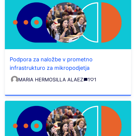
Podpora za naložbe v prometno
infrastrukturo za mikropodjetja
MARIA HERMOSILLA ALAEZ
1
1