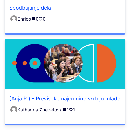
Spodbujanje dela
Enrico
0
0
(Anja R.) - Previsoke najemnine skrbijo mlade
Katharina Zhedelova
1
1