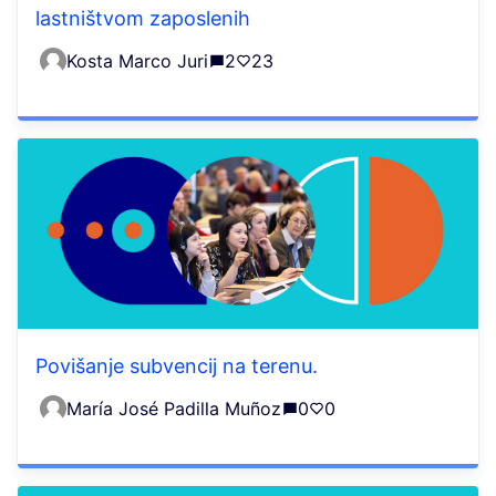
lastništvom zaposlenih
Kosta Marco Juri
2
23
Povišanje subvencij na terenu.
María José Padilla Muñoz
0
0