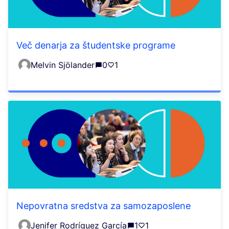
Več denarja za študentske programe
Melvin Sjölander
0
1
Nepovratna sredstva za samozaposlene
Jenifer Rodríguez García
1
1