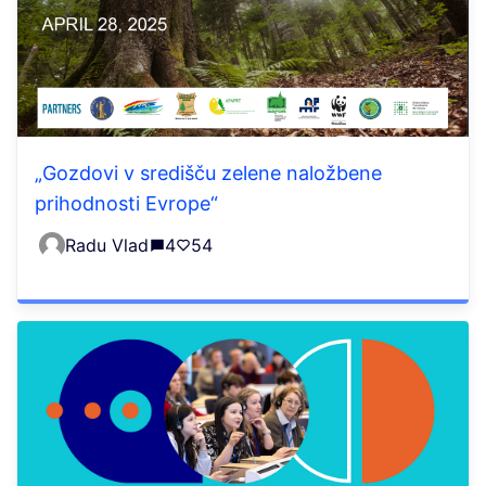
„Gozdovi v središču zelene naložbene
prihodnosti Evrope“
Radu Vlad
4
54