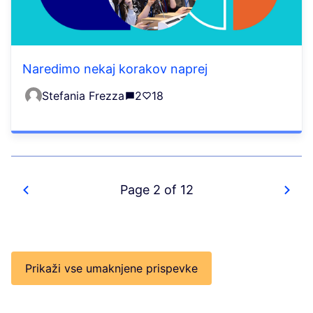
Naredimo nekaj korakov naprej
Stefania Frezza
2
18
Page 2 of 12
Prikaži vse umaknjene prispevke