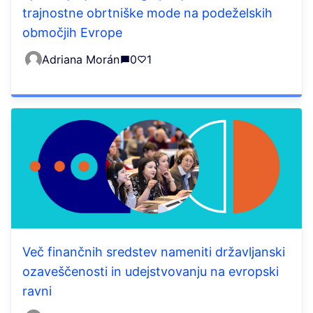
trajnostne obrtniške mode na podeželskih
območjih Evrope
Adriana Morán
0
1
Več finančnih sredstev nameniti državljanski
ozaveščenosti in udejstvovanju na evropski
ravni