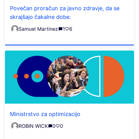
Povečan proračun za javno zdravje, da se
skrajšajo čakalne dobe.
Samuel Martínez
1
6
Ministrstvo za optimizacijo
ROBIN WICK
0
0