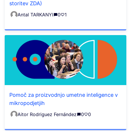
storitev ZDA)
Antal TARKANYI
0
1
Pomoč za proizvodnjo umetne inteligence v
mikropodjetjih
Aitor Rodriguez Fernández
0
0