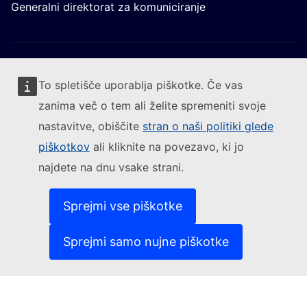
Generalni direktorat za komuniciranje
To spletišče uporablja piškotke. Če vas
zanima več o tem ali želite spremeniti svoje
Sledite Evropski komisiji
nastavitve, obiščite
stran o naši politiki glede
piškotkov
ali kliknite na povezavo, ki jo
(Zunanja povezava)
Kontakt
najdete na dnu vsake strani.
(Zunanja pove
Prijavite ranljivost informacijskega sistema
(Zunanja povezava)
Jeziki na naših spletiščih
(Zunanja povezava)
Piškotki
Sprejmi vse piškotke
(Zunanja povezava)
Politika varstva zasebnost
(Zunanja povezava)
Pravno obvestilo
Sprejmi samo nujne piškotke
Dostopnost