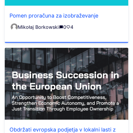
Pomen proračuna za izobraževanje
Mikołaj Borkowski
0
4
Obdržati evropska podjetja v lokalni lasti z