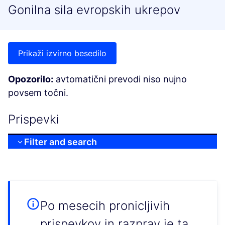
Gonilna sila evropskih ukrepov
Prikaži izvirno besedilo
Opozorilo:
avtomatični prevodi niso nujno
povsem točni.
Prispevki
Filter and search
Po mesecih pronicljivih
prispevkov in razprav je ta