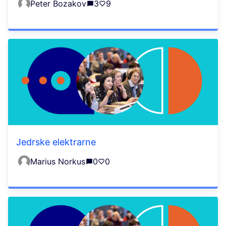
Peter Bozakov
3
9
Jedrske elektrarne
Marius Norkus
0
0