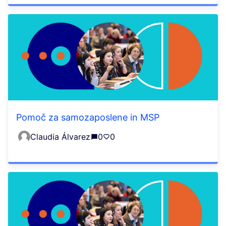
Pomoč za samozaposlene in MSP
Claudia Álvarez
0
0