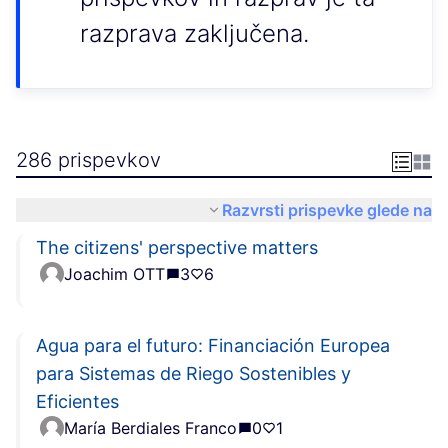
razprava zaključena.
286 prispevkov
Razvrsti prispevke glede na
The citizens' perspective matters
Joachim OTT
3
6
Agua para el futuro: Financiación Europea
para Sistemas de Riego Sostenibles y
Eficientes
María Berdiales Franco
0
1