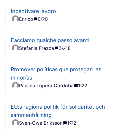
Incentivare lavoro
Enrico
0
0
Facciamo qualche passo avanti
Stefania Frezza
2
18
Promover políticas que protegan las
minorías
Paulina Lopera Cordoba
1
2
EU:s regionalpolitik för solidaritet och
sammanhållning
Sven-Owe Eriksson
1
2