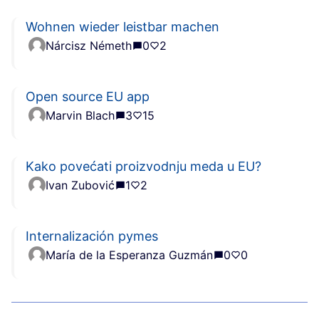
Wohnen wieder leistbar machen
Nárcisz Németh
0
2
Open source EU app
Marvin Blach
3
15
Kako povećati proizvodnju meda u EU?
Ivan Zubović
1
2
Internalización pymes
María de la Esperanza Guzmán
0
0