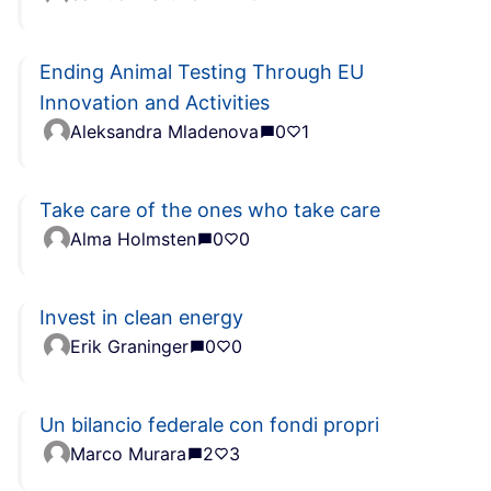
Ending Animal Testing Through EU
Innovation and Activities
Aleksandra Mladenova
0
1
Take care of the ones who take care
Alma Holmsten
0
0
Invest in clean energy
Erik Graninger
0
0
Un bilancio federale con fondi propri
Marco Murara
2
3