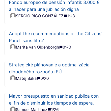
Fondo europeo de pensión infantil: 3.000 €
al nacer para una jubilación digna
SERGIO RIGO GONZÁLEZ
1
3
Adopt the recommendations of the Citizens'
Panel 'sans filtre'
Marita van Oldenborgh
0
0
Strategické plánovanie a optimalizácia
dlhodobého rozpočtu EÚ
Matej Baka
0
0
Mayor presupuesto en sanidad pública con
el fin de disminuir los tiempos de espera.
Samuel Martínez
1
6