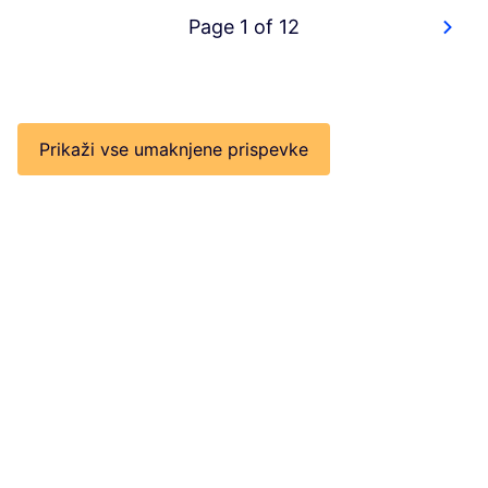
Page 1 of 12
Prikaži vse umaknjene prispevke