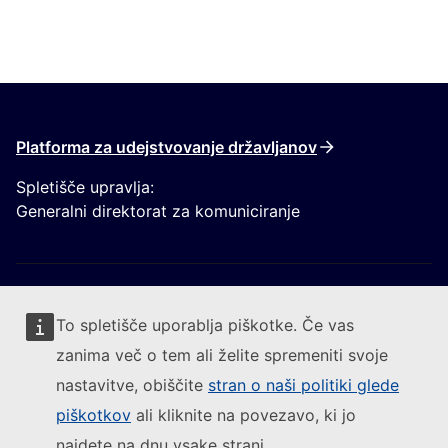
Platforma za udejstvovanje državljanov
Spletišče upravlja:
Generalni direktorat za komuniciranje
To spletišče uporablja piškotke. Če vas
zanima več o tem ali želite spremeniti svoje
Sledite Evropski komisiji
nastavitve, obiščite
stran o naši politiki glede
piškotkov
ali kliknite na povezavo, ki jo
(Zunanja povezava)
Kontakt
najdete na dnu vsake strani.
(Zunanja pove