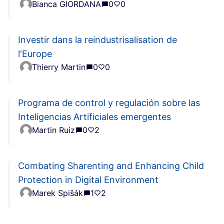
Bianca GIORDANA
0
0
Investir dans la reindustrisalisation de
l'Europe
Thierry Martin
0
0
Programa de control y regulación sobre las
Inteligencias Artificiales emergentes
Martin Ruiz
0
2
Combating Sharenting and Enhancing Child
Protection in Digital Environment
Marek Spišák
1
2