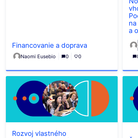
No
vh
Po
na
a 
Financovanie a doprava
Naomi Eusebio
0
0
Rozvoj vlastného