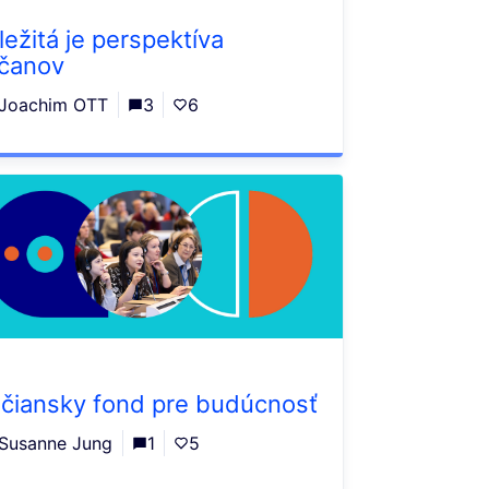
ležitá je perspektíva
čanov
Joachim OTT
3
6
čiansky fond pre budúcnosť
Susanne Jung
1
5