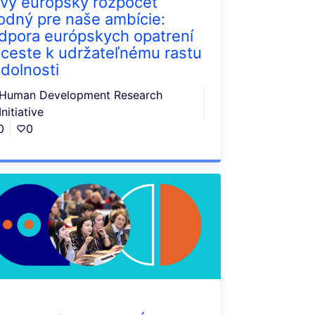
vý európsky rozpočet
odný pre naše ambície:
dpora európskych opatrení
 ceste k udržateľnému rastu
odolnosti
Human Development Research
Initiative
0
0