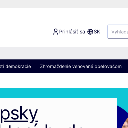
Prihlásiť sa
SK
sti demokracie
Zhromaždenie venované opeľovačom
ópsky