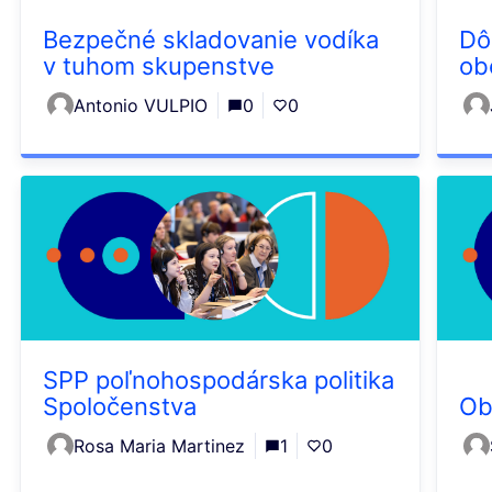
Bezpečné skladovanie vodíka
Dô
v tuhom skupenstve
ob
Antonio VULPIO
0
0
SPP poľnohospodárska politika
Spoločenstva
Ob
Rosa Maria Martinez
1
0