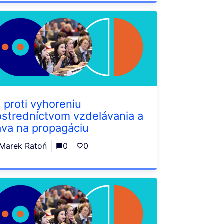
j proti vyhoreniu
ostredníctvom vzdelávania a
áva na propagáciu
Marek Ratoń
0
0