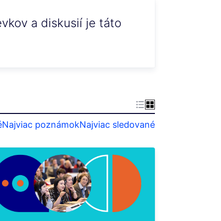
kov a diskusií je táto
é
Najviac poznámok
Najviac sledované