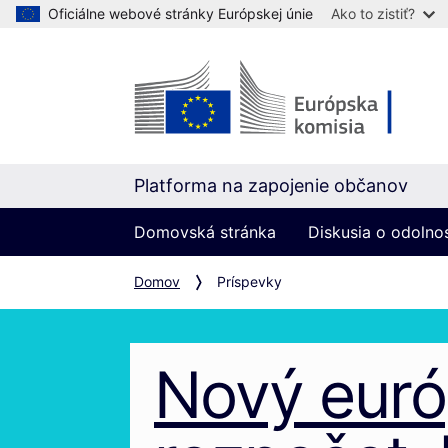
Oficiálne webové stránky Európskej únie
Ako to zistiť?
Platforma na zapojenie občanov
Domovská stránka
Diskusia o odolno
Domov
Príspevky
Nový eur