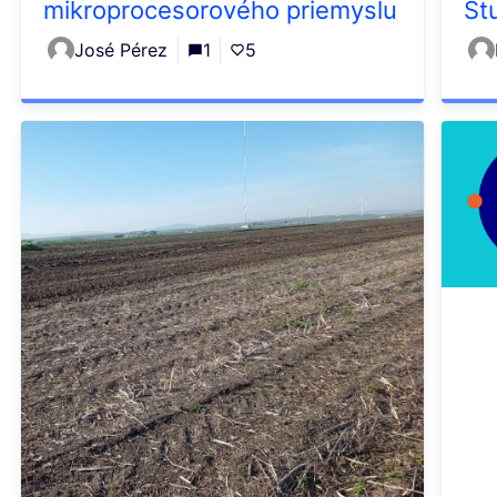
mikroprocesorového priemyslu
Št
José Pérez
1
5