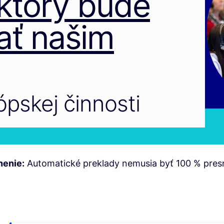
 ktorý bude
ť našim
ópskej činnosti
nenie:
Automatické preklady nemusia byť 100 % pres