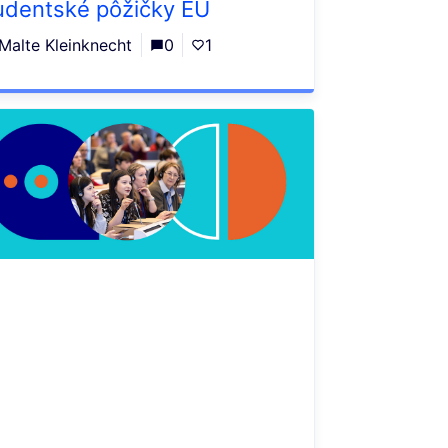
udentské pôžičky EÚ
Malte Kleinknecht
0
1