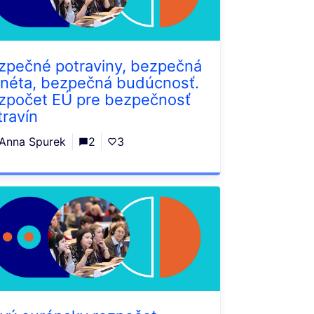
zpečné potraviny, bezpečná
anéta, bezpečná budúcnosť.
zpočet EÚ pre bezpečnosť
travín
Anna Spurek
2
3