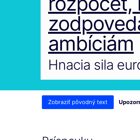
rozpočet,
zodpoveda
ambíciám
Hnacia sila eur
Zobraziť pôvodný text
Upozor