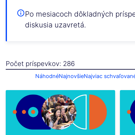
Po mesiacoch dôkladných príspev
diskusia uzavretá.
Počet príspevkov: 286
Náhodné
Najnovšie
Najviac schvaľovan