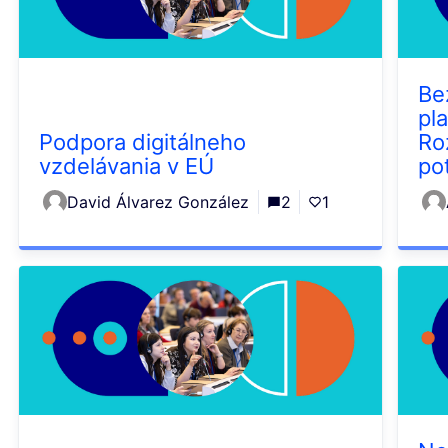
Be
pl
Podpora digitálneho
Ro
vzdelávania v EÚ
po
David Álvarez González
2
1