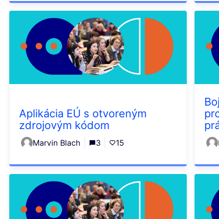
Bo
Aplikácia EÚ s otvoreným
pr
zdrojovým kódom
pr
Marvin Blach
3
15