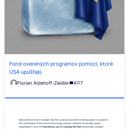
Fond overených programov pomoci, ktoré
USA upúšťajú
Florian Aldehoff-Zeidler
4
7