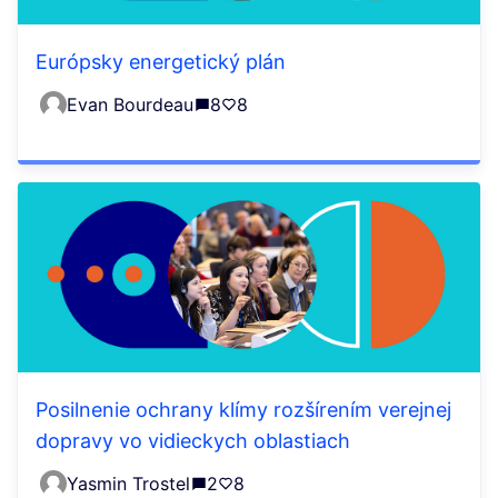
Európsky energetický plán
Evan Bourdeau
8
8
Posilnenie ochrany klímy rozšírením verejnej
dopravy vo vidieckych oblastiach
Yasmin Trostel
2
8