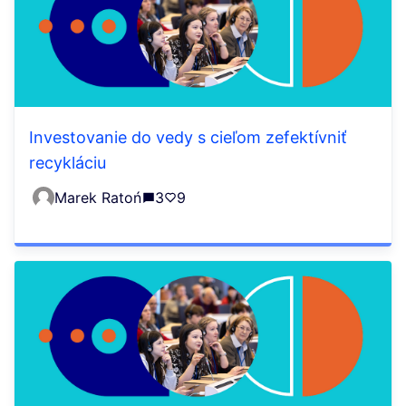
Investovanie do vedy s cieľom zefektívniť
recykláciu
Marek Ratoń
3
9