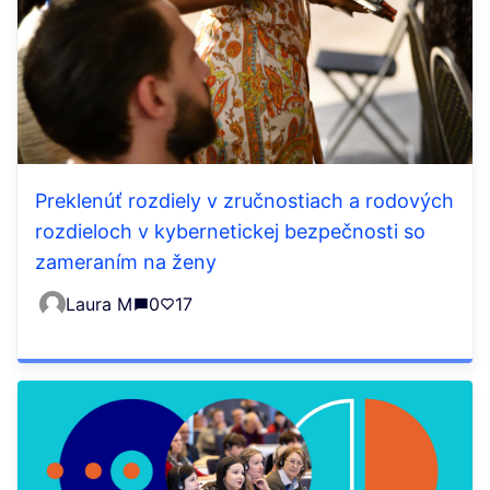
Preklenúť rozdiely v zručnostiach a rodových
rozdieloch v kybernetickej bezpečnosti so
zameraním na ženy
Laura M
0
17