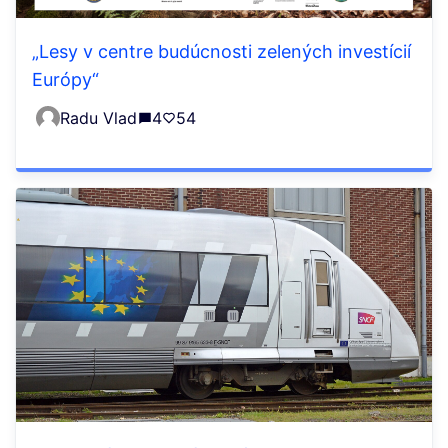
„Lesy v centre budúcnosti zelených investícií
Európy“
Radu Vlad
4
54