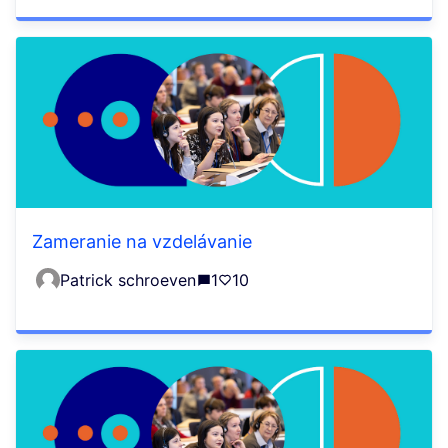
Zameranie na vzdelávanie
Patrick schroeven
1
10