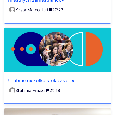
Kosta Marco Juri
2
23
Urobme niekoľko krokov vpred
Stefania Frezza
2
18