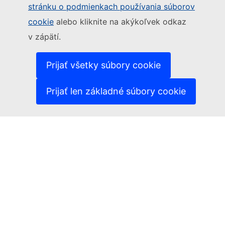
Sledujte Európsku komisiu
stránku o podmienkach používania súborov
cookie
alebo kliknite na akýkoľvek odkaz
(Externý odkaz)
Kontakt
v zápätí.
(Externý odkaz)
Nahlásiť IT zraniteľnosť
(Externý odkaz)
Jazyky na našich webových stránkach
(Externý odkaz)
Súbory cookies
Prijať všetky súbory cookie
(Externý odkaz)
Politika ochrany osobných údajov
(Externý odkaz)
Právne upozornenie
Prijať len základné súbory cookie
Prístupnosť