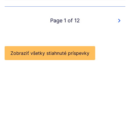
Page 1 of 12
Zobraziť všetky stiahnuté príspevky