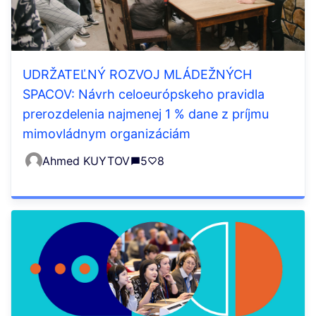
UDRŽATEĽNÝ ROZVOJ MLÁDEŽNÝCH
SPACOV: Návrh celoeurópskeho pravidla
prerozdelenia najmenej 1 % dane z príjmu
mimovládnym organizáciám
Ahmed KUYTOV
5
8