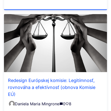
Redesign Európskej komisie: Legitímnosť,
rovnováha a efektívnosť (obnova Komisie
EÚ)
Daniela Maria Mingrone
0
8