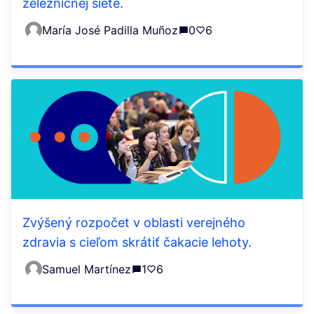
železničnej siete.
María José Padilla Muñoz
0
6
Zvýšený rozpočet v oblasti verejného
zdravia s cieľom skrátiť čakacie lehoty.
Samuel Martínez
1
6