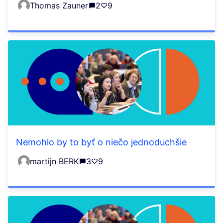
Thomas Zauner
2
9
Nemohlo by to byť o niečo jednoduchšie
martijn BERK
3
9