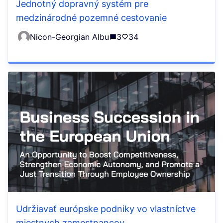
Jednotný dopravný systém pre
medzinárodné pozemné cestovanie
Nicon-Georgian Albu
3
34
Udržiavať európske podniky vo vlastníctve
miestnych zamestnancov