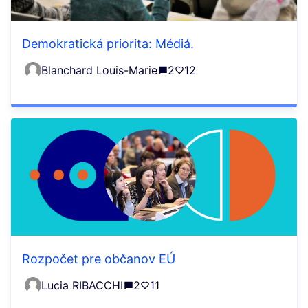
Demokratická priorita: Médiá.
Blanchard Louis-Marie
2
12
Rozpočet pre občanov EÚ
Lucia RIBACCHI
2
11