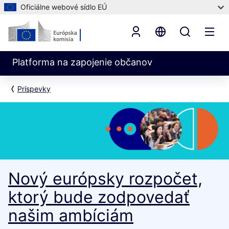
Oficiálne webové sídlo EÚ
Platforma na zapojenie občanov
Príspevky
Nový európsky rozpočet,
ktorý bude zodpovedať
našim ambíciám