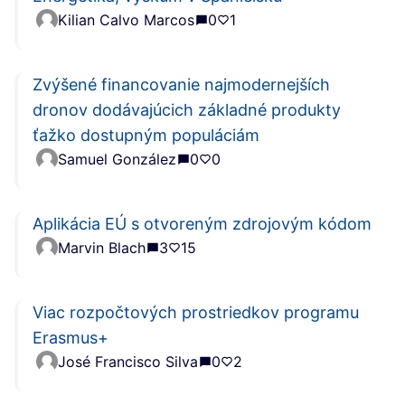
Kilian Calvo Marcos
0
1
Zvýšené financovanie najmodernejších
dronov dodávajúcich základné produkty
ťažko dostupným populáciám
Samuel González
0
0
Aplikácia EÚ s otvoreným zdrojovým kódom
Marvin Blach
3
15
Viac rozpočtových prostriedkov programu
Erasmus+
José Francisco Silva
0
2