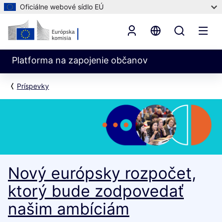
Oficiálne webové sídlo EÚ
Platforma na zapojenie občanov
Príspevky
Nový európsky rozpočet,
ktorý bude zodpovedať
našim ambíciám