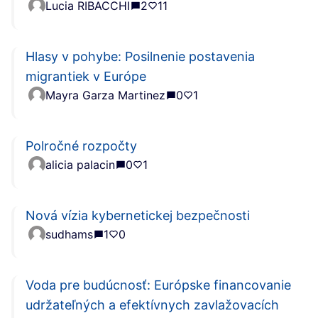
Lucia RIBACCHI
2
11
Hlasy v pohybe: Posilnenie postavenia
migrantiek v Európe
Mayra Garza Martinez
0
1
Polročné rozpočty
alicia palacin
0
1
Nová vízia kybernetickej bezpečnosti
sudhams
1
0
Voda pre budúcnosť: Európske financovanie
udržateľných a efektívnych zavlažovacích