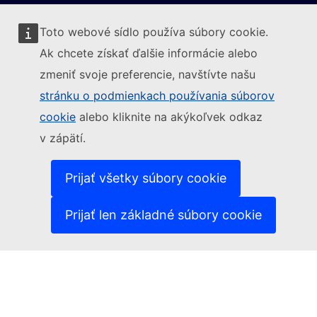
Toto webové sídlo používa súbory cookie.
Ak chcete získať ďalšie informácie alebo
zmeniť svoje preferencie, navštívte našu
Sledujte Európsku komisiu
stránku o podmienkach používania súborov
cookie
alebo kliknite na akýkoľvek odkaz
(Externý odkaz)
Kontakt
v zápätí.
(Externý odkaz)
Nahlásiť IT zraniteľnosť
(Externý odkaz)
Jazyky na našich webových stránkach
(Externý odkaz)
Súbory cookies
Prijať všetky súbory cookie
(Externý odkaz)
Politika ochrany osobných údajov
(Externý odkaz)
Právne upozornenie
Prijať len základné súbory cookie
Prístupnosť