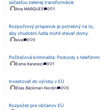
súčasťou zelenej transformácie
Ana MARQUES
0
1
Rozpočtový príspevok je potrebný na to,
aby chudobní ľudia mohli stavať domy.
siva
0
0
Počítačová kriminalita: Podvody s telefónmi
Esma Karanezi
0
1
Investovať do výroby v EÚ
Elias Bäckman-Nordin
0
0
Rozpočet pre občanov EÚ