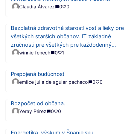
Claudia Álvarez
0
0
Bezplatná zdravotná starostlivosť a lieky pre
všetkých starších občanov. IT základné
zručnosti pre všetkých pre každodenný
winnie fenech
0
1
život. Post terciárne vzdelanie pre tých,
ktorí sú kompetentní.
Prepojená budúcnosť
emilce julia de aguiar pacheco
0
0
Rozpočet od občana.
Yeray Pérez
0
0
Energetika, výskum v Španielsku