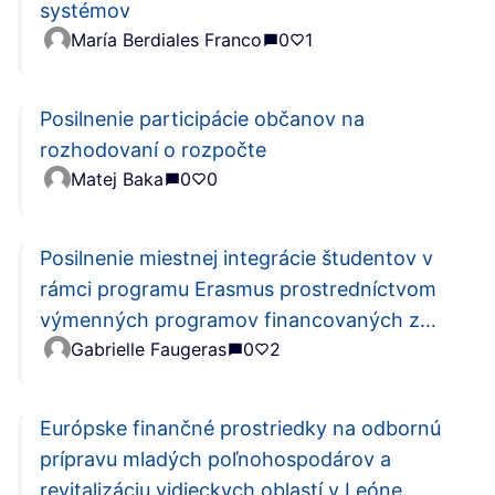
systémov
María Berdiales Franco
0
1
Posilnenie participácie občanov na
rozhodovaní o rozpočte
Matej Baka
0
0
Posilnenie miestnej integrácie študentov v
rámci programu Erasmus prostredníctvom
výmenných programov financovaných z
Gabrielle Faugeras
0
2
prostriedkov EÚ
Európske finančné prostriedky na odbornú
prípravu mladých poľnohospodárov a
revitalizáciu vidieckych oblastí v Leóne.