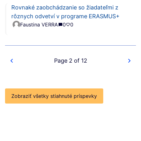
Rovnaké zaobchádzanie so žiadateľmi z
rôznych odvetví v programe ERASMUS+
Faustina VERRA
0
0
Page 2 of 12
Zobraziť všetky stiahnuté príspevky