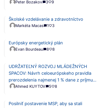
Peter Bozakov
3
9
Školské vzdelávanie a zdravotníctvo
Markéta Macas
1
3
Európsky energetický plán
Evan Bourdeau
8
8
UDRŽATEĽNÝ ROZVOJ MLÁDEŽNÝCH
SPACOV: Návrh celoeurópskeho pravidla
prerozdelenia najmenej 1 % dane z príjmu
Ahmed KUYTOV
5
8
mimovládnym organizáciám
Posilniť postavenie MSP, aby sa stali