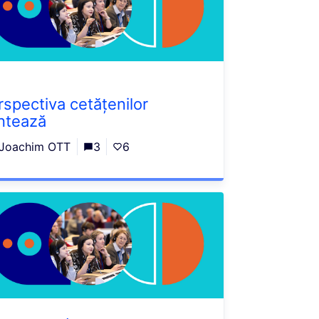
rspectiva cetățenilor
ntează
Joachim OTT
3
6