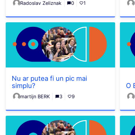
Radoslav Zeliznak
0
1
Nu ar putea fi un pic mai
simplu?
O 
martijn BERK
3
9