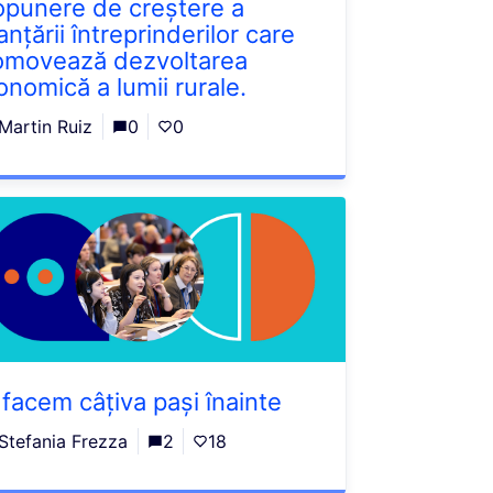
opunere de creștere a
anțării întreprinderilor care
omovează dezvoltarea
onomică a lumii rurale.
Martin Ruiz
0
0
 facem câțiva pași înainte
Stefania Frezza
2
18