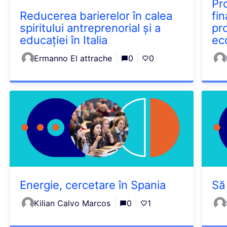
Pr
Reducerea barierelor în calea
fin
spiritului antreprenorial și a
pr
educației în Italia
ec
Ermanno El attrache
0
0
Energie, cercetare în Spania
Să
Kilian Calvo Marcos
0
1