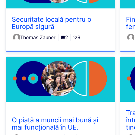
Securitate locală pentru o
Fi
Europă sigură
fe
Thomas Zauner
2
9
Tr
O piață a muncii mai bună și
în
mai funcțională în UE.
tin