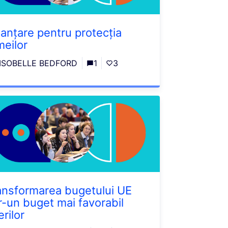
nanțare pentru protecția
meilor
ISOBELLE BEDFORD
1
3
ansformarea bugetului UE
tr-un buget mai favorabil
erilor