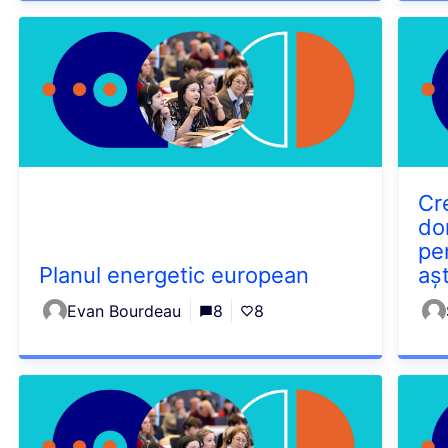
Cr
do
pe
Planul energetic european
aș
Evan Bourdeau
8
8