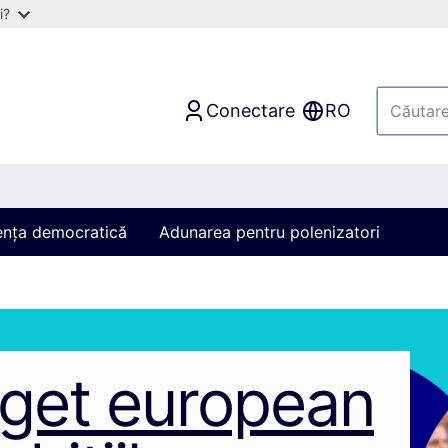
i?
Conectare
RO
iența democratică
Adunarea pentru polenizatori
get european