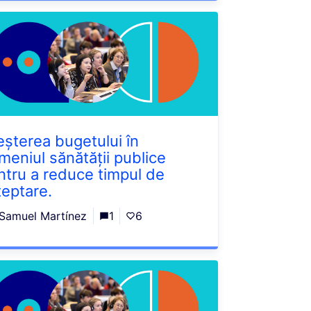
eșterea bugetului în
meniul sănătății publice
ntru a reduce timpul de
teptare.
Samuel Martínez
1
6