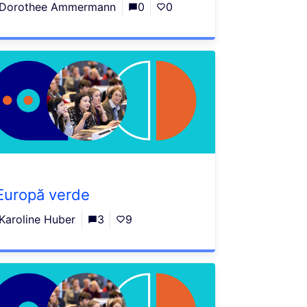
Dorothee Ammermann
0
0
Europă verde
Karoline Huber
3
9