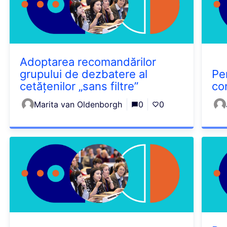
Adoptarea recomandărilor
grupului de dezbatere al
Pe
cetățenilor „sans filtre”
co
Marita van Oldenborgh
0
0