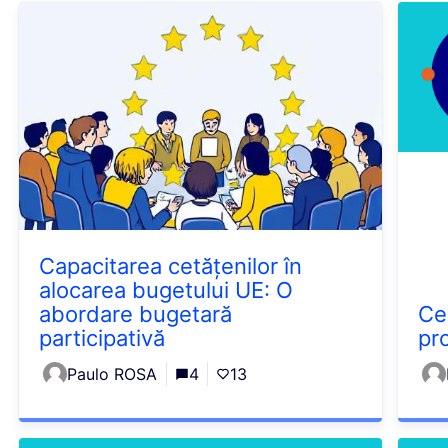
Capacitarea cetățenilor în
alocarea bugetului UE: O
abordare bugetară
Ce
participativă
pr
Paulo ROSA
4
13