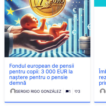
Fondul european de pensii
pentru copii: 3 000 EUR la
Îm
naștere pentru o pensie
re
demnă
pr
SERGIO RIGO GONZÁLEZ
1
3