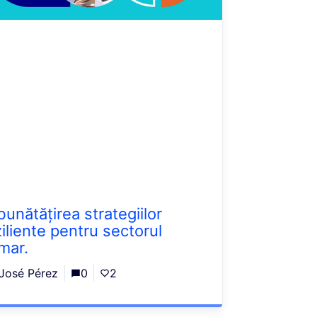
bunătățirea strategiilor
ziliente pentru sectorul
imar.
José Pérez
0
2