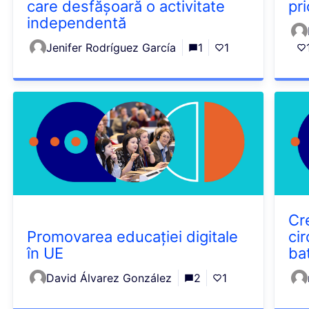
care desfășoară o activitate
pri
independentă
Jenifer Rodríguez García
1
1
Cr
Promovarea educației digitale
ci
în UE
bat
David Álvarez González
2
1