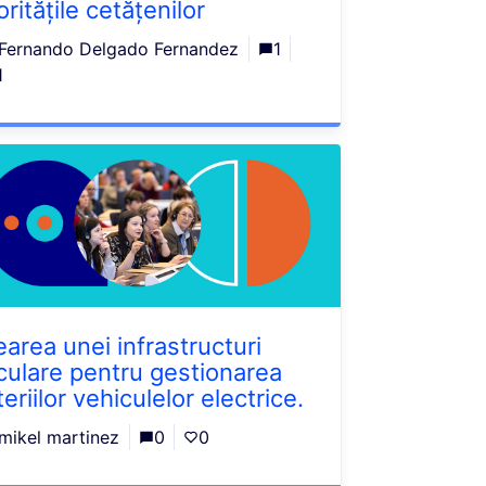
oritățile cetățenilor
Fernando Delgado Fernandez
1
1
earea unei infrastructuri
rculare pentru gestionarea
eriilor vehiculelor electrice.
mikel martinez
0
0