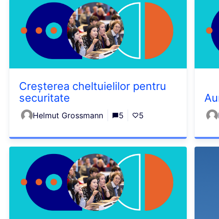
Creșterea cheltuielilor pentru
securitate
Au
Helmut Grossmann
5
5