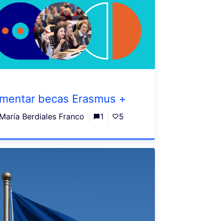
mentar becas Erasmus +
María Berdiales Franco
1
5