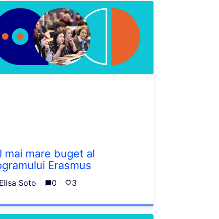
l mai mare buget al
ogramului Erasmus
Elisa Soto
0
3