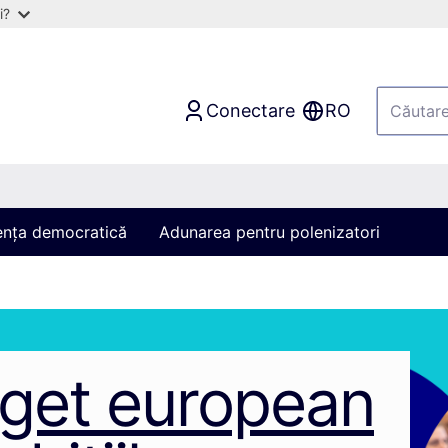
i?
Conectare
RO
iența democratică
Adunarea pentru polenizatori
get european