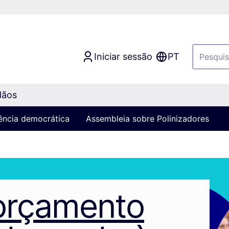
Iniciar sessão
PT
dãos
iência democrática
Assembleia sobre Polinizadores
orçamento