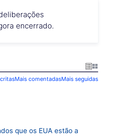
deliberações
gora encerrado.
critas
Mais comentadas
Mais seguidas
ados que os EUA estão a