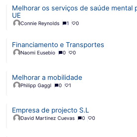
Melhorar os serviços de saúde mental 
UE
Connie Reynolds
1
0
Financiamento e Transportes
Naomi Eusebio
0
0
Melhorar a mobilidade
Philipp Gaggl
0
1
Empresa de projecto S.L
David Martinez Cuevas
0
0