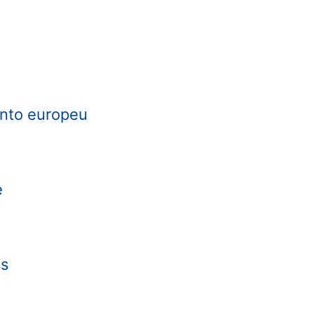
ento europeu
e
us