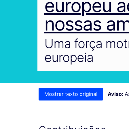
europeu a
nossas am
Uma força motr
europeia
Mostrar texto original
Aviso:
As