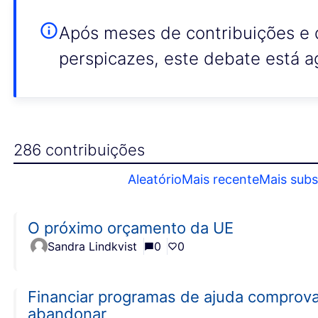
Após meses de contribuições e 
perspicazes, este debate está a
286 contribuições
Aleatório
Mais recente
Mais subs
O próximo orçamento da UE
Sandra Lindkvist
0
0
Financiar programas de ajuda comprov
abandonar