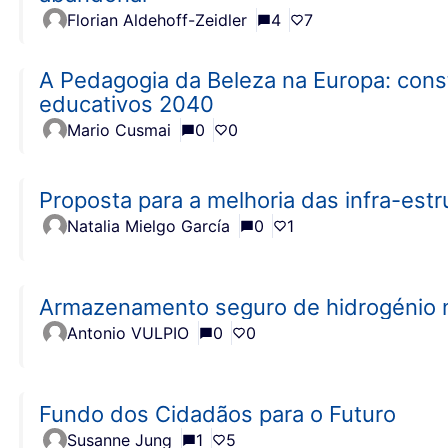
Florian Aldehoff-Zeidler
4
7
A Pedagogia da Beleza na Europa: const
educativos 2040
Mario Cusmai
0
0
Proposta para a melhoria das infra-est
Natalia Mielgo García
0
1
Armazenamento seguro de hidrogénio n
Antonio VULPIO
0
0
Fundo dos Cidadãos para o Futuro
Susanne Jung
1
5