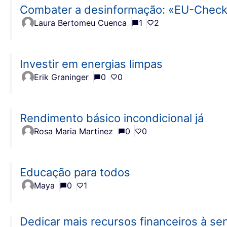
Combater a desinformação: «EU-Check»
Laura Bertomeu Cuenca
1
2
Investir em energias limpas
Erik Graninger
0
0
Rendimento básico incondicional já
Rosa Maria Martinez
0
0
Educação para todos
Maya
0
1
Dedicar mais recursos financeiros à sen