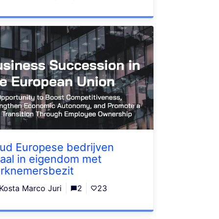
ud Europese bedrijven
kaal in eigendom met
rknemersbezit
Kosta Marco Juri
2
23