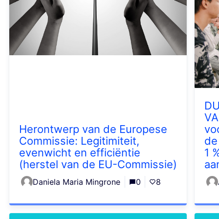
DU
VA
Herontwerp van de Europese
vo
Commissie: Legitimiteit,
de
evenwicht en efficiëntie
1 
(herstel van de EU-Commissie)
aa
Daniela Maria Mingrone
0
8