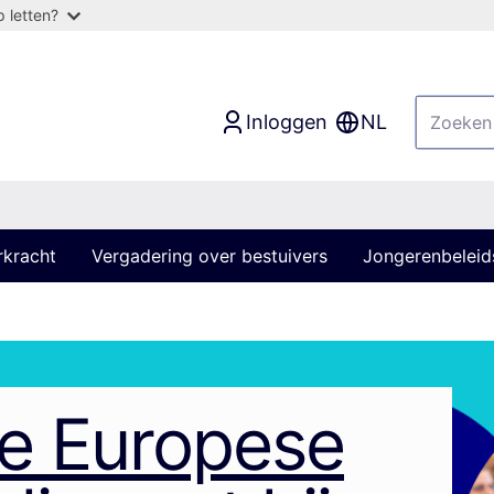
 letten?
Inloggen
NL
rkracht
Vergadering over bestuivers
Jongerenbeleid
e Europese