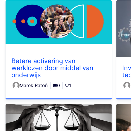
Betere activering van
werklozen door middel van
In
onderwijs
te
Marek Ratoń
0
1