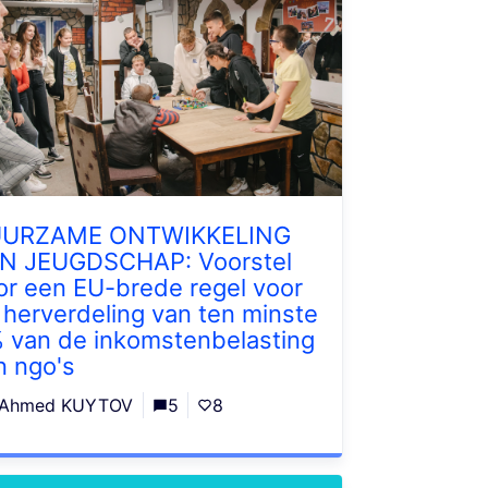
URZAME ONTWIKKELING
N JEUGDSCHAP: Voorstel
or een EU-brede regel voor
 herverdeling van ten minste
% van de inkomstenbelasting
n ngo's
Ahmed KUYTOV
5
8