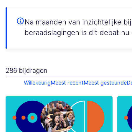
Na maanden van inzichtelijke bi
beraadslagingen is dit debat nu 
286 bijdragen
Willekeurig
Meest recent
Meest gesteunde
D