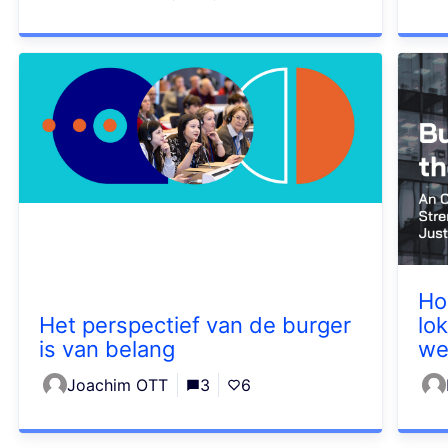
Ho
Het perspectief van de burger
lo
is van belang
we
Joachim OTT
3
6