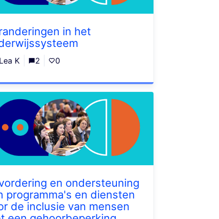
randeringen in het
derwijssysteem
Lea K
2
0
vordering en ondersteuning
n programma's en diensten
or de inclusie van mensen
t een gehoorbeperking