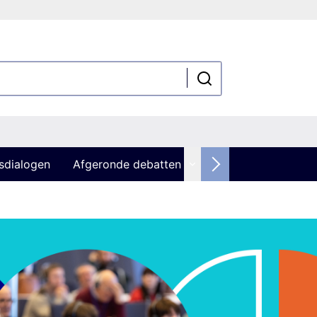
sdialogen
Afgeronde debatten