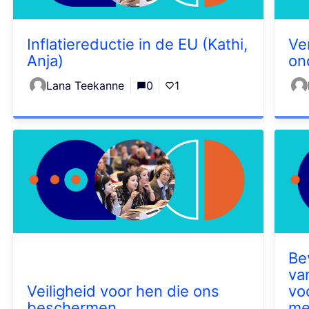
Inflatiereductie in de EU (Kathi,
Ve
Anja)
on
Lana Teekanne
0
1
Be
va
Veiligheid voor hen die ons
vo
beschermen
me