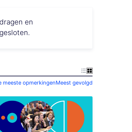
jdragen en
gesloten.
e meeste opmerkingen
Meest gevolgd