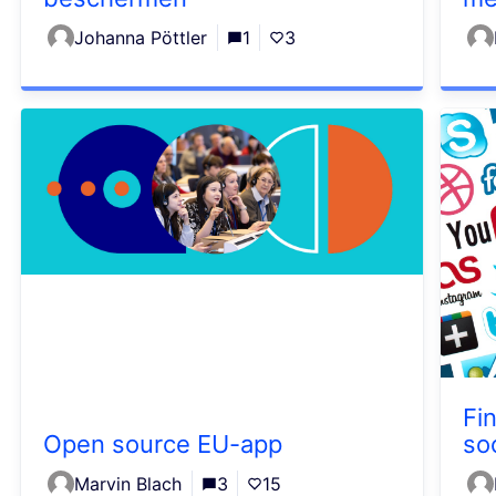
Johanna Pöttler
1
3
Fi
Open source EU-app
so
Marvin Blach
3
15