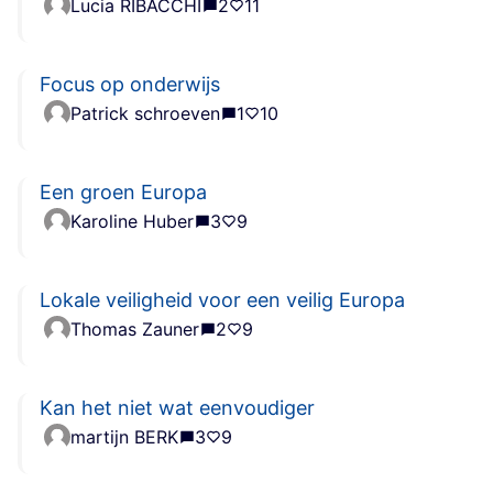
Lucia RIBACCHI
2
11
Focus op onderwijs
Patrick schroeven
1
10
Een groen Europa
Karoline Huber
3
9
Lokale veiligheid voor een veilig Europa
Thomas Zauner
2
9
Kan het niet wat eenvoudiger
martijn BERK
3
9