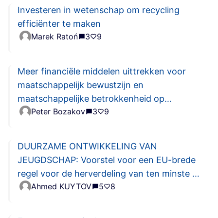
Investeren in wetenschap om recycling
efficiënter te maken
Marek Ratoń
3
9
Meer financiële middelen uittrekken voor
maatschappelijk bewustzijn en
maatschappelijke betrokkenheid op
Peter Bozakov
3
9
Europees niveau
DUURZAME ONTWIKKELING VAN
JEUGDSCHAP: Voorstel voor een EU-brede
regel voor de herverdeling van ten minste 1
Ahmed KUYTOV
5
8
% van de inkomstenbelasting aan ngo's