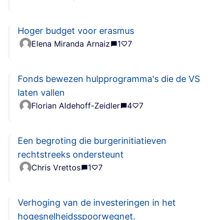
Hoger budget voor erasmus
Elena Miranda Arnaiz
1
7
Fonds bewezen hulpprogramma's die de VS
laten vallen
Florian Aldehoff-Zeidler
4
7
Een begroting die burgerinitiatieven
rechtstreeks ondersteunt
Chris Vrettos
1
7
Verhoging van de investeringen in het
hogesnelheidsspoorwegnet.