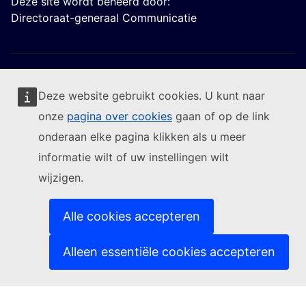
Deze site wordt beheerd door:
Directoraat-generaal Communicatie
Deze website gebruikt cookies. U kunt naar
onze
pagina over cookies
gaan of op de link
Volg de Europese Commissie
onderaan elke pagina klikken als u meer
informatie wilt of uw instellingen wilt
(Externe link)
Contact
wijzigen.
(Externe link)
Een IT-kwetsbaarheid melden
(Externe link)
Talen op onze websites
(Externe link)
Cookies
Alle cookies accepteren
(Externe link)
Privacybeleid
(Externe link)
Juridische mededeling
Alleen essentiële cookies accepteren
Toegankelijkheid