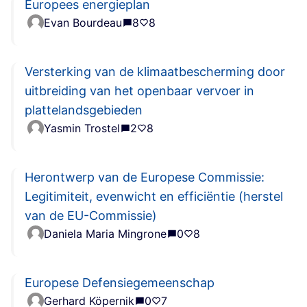
Europees energieplan
Evan Bourdeau
8
8
Versterking van de klimaatbescherming door
uitbreiding van het openbaar vervoer in
plattelandsgebieden
Yasmin Trostel
2
8
Herontwerp van de Europese Commissie:
Legitimiteit, evenwicht en efficiëntie (herstel
van de EU-Commissie)
Daniela Maria Mingrone
0
8
Europese Defensiegemeenschap
Gerhard Köpernik
0
7