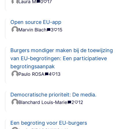
Laura M
0
17
Open source EU-app
Marvin Blach
3
15
Burgers mondiger maken bij de toewijzing
van EU-begrotingen: Een participatieve
begrotingsaanpak
Paulo ROSA
4
13
Democratische prioriteit: De media.
Blanchard Louis-Marie
2
12
Een begroting voor EU-burgers