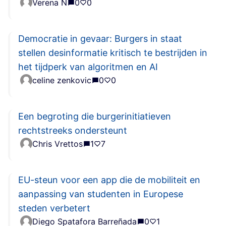
Verena N
0
0
Democratie in gevaar: Burgers in staat
stellen desinformatie kritisch te bestrijden in
het tijdperk van algoritmen en AI
celine zenkovic
0
0
Een begroting die burgerinitiatieven
rechtstreeks ondersteunt
Chris Vrettos
1
7
EU-steun voor een app die de mobiliteit en
aanpassing van studenten in Europese
steden verbetert
Diego Spatafora Barreñada
0
1