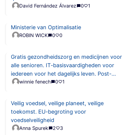
David Fernández Álvarez
0
1
Ministerie van Optimalisatie
ROBIN WICK
0
0
Gratis gezondheidszorg en medicijnen voor
alle senioren. IT-basisvaardigheden voor
iedereen voor het dagelijks leven. Post-
winnie fenech
0
1
tertiair onderwijs voor degenen die
competent zijn.
Veilig voedsel, veilige planeet, veilige
toekomst. EU-begroting voor
voedselveiligheid
Anna Spurek
2
3