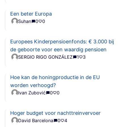
Een beter Europa
Suhan
0
0
Europees Kinderpensioenfonds: € 3.000 bij
de geboorte voor een waardig pensioen
SERGIO RIGO GONZÁLEZ
1
3
Hoe kan de honingproductie in de EU
worden verhoogd?
Ivan Zubović
0
0
Hoger budget voor nachttreinvervoer
David Barcelona
0
4