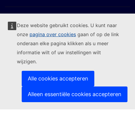
Deze website gebruikt cookies. U kunt naar
onze
pagina over cookies
gaan of op de link
Volg de Europese Commissie
onderaan elke pagina klikken als u meer
informatie wilt of uw instellingen wilt
(Externe link)
Contact
wijzigen.
(Externe link)
Een IT-kwetsbaarheid melden
(Externe link)
Talen op onze websites
(Externe link)
Cookies
Alle cookies accepteren
(Externe link)
Privacybeleid
(Externe link)
Juridische mededeling
Alleen essentiële cookies accepteren
Toegankelijkheid