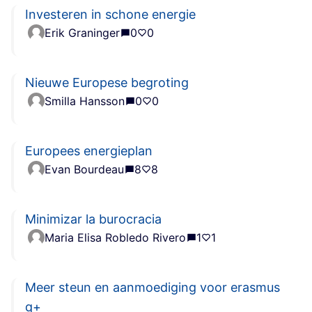
Investeren in schone energie
Erik Graninger
0
0
Nieuwe Europese begroting
Smilla Hansson
0
0
Europees energieplan
Evan Bourdeau
8
8
Minimizar la burocracia
Maria Elisa Robledo Rivero
1
1
Meer steun en aanmoediging voor erasmus
q+