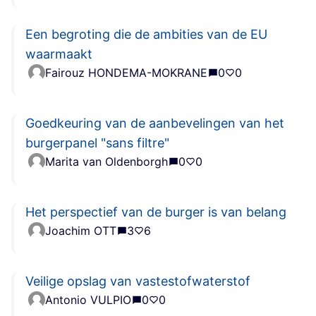
Een begroting die de ambities van de EU
waarmaakt
Fairouz HONDEMA-MOKRANE
0
0
Goedkeuring van de aanbevelingen van het
burgerpanel "sans filtre"
Marita van Oldenborgh
0
0
Het perspectief van de burger is van belang
Joachim OTT
3
6
Veilige opslag van vastestofwaterstof
Antonio VULPIO
0
0