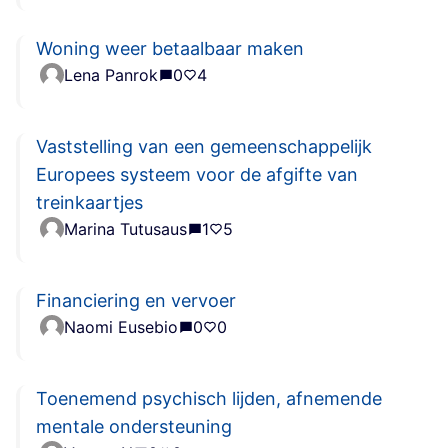
Woning weer betaalbaar maken
Lena Panrok
0
4
Vaststelling van een gemeenschappelijk
Europees systeem voor de afgifte van
treinkaartjes
Marina Tutusaus
1
5
Financiering en vervoer
Naomi Eusebio
0
0
Toenemend psychisch lijden, afnemende
mentale ondersteuning