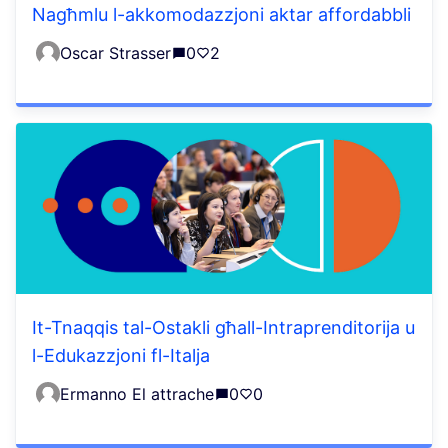
Nagħmlu l-akkomodazzjoni aktar affordabbli
Oscar Strasser
0
2
It-Tnaqqis tal-Ostakli għall-Intraprenditorija u
l-Edukazzjoni fl-Italja
Ermanno El attrache
0
0