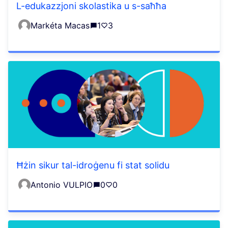
L-edukazzjoni skolastika u s-saħħa
Markéta Macas
1
3
Ħżin sikur tal-idroġenu fi stat solidu
Antonio VULPIO
0
0