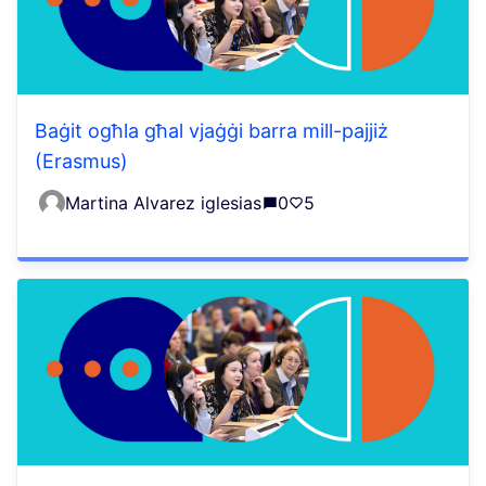
Baġit ogħla għal vjaġġi barra mill-pajjiż
(Erasmus)
Martina Alvarez iglesias
0
5