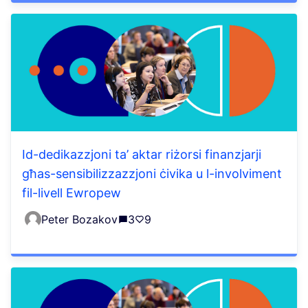
Id-dedikazzjoni ta’ aktar riżorsi finanzjarji
għas-sensibilizzazzjoni ċivika u l-involviment
fil-livell Ewropew
Peter Bozakov
3
9