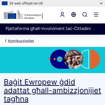
Sit web uffiċjali tal-UE
Pjattaforma għall-Involviment taċ-Ċittadini
Kontribuzzjonijiet
Baġit Ewropew ġdid
adattat għall-ambizzjonijiet
tagħna