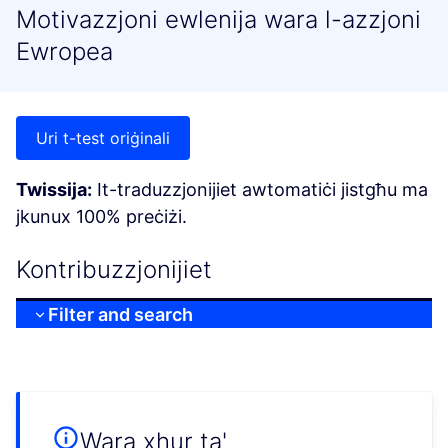
Motivazzjoni ewlenija wara l-azzjoni
Ewropea
Uri t-test oriġinali
Twissija:
It-traduzzjonijiet awtomatiċi jistgħu ma
jkunux 100% preċiżi.
Kontribuzzjonijiet
Filter and search
Wara xhur ta'