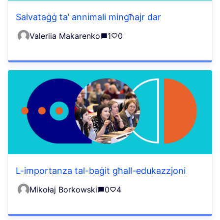
Salvataġġ ta’ annimali mingħajr dar
Valeriia Makarenko
1
0
L-importanza tal-baġit għall-edukazzjoni
Mikołaj Borkowski
0
4