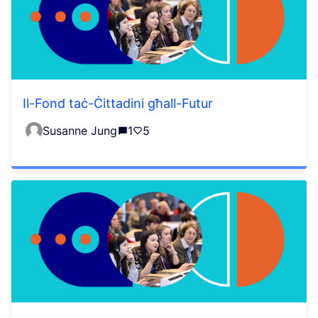
Il-Fond taċ-Ċittadini għall-Futur
Susanne Jung
1
5