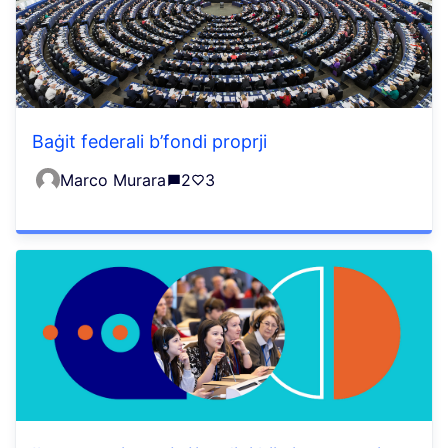
Baġit federali b’fondi proprji
Marco Murara
2
3