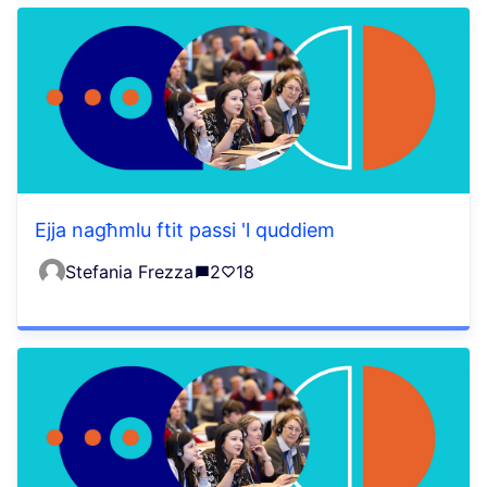
Ejja nagħmlu ftit passi 'l quddiem
Stefania Frezza
2
18