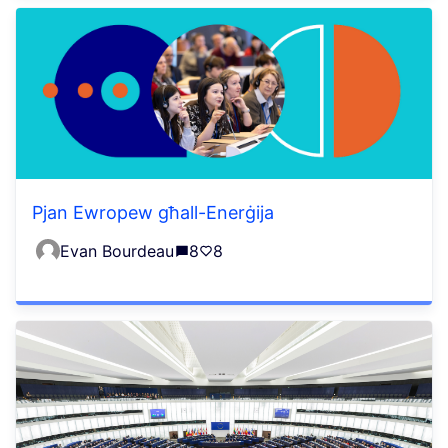
Pjan Ewropew għall-Enerġija
Evan Bourdeau
8
8