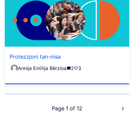
Protezzjoni tan-nisa
Annija Emīlija Bērziņa
2
3
Page 1 of 12