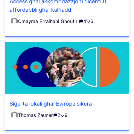
Aċċess għal akkomodazzjoni diċenti u
affordabbli għal kulħadd
Omayma Erraihani Ghoufiri
4
6
Sigurtà lokali għal Ewropa sikura
Thomas Zauner
2
9