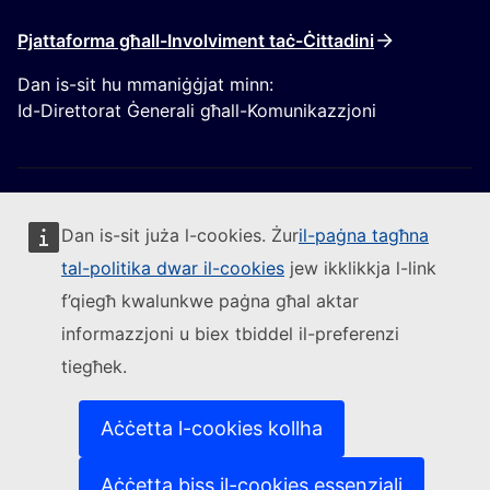
Pjattaforma għall-Involviment taċ-Ċittadini
Dan is-sit hu mmaniġġjat minn:
Id-Direttorat Ġenerali għall-Komunikazzjoni
Dan is-sit juża l-cookies. Żur
il-paġna tagħna
tal-politika dwar il-cookies
jew ikklikkja l-link
Segwi lill-Kummissjoni Ewropea
f’qiegħ kwalunkwe paġna għal aktar
informazzjoni u biex tbiddel il-preferenzi
(Link esterna)
Ikkuntattjana
tiegħek.
(Link esterna)
Irrapporta vulnerabbiltà tal-IT
(Link esterna)
Il-lingwi fuq is-siti web tagħna
(Link esterna)
Cookies
Aċċetta l-cookies kollha
(Link esterna)
Politika ta’ privatezza
(Link esterna)
Avviż legali
Aċċetta biss il-cookies essenzjali