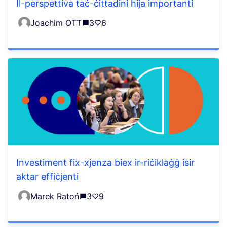
Il-perspettiva taċ-ċittadini hija importanti
Joachim OTT
3
6
Investiment fix-xjenza biex ir-riċiklaġġ isir
aktar effiċjenti
Marek Ratoń
3
9