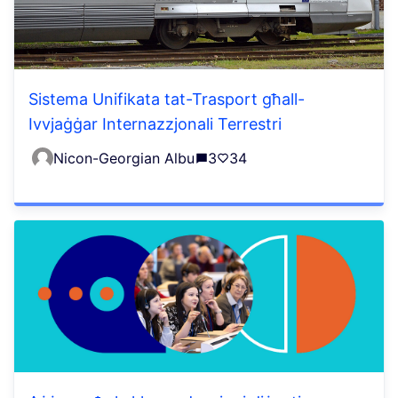
Sistema Unifikata tat-Trasport għall-
Ivvjaġġar Internazzjonali Terrestri
Nicon-Georgian Albu
3
34