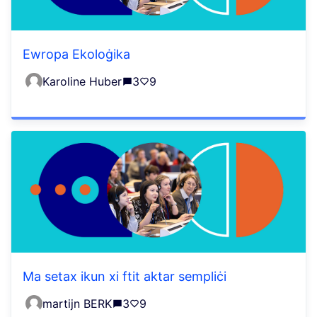
Ewropa Ekoloġika
Karoline Huber
3
9
Ma setax ikun xi ftit aktar sempliċi
martijn BERK
3
9