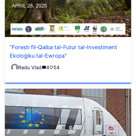
"Foresti fil-Qalba tal-Futur tal-Investiment
Ekoloġiku tal-Ewropa"
Radu Vlad
4
54