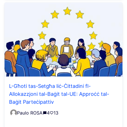
L-Għoti tas-Setgħa liċ-Ċittadini fl-
Allokazzjoni tal-Baġit tal-UE: Approċċ tal-
Baġit Parteċipattiv
Paulo ROSA
4
13