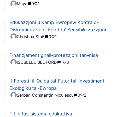
Maya
0
1
Edukazzjoni u Kamp Ewropew Kontra d-
Diskriminazzjoni; Fond ta' Sensibilizzazzjoni
Christina Staß
0
1
Finanzjament għall-protezzjoni tan-nisa
ISOBELLE BEDFORD
1
3
Il-Foresti fil-Qalba tal-Futur tal-Investiment
Ekoloġiku tal-Ewropa
Serban Constantin Niculescu
0
2
Titjib tas-sistema edukattiva