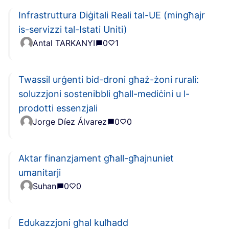
Infrastruttura Diġitali Reali tal-UE (mingħajr
is-servizzi tal-Istati Uniti)
Antal TARKANYI
0
1
Twassil urġenti bid-droni għaż-żoni rurali:
soluzzjoni sostenibbli għall-mediċini u l-
prodotti essenzjali
Jorge Díez Álvarez
0
0
Aktar finanzjament għall-għajnuniet
umanitarji
Suhan
0
0
Edukazzjoni għal kulħadd