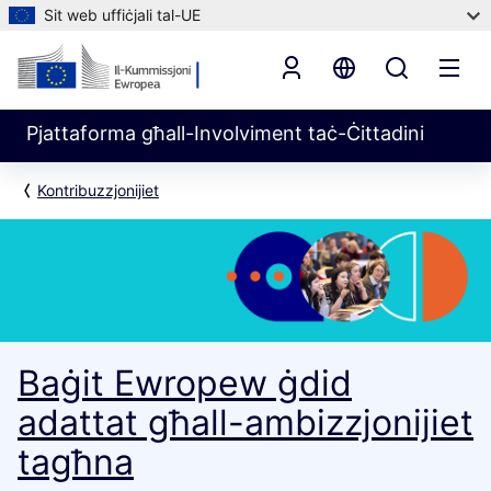
Sit web uffiċjali tal-UE
Pjattaforma għall-Involviment taċ-Ċittadini
Kontribuzzjonijiet
Baġit Ewropew ġdid
adattat għall-ambizzjonijiet
tagħna