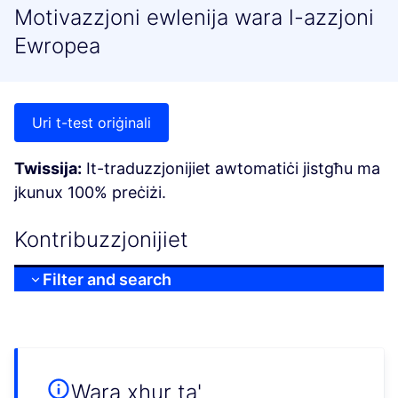
Motivazzjoni ewlenija wara l-azzjoni
Ewropea
Uri t-test oriġinali
Twissija:
It-traduzzjonijiet awtomatiċi jistgħu ma
jkunux 100% preċiżi.
Kontribuzzjonijiet
Filter and search
Wara xhur ta'