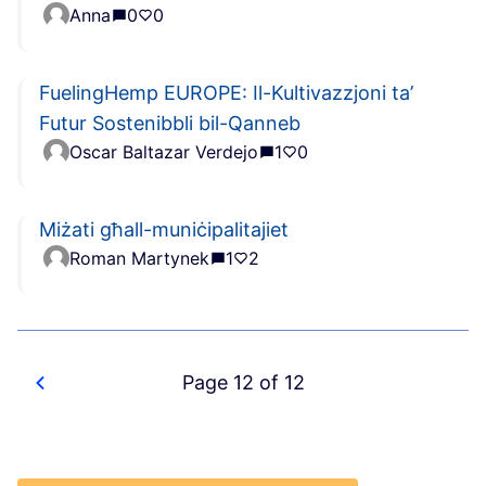
Anna
0
0
FuelingHemp EUROPE: Il-Kultivazzjoni ta’
Futur Sostenibbli bil-Qanneb
Oscar Baltazar Verdejo
1
0
Miżati għall-muniċipalitajiet
Roman Martynek
1
2
Page 12 of 12