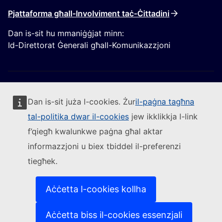
Pjattaforma għall-Involviment taċ-Ċittadini
Dan is-sit hu mmaniġġjat minn:
Id-Direttorat Ġenerali għall-Komunikazzjoni
Dan is-sit juża l-cookies. Żur
il-paġna tagħna
tal-politika dwar il-cookies
jew ikklikkja l-link
Segwi lill-Kummissjoni Ewropea
f’qiegħ kwalunkwe paġna għal aktar
informazzjoni u biex tbiddel il-preferenzi
(Link esterna)
Ikkuntattjana
tiegħek.
(Link esterna)
Irrapporta vulnerabbiltà tal-IT
(Link esterna)
Il-lingwi fuq is-siti web tagħna
(Link esterna)
Cookies
Aċċetta l-cookies kollha
(Link esterna)
Politika ta’ privatezza
(Link esterna)
Avviż legali
Aċċetta biss il-cookies essenzjali