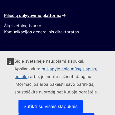
Piliečių dalyvavimo platforma
Šią svetainę tvarko:
Komunikacijos generalinis direktoratas
Šioje svetainėje naudojami slapukai.
Apsilankykite
puslapyje apie mūsų slapukų
Sekite Europos Komisijos naujienas
politiką
arba, jei norite sužinoti daugiau
informacijos arba pakeisti savo parinktis,
(Išorės nuoroda)
Susisiekite su mumis
spustelėkite nuorodą bet kurioje poraštėje.
(Išorės nuoroda)
Pranešti apie IT pažeidžiamumą
(Išorės nuoroda)
Kalbos mūsų interneto svetainėse
(Išorės nuoroda)
Slapukai
Sutikti su visais slapukais
(Išorės nuoroda)
Privatumo politika