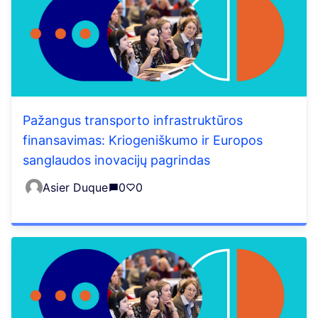
Pažangus transporto infrastruktūros
finansavimas: Kriogeniškumo ir Europos
sanglaudos inovacijų pagrindas
Asier Duque
0
0