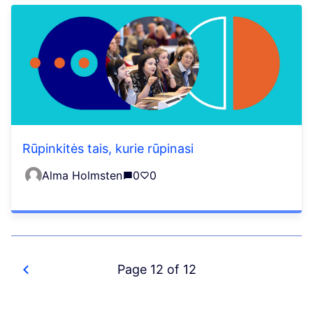
Rūpinkitės tais, kurie rūpinasi
Alma Holmsten
0
0
Page 12 of 12