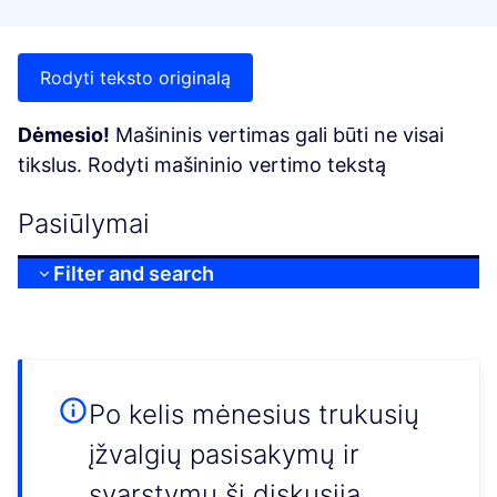
Rodyti teksto originalą
Dėmesio!
Mašininis vertimas gali būti ne visai
tikslus. Rodyti mašininio vertimo tekstą
Pasiūlymai
Filter and search
Po kelis mėnesius trukusių
įžvalgių pasisakymų ir
svarstymų ši diskusija