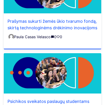
Prašymas sukurti žemės ūkio tvarumo fondą,
skirtą technologinėms drėkinimo inovacijoms
Paula Casas Velasco
0
0
Psichikos sveikatos paslaugų studentams