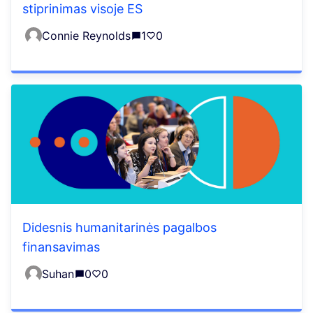
stiprinimas visoje ES
Connie Reynolds
1
0
Didesnis humanitarinės pagalbos
finansavimas
Suhan
0
0