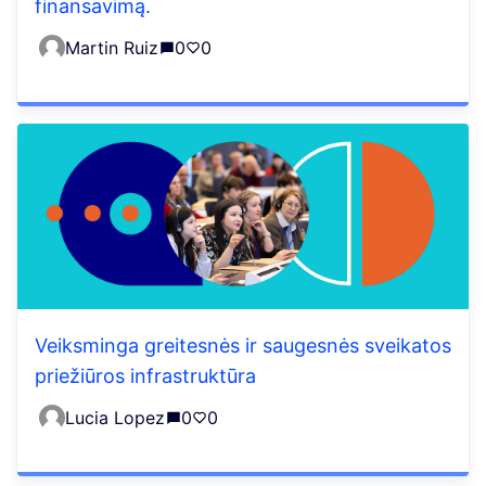
finansavimą.
Martin Ruiz
0
0
Veiksminga greitesnės ir saugesnės sveikatos
priežiūros infrastruktūra
Lucia Lopez
0
0