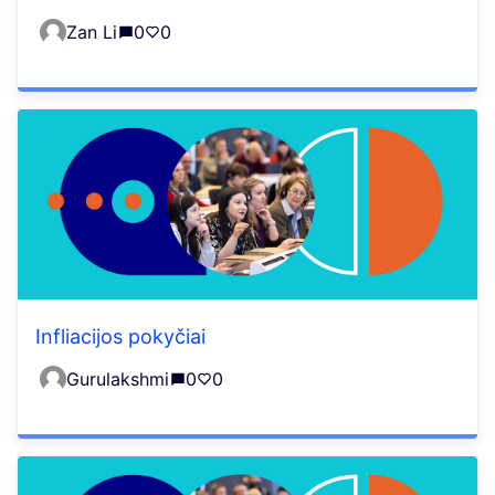
Zan Li
0
0
Infliacijos pokyčiai
Gurulakshmi
0
0