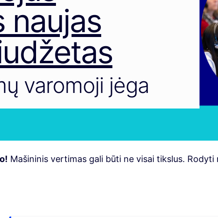
s naujas
iudžetas
ų varomoji jėga
o!
Mašininis vertimas gali būti ne visai tikslus. Rodyt