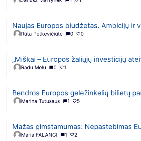
Janusz Martynek
1
1
Naujas Europos biudžetas. Ambicijų ir 
Rūta Petkevičiūtė
0
0
„Miškai – Europos žaliųjų investicijų ate
Radu Melu
0
1
Bendros Europos geležinkelių bilietų 
Marina Tutusaus
1
5
Mažas gimstamumas: Nepastebimas Eur
Maria FALANGI
1
2