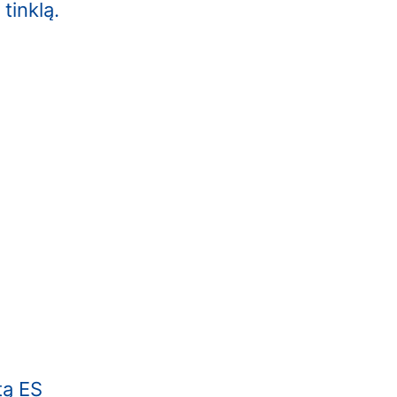
 tinklą.
tą ES