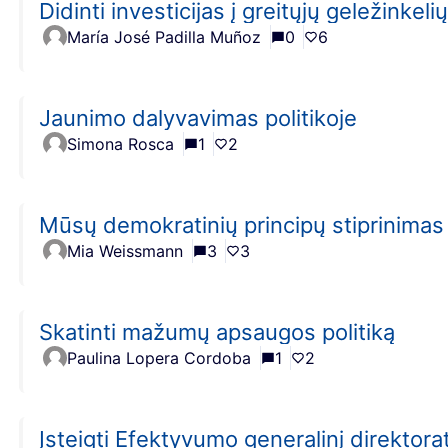
Didinti investicijas į greitųjų geležinkelių
María José Padilla Muñoz
0
6
Jaunimo dalyvavimas politikoje
Simona Rosca
1
2
Mūsų demokratinių principų stiprinimas
Mia Weissmann
3
3
Skatinti mažumų apsaugos politiką
Paulina Lopera Cordoba
1
2
Įsteigti Efektyvumo generalinį direktora