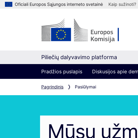
Oficiali Europos Sąjungos interneto svetainė
Kaip sužinoti?
Piliečių dalyvavimo platforma
Pradžios puslapis
Diskusijos apie de
Pagrindinis
Pasiūlymai
Mūsų užm