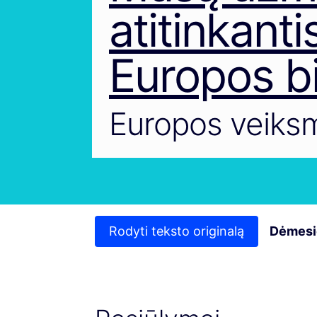
atitinkanti
Europos b
Europos veiksm
Rodyti teksto originalą
Dėmesi