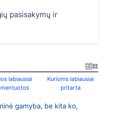
gių pasisakymų ir
ios labiausiai
Kurioms labiausiai
omentuotos
pritarta
rminė gamyba, be kita ko,