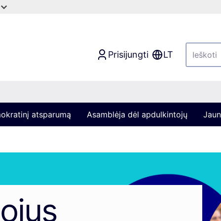
Prisijungti
LT
mokratinį atsparumą
Asamblėja dėl apdulkintojų
Jaun
ojus