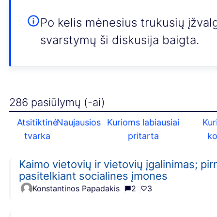
Po kelis mėnesius trukusių įžval
svarstymų ši diskusija baigta.
286 pasiūlymų (-ai)
Atsitiktinė
Naujausios
Kurioms labiausiai
Kur
tvarka
pritarta
k
Kaimo vietovių ir vietovių įgalinimas; pi
pasitelkiant socialines įmones
Konstantinos Papadakis
2
3