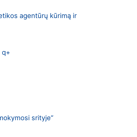
etikos agentūrų kūrimą ir
s q+
mokymosi srityje“