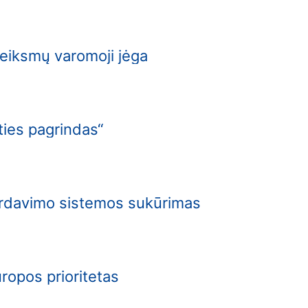
veiksmų varomoji jėga
ities pagrindas“
pardavimo sistemos sukūrimas
opos prioritetas