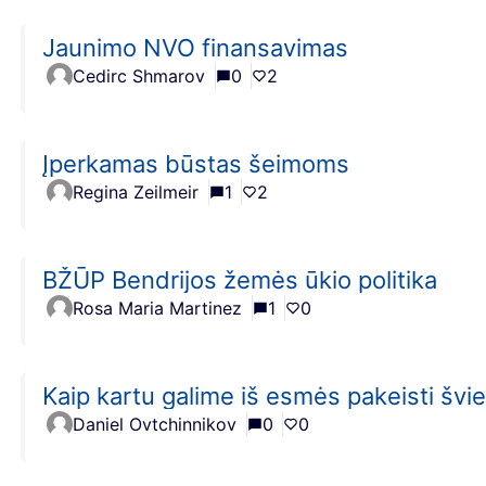
Jaunimo NVO finansavimas
Cedirc Shmarov
0
2
Įperkamas būstas šeimoms
Regina Zeilmeir
1
2
BŽŪP Bendrijos žemės ūkio politika
Rosa Maria Martinez
1
0
Kaip kartu galime iš esmės pakeisti švi
Daniel Ovtchinnikov
0
0