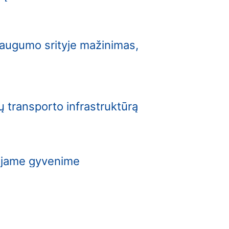
 saugumo srityje mažinimas,
ų transporto infrastruktūrą
šajame gyvenime