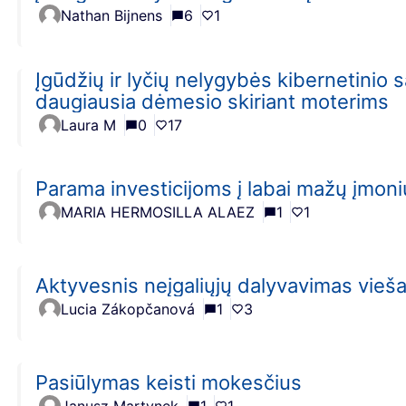
Nathan Bijnens
6
1
Įgūdžių ir lyčių nelygybės kibernetinio
daugiausia dėmesio skiriant moterims
Laura M
0
17
Parama investicijoms į labai mažų įmoni
MARIA HERMOSILLA ALAEZ
1
1
Aktyvesnis neįgaliųjų dalyvavimas vie
Lucia Zákopčanová
1
3
Pasiūlymas keisti mokesčius