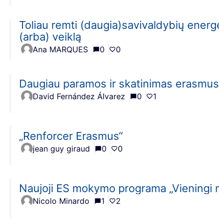
Toliau remti (daugia)savivaldybių energ
(arba) veiklą
Ana MARQUES
0
0
Daugiau paramos ir skatinimas erasmu
David Fernández Álvarez
0
1
„Renforcer Erasmus“
jean guy giraud
0
0
Naujoji ES mokymo programa „Vieningi 
Nicolo Minardo
1
2