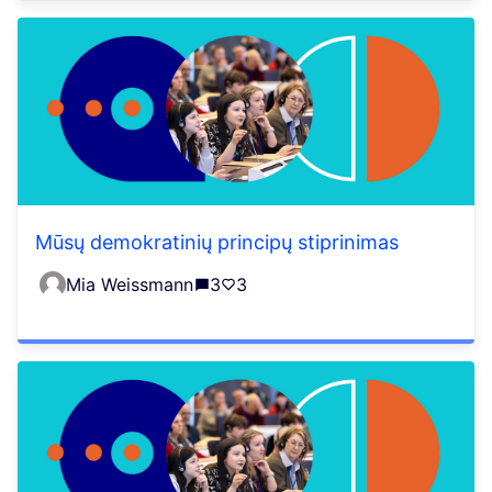
Mūsų demokratinių principų stiprinimas
Mia Weissmann
3
3