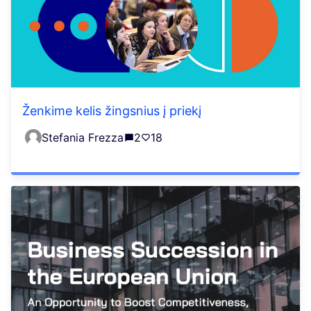
Ženkime kelis žingsnius į priekį
Stefania Frezza
2
18