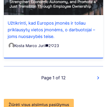
Užtikrinti, kad Europos įmonės ir toliau
priklausytų vietos įmonėms, o darbuotojai –
joms nuosavybės teise.
Kosta Marco Juri
2
23
Page 1 of 12
Žiūrėti visus atsiimtus pasiūlymus