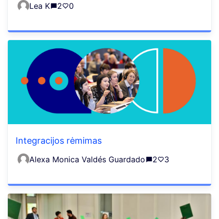
Lea K
2
0
Integracijos rėmimas
Alexa Monica Valdés Guardado
2
3