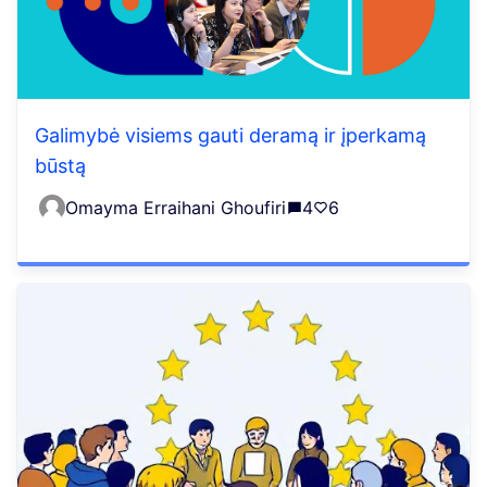
Galimybė visiems gauti deramą ir įperkamą
būstą
Omayma Erraihani Ghoufiri
4
6