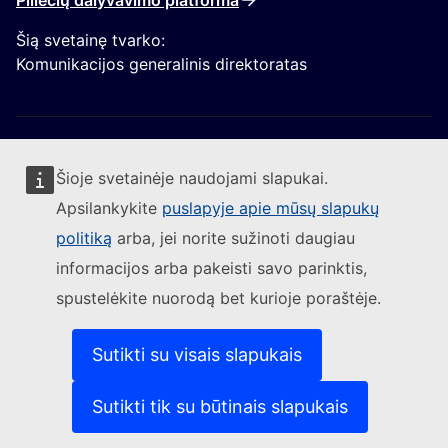
Piliečių dalyvavimo platforma
Šią svetainę tvarko:
Komunikacijos generalinis direktoratas
Šioje svetainėje naudojami slapukai.
Apsilankykite
puslapyje apie mūsų slapukų
Sekite Europos Komisijos naujienas
politiką
arba, jei norite sužinoti daugiau
informacijos arba pakeisti savo parinktis,
(Išorės nuoroda)
Susisiekite su mumis
spustelėkite nuorodą bet kurioje poraštėje.
(Išorės nuoroda)
Pranešti apie IT pažeidžiamumą
(Išorės nuoroda)
Kalbos mūsų interneto svetainėse
(Išorės nuoroda)
Slapukai
Sutikti su visais slapukais
(Išorės nuoroda)
Privatumo politika
(Išorės nuoroda)
Teisinis pranešimas
Sutikti tik su būtinais slapukais
Prieinamumas