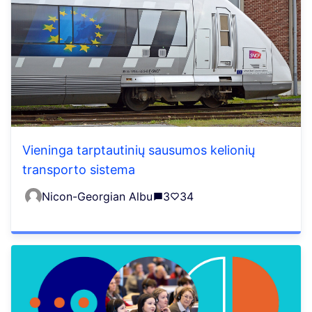
Vieninga tarptautinių sausumos kelionių
transporto sistema
Nicon-Georgian Albu
3
34