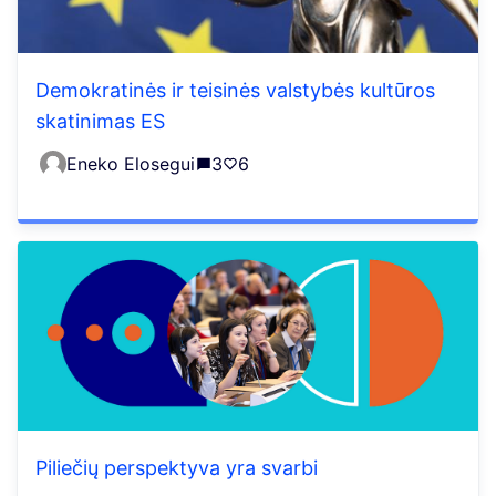
Demokratinės ir teisinės valstybės kultūros
skatinimas ES
Eneko Elosegui
3
6
Piliečių perspektyva yra svarbi