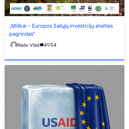
„Miškai – Europos žaliųjų investicijų ateities
pagrindas“
Radu Vlad
4
54