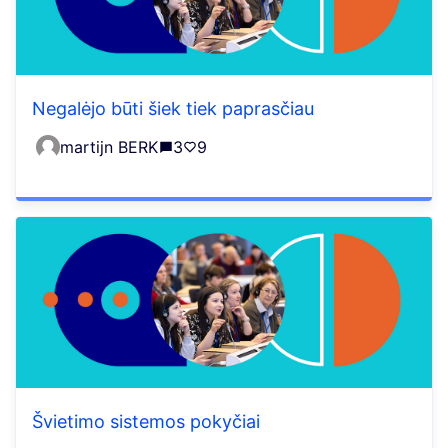
Negalėjo būti šiek tiek paprasčiau
martijn BERK
3
9
Švietimo sistemos pokyčiai