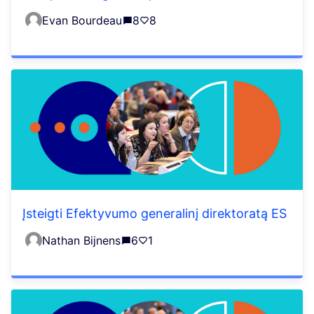
Evan Bourdeau
8
8
Įsteigti Efektyvumo generalinį direktoratą ES
Nathan Bijnens
6
1