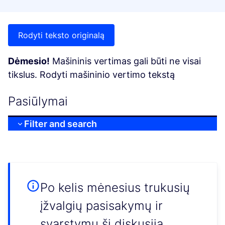
Rodyti teksto originalą
Dėmesio!
Mašininis vertimas gali būti ne visai
tikslus. Rodyti mašininio vertimo tekstą
Pasiūlymai
Filter and search
Po kelis mėnesius trukusių
įžvalgių pasisakymų ir
svarstymų ši diskusija