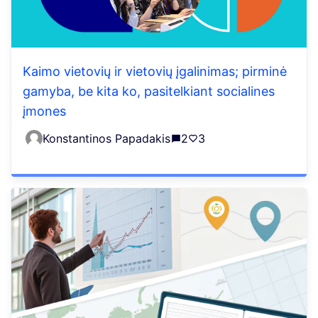
Kaimo vietovių ir vietovių įgalinimas; pirminė
gamyba, be kita ko, pasitelkiant socialines
įmones
Konstantinos Papadakis
2
3