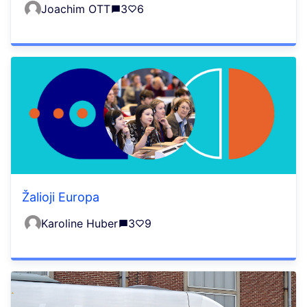
Joachim OTT
3
6
Žalioji Europa
Karoline Huber
3
9