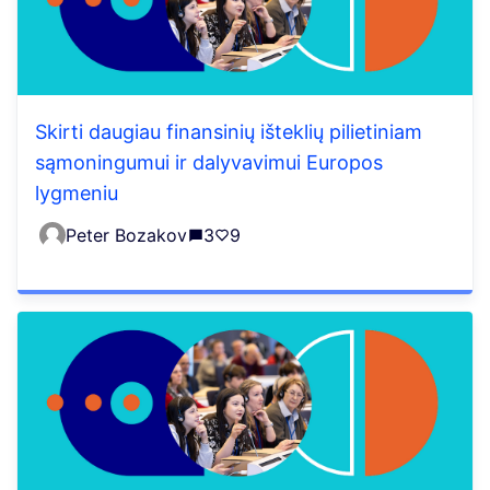
Skirti daugiau finansinių išteklių pilietiniam
sąmoningumui ir dalyvavimui Europos
lygmeniu
Peter Bozakov
3
9