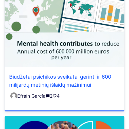
Biudžetai psichikos sveikatai gerinti ir 600
milijardų metinių išlaidų mažinimui
Efraín García
2
4