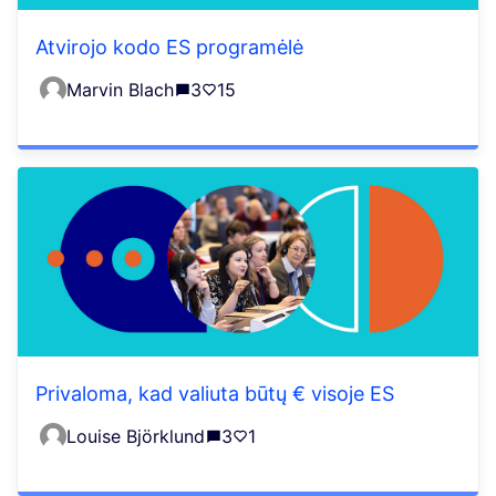
Atvirojo kodo ES programėlė
Marvin Blach
3
15
Privaloma, kad valiuta būtų € visoje ES
Louise Björklund
3
1