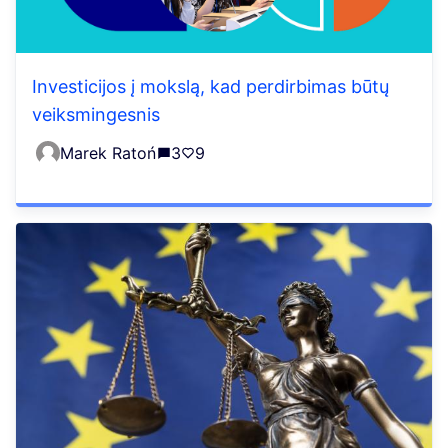
Investicijos į mokslą, kad perdirbimas būtų
veiksmingesnis
Marek Ratoń
3
9