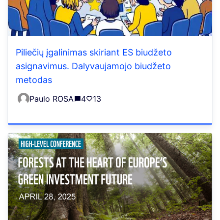
Piliečių įgalinimas skiriant ES biudžeto
asignavimus. Dalyvaujamojo biudžeto
metodas
Paulo ROSA
4
13