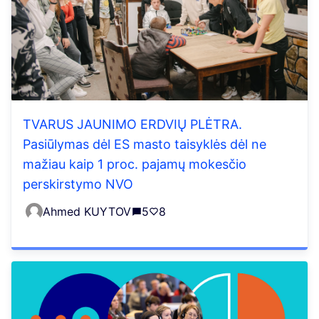
TVARUS JAUNIMO ERDVIŲ PLĖTRA.
Pasiūlymas dėl ES masto taisyklės dėl ne
mažiau kaip 1 proc. pajamų mokesčio
perskirstymo NVO
Ahmed KUYTOV
5
8