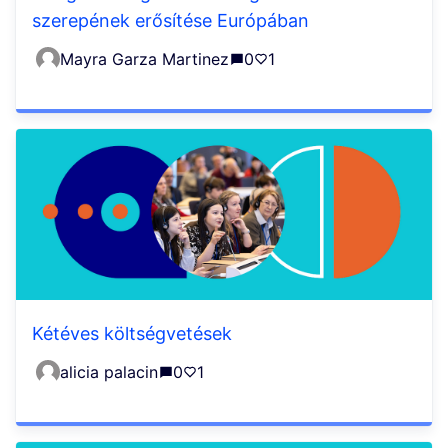
szerepének erősítése Európában
Mayra Garza Martinez
0
1
Kétéves költségvetések
alicia palacin
0
1