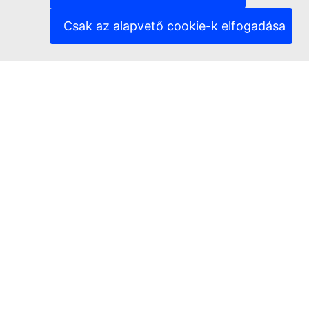
(Külső hivatkozás)
Adatvédelem
(Külső hivatkozás)
Jogi nyilatkozat
Csak az alapvető cookie-k elfogadása
Hozzáférhetőség