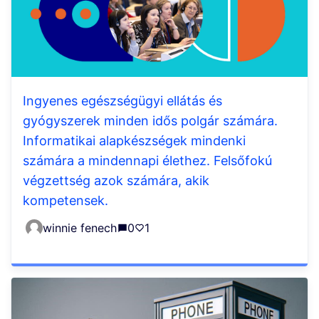
Ingyenes egészségügyi ellátás és
gyógyszerek minden idős polgár számára.
Informatikai alapkészségek mindenki
számára a mindennapi élethez. Felsőfokú
végzettség azok számára, akik
kompetensek.
winnie fenech
0
1