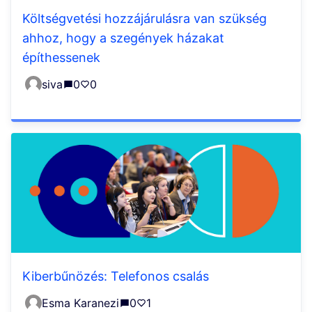
Költségvetési hozzájárulásra van szükség
ahhoz, hogy a szegények házakat
építhessenek
siva
0
0
Kiberbűnözés: Telefonos csalás
Esma Karanezi
0
1