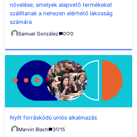
növelése, amelyek alapvető termékeket
szállítanak a nehezen elérhető lakosság
számára
Samuel González
0
0
Nyílt forráskódú uniós alkalmazás
Marvin Blach
3
15