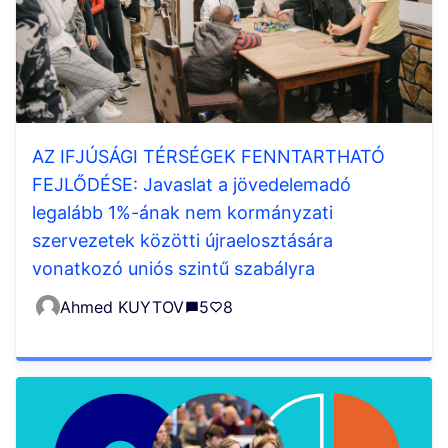
AZ IFJÚSÁGI TÉRSÉGEK FENNTARTHATÓ
FEJLŐDÉSE: Javaslat a jövedelemadó
legalább 1%-ának nem kormányzati
szervezetek közötti újraelosztására
vonatkozó uniós szintű szabályra
Ahmed KUYTOV
5
8