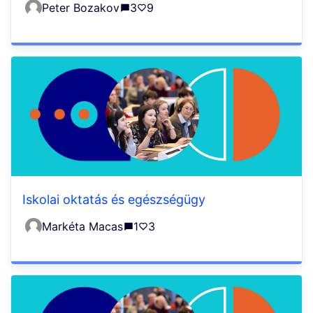
Peter Bozakov
3
9
Iskolai oktatás és egészségügy
Markéta Macas
1
3