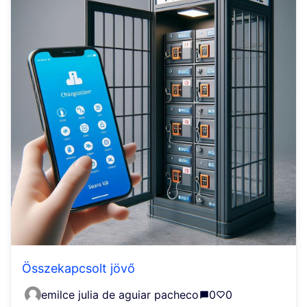
Összekapcsolt jövő
emilce julia de aguiar pacheco
0
0