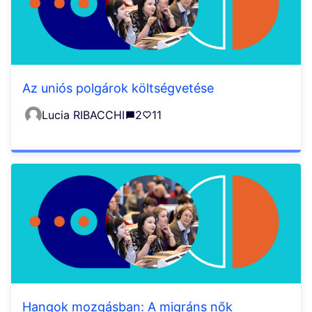
Az uniós polgárok költségvetése
Lucia RIBACCHI
2
11
Hangok mozgásban: A migráns nők