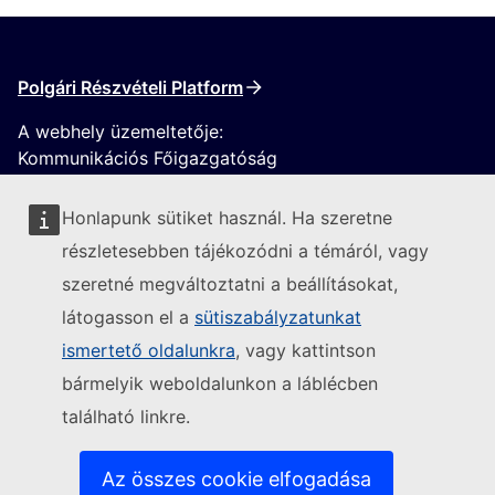
Polgári Részvételi Platform
A webhely üzemeltetője:
Kommunikációs Főigazgatóság
Honlapunk sütiket használ. Ha szeretne
részletesebben tájékozódni a témáról, vagy
szeretné megváltoztatni a beállításokat,
látogasson el a
sütiszabályzatunkat
Kövesse az Európai Bizottságot
ismertető oldalunkra
, vagy kattintson
bármelyik weboldalunkon a láblécben
(Külső hivatkozás)
Kapcsolatfelvétel
található linkre.
(Külső hivatkozás)
Informatikai sebezhetőség bejelentése
(Külső hivatkozás)
Nyelvek a weboldalainkon
(Külső hivatkozás)
Cookie-k
Az összes cookie elfogadása