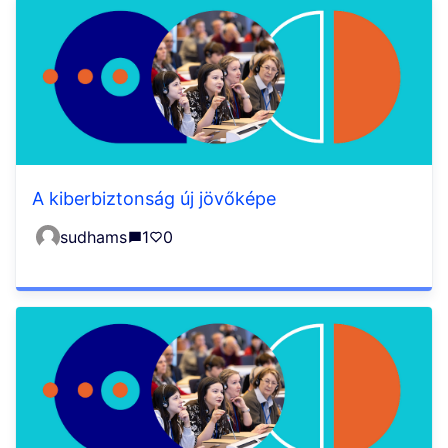
A kiberbiztonság új jövőképe
sudhams
1
0