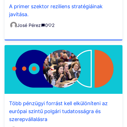
A primer szektor reziliens stratégiáinak
javítása.
José Pérez
0
2
Több pénzügyi forrást kell elkülöníteni az
európai szintű polgári tudatosságra és
szerepvállalásra