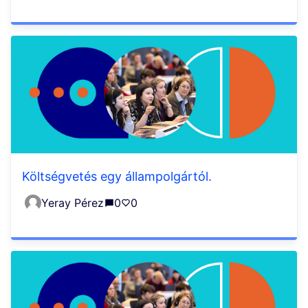
Költségvetés egy állampolgártól.
Yeray Pérez
0
0