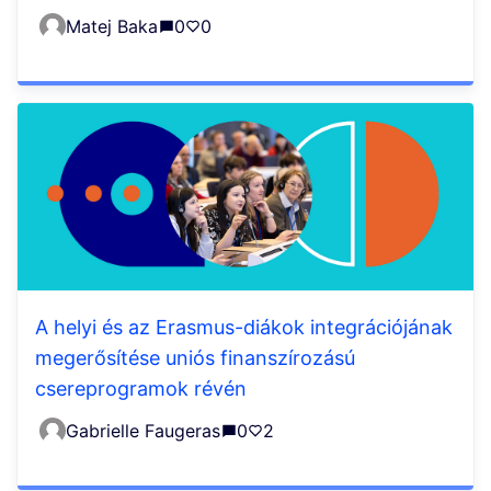
Matej Baka
0
0
A helyi és az Erasmus-diákok integrációjának
megerősítése uniós finanszírozású
csereprogramok révén
Gabrielle Faugeras
0
2