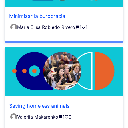
Minimizar la burocracia
Maria Elisa Robledo Rivero
1
1
Saving homeless animals
Valeriia Makarenko
1
0