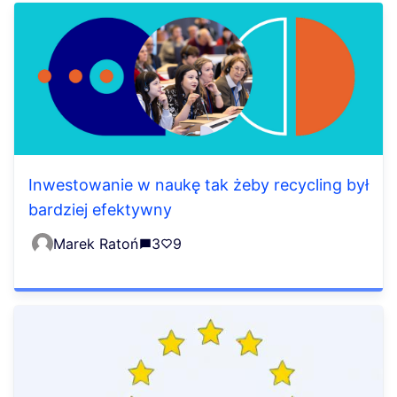
Inwestowanie w naukę tak żeby recycling był
bardziej efektywny
Marek Ratoń
3
9