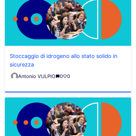
Stoccaggio di idrogeno allo stato solido in
sicurezza
Antonio VULPIO
0
0