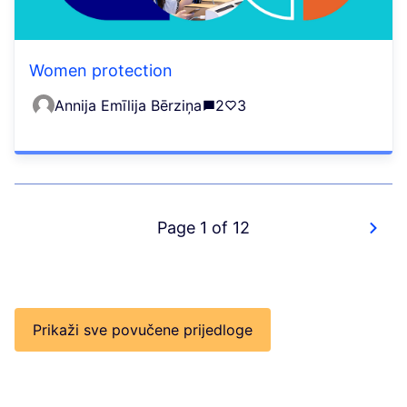
Women protection
Annija Emīlija Bērziņa
2
3
Page 1 of 12
Prikaži sve povučene prijedloge