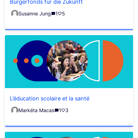
Bürgerfonds für die Zukunft
Susanne Jung
1
5
L’éducation scolaire et la santé
Markéta Macas
1
3