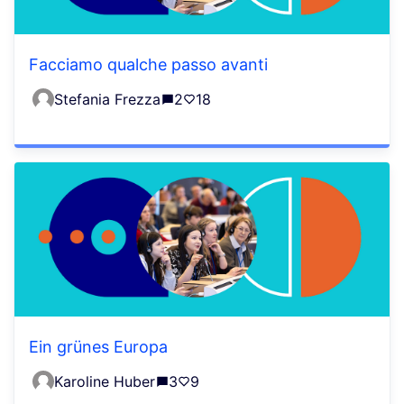
Facciamo qualche passo avanti
Stefania Frezza
2
18
Ein grünes Europa
Karoline Huber
3
9