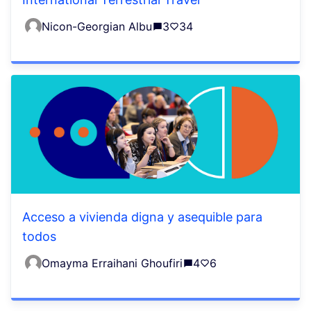
Nicon-Georgian Albu
3
34
Acceso a vivienda digna y asequible para
todos
Omayma Erraihani Ghoufiri
4
6