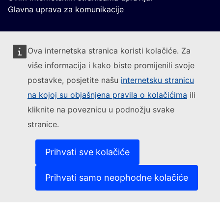
Glavna uprava za komunikacije
Ova internetska stranica koristi kolačiće. Za
više informacija i kako biste promijenili svoje
postavke, posjetite našu
internetsku stranicu
Pratite Europsku komisiju
na kojoj su objašnjena pravila o kolačićima
ili
kliknite na poveznicu u podnožju svake
(Vanjska poveznica)
Kontakt
stranice.
(Vanjska poveznica)
Prijavite ranjivost IT-a
(Vanjska povezni
Jezici na našim internetskim stranicama
(Vanjska poveznica)
Kolačići
Prihvati sve kolačiće
(Vanjska poveznica)
Politika zaštite privatnosti
(Vanjska poveznica)
Pravna obavijest
Prihvati samo neophodne kolačiće
Dostupnost