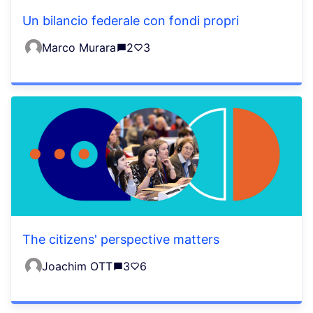
Un bilancio federale con fondi propri
Marco Murara
2
3
The citizens' perspective matters
Joachim OTT
3
6