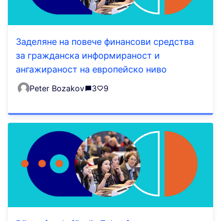
Заделяне на повече финансови средства
за гражданска информираност и
ангажираност на европейско ниво
Peter Bozakov
3
9