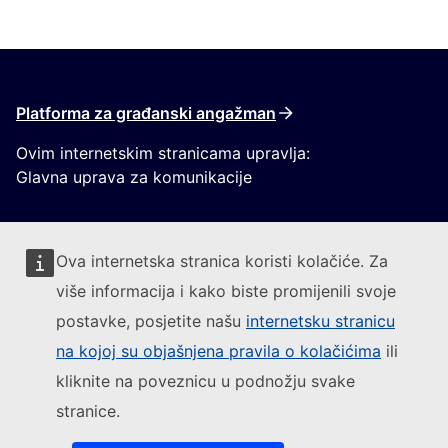
Platforma za građanski angažman
Ovim internetskim stranicama upravlja:
Glavna uprava za komunikacije
Ova internetska stranica koristi kolačiće. Za
više informacija i kako biste promijenili svoje
postavke, posjetite našu
internetsku stranicu
Pratite Europsku komisiju
na kojoj su objašnjena pravila o kolačićima
ili
kliknite na poveznicu u podnožju svake
(Vanjska poveznica)
Kontakt
stranice.
(Vanjska poveznica)
Prijavite ranjivost IT-a
(Vanjska povezni
Jezici na našim internetskim stranicama