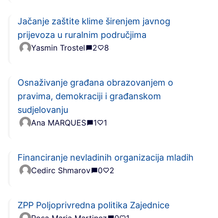
Jačanje zaštite klime širenjem javnog
prijevoza u ruralnim područjima
Yasmin Trostel
2
8
Osnaživanje građana obrazovanjem o
pravima, demokraciji i građanskom
sudjelovanju
Ana MARQUES
1
1
Financiranje nevladinih organizacija mladih
Cedirc Shmarov
0
2
ZPP Poljoprivredna politika Zajednice