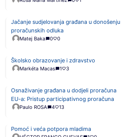
Rosa Maria Martinez
0
1
Jačanje sudjelovanja građana u donošenju
proračunskih odluka
Matej Baka
0
0
Školsko obrazovanje i zdravstvo
Markéta Macas
1
3
Osnaživanje građana u dodjeli proračuna
EU-a: Pristup participativnog proračuna
Paulo ROSA
4
13
Pomoć i veća potpora mladima