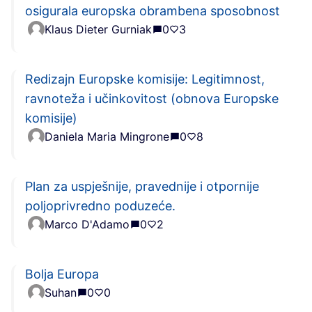
osigurala europska obrambena sposobnost
Klaus Dieter Gurniak
0
3
Redizajn Europske komisije: Legitimnost,
ravnoteža i učinkovitost (obnova Europske
komisije)
Daniela Maria Mingrone
0
8
Plan za uspješnije, pravednije i otpornije
poljoprivredno poduzeće.
Marco D'Adamo
0
2
Bolja Europa
Suhan
0
0