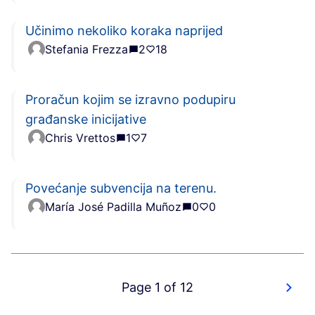
Učinimo nekoliko koraka naprijed
Stefania Frezza
2
18
Proračun kojim se izravno podupiru
građanske inicijative
Chris Vrettos
1
7
Povećanje subvencija na terenu.
María José Padilla Muñoz
0
0
Page 1 of 12