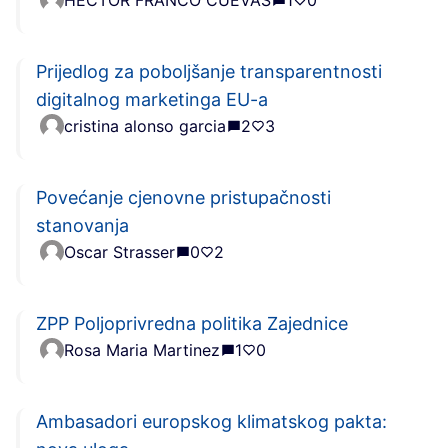
HÉCTOR FRANCO CUEVAS
1
0
Prijedlog za poboljšanje transparentnosti
digitalnog marketinga EU-a
cristina alonso garcia
2
3
Povećanje cjenovne pristupačnosti
stanovanja
Oscar Strasser
0
2
ZPP Poljoprivredna politika Zajednice
Rosa Maria Martinez
1
0
Ambasadori europskog klimatskog pakta: