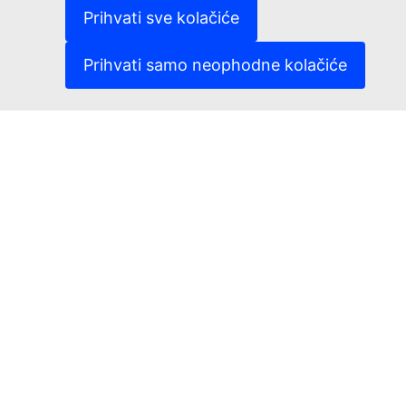
(Vanjska poveznica)
Kolačići
Prihvati sve kolačiće
(Vanjska poveznica)
Politika zaštite privatnosti
(Vanjska poveznica)
Pravna obavijest
Prihvati samo neophodne kolačiće
Dostupnost