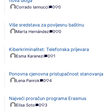
nova uloga
Corrado Iannucci
0
0
Više sredstava za povijesnu baštinu
Marta Hernández
0
0
Kiberkriminalitet: Telefonska prijevara
Esma Karanezi
0
1
Ponovna cjenovna pristupačnost stanovanja
Lena Panrok
0
4
Najveći proračun programa Erasmus
Elisa Soto
0
3