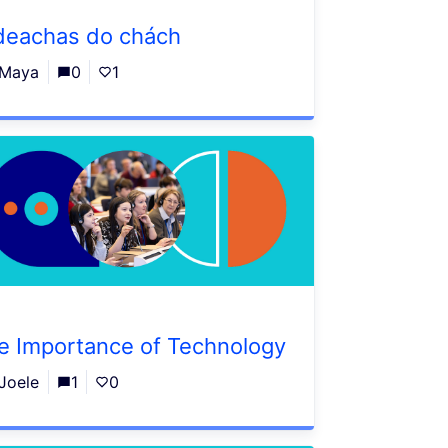
deachas do chách
Maya
0
1
e Importance of Technology
Joele
1
0