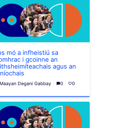
os mó a infheistiú sa
omhrac i gcoinne an
rithsheimíteachais agus an
iníochais
Maayan Degani Gabbay
0
0