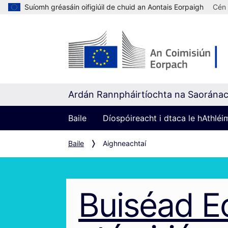
Suíomh gréasáin oifigiúil de chuid an Aontais Eorpaigh
Cén 
Ardán Rannpháirtíochta na Saorána
Baile
Díospóireacht i dtaca le hAthlé
Baile
Aighneachtaí
Buiséad E