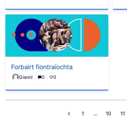
Forbairt fiontraíochta
Gianni
0
0
1
…
10
11