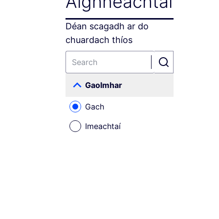
Aighneachtaí
Déan scagadh ar do
chuardach thíos
Gaolmhar
Gach
Imeachtaí