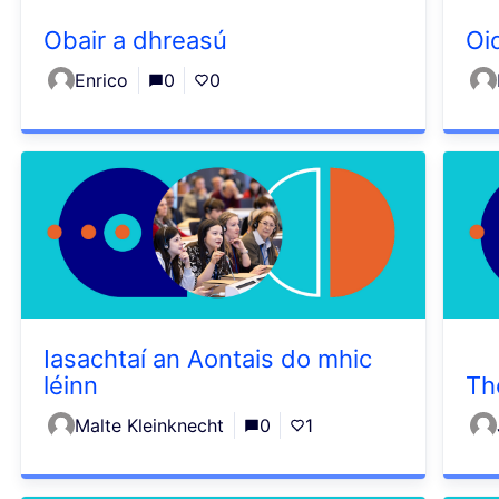
Obair a dhreasú
Oi
Enrico
0
0
Iasachtaí an Aontais do mhic
léinn
Th
Malte Kleinknecht
0
1