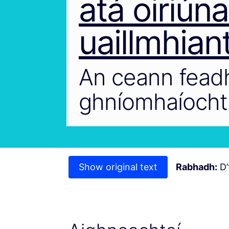
atá oiriún
uaillmhian
An ceann feadh
ghníomhaíocht
Show original text
Rabhadh:
D’