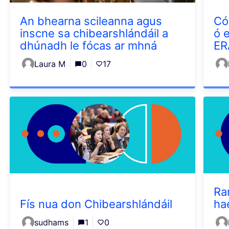
An bhearna scileanna agus
Có
inscne sa chibearshlándáil a
ó 
dhúnadh le fócas ar mhná
E
Laura M
0
17
Ra
Fís nua don Chibearshlándáil
ha
sudhams
1
0