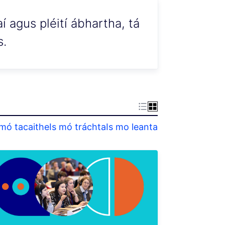
í agus pléití ábhartha, tá
s.
 mó tacaithe
Is mó tráchta
Is mo leanta