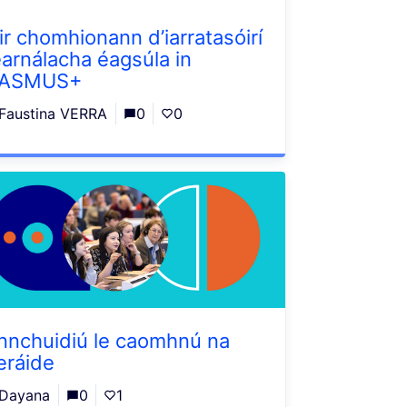
ir chomhionann d’iarratasóirí
earnálacha éagsúla in
RASMUS+
Faustina VERRA
0
0
nnchuidiú le caomhnú na
eráide
Dayana
0
1