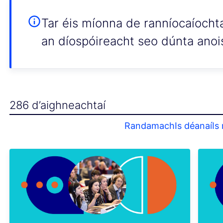
Tar éis míonna de ranníocaíochta
an díospóireacht seo dúnta anoi
286 d’aighneachtaí
Randamach
Is déanaí
Is