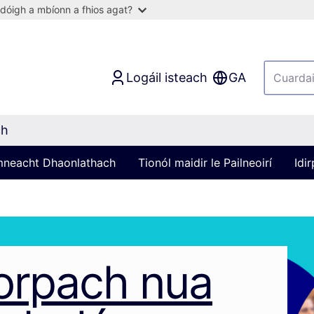
dóigh a mbíonn a fhios agat?
Logáil isteach
GA
ch
imneacht Dhaonlathach
Tionól maidir le Pailneoirí
Idi
orpach nua