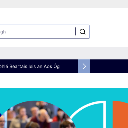
rphlé Beartais leis an Aos Óg