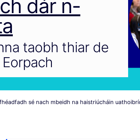
ach dár n-
ta
na taobh thiar de
 Eorpach
fhéadfadh sé nach mbeidh na haistriúcháin uathoibrí