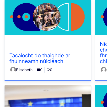
Ní
ch
Tacaíocht do thaighde ar
fh
fhuinneamh núicléach
ch
Elisabeth
0
0