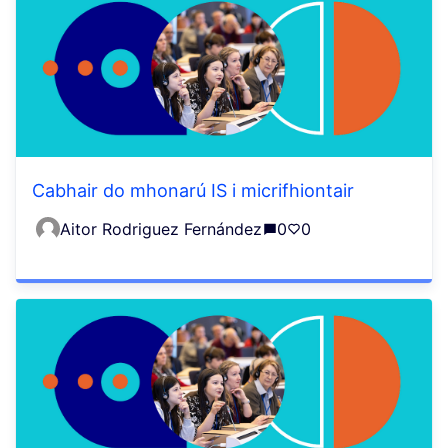
Cabhair do mhonarú IS i micrifhiontair
Aitor Rodriguez Fernández
0
0