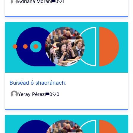
Adriana Morán
0
1
Buiséad ó shaoránach.
Yeray Pérez
0
0