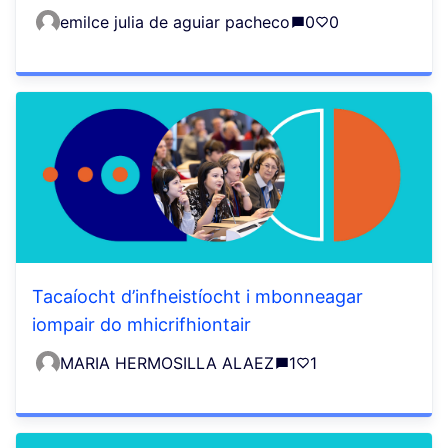
emilce julia de aguiar pacheco
0
0
Tacaíocht d’infheistíocht i mbonneagar
iompair do mhicrifhiontair
MARIA HERMOSILLA ALAEZ
1
1