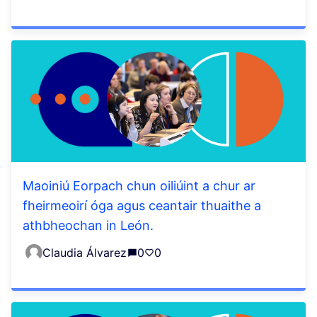
Maoiniú Eorpach chun oiliúint a chur ar
fheirmeoirí óga agus ceantair thuaithe a
athbheochan in León.
Claudia Álvarez
0
0