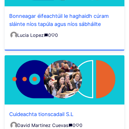
Bonneagar éifeachtúil le haghaidh cúram
sláinte níos tapúla agus níos sábháilte
Lucia Lopez
0
0
Cuideachta tionscadail S.L
David Martinez Cuevas
0
0