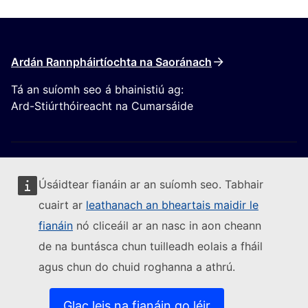
Ardán Rannpháirtíochta na Saoránach
Tá an suíomh seo á bhainistiú ag:
Ard-Stiúrthóireacht na Cumarsáide
Úsáidtear fianáin ar an suíomh seo. Tabhair
cuairt ar
leathanach an bheartais maidir le
Lean an Coimisiún Eorpach
fianáin
nó cliceáil ar an nasc in aon cheann
de na buntásca chun tuilleadh eolais a fháil
(External link)
Sonraí teagmhála
agus chun do chuid roghanna a athrú.
(External link)
Leochaileacht TF a thuairisciú
(External link)
Teangacha ar ár suíomhanna gréasáin
(External link)
Fianáin
Glac leis na fianáin go léir