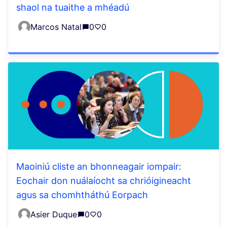
shaol na tuaithe a mhéadú
Marcos Natal
0
0
Maoiniú cliste an bhonneagair iompair:
Eochair don nuálaíocht sa chrióigineacht
agus sa chomhtháthú Eorpach
Asier Duque
0
0