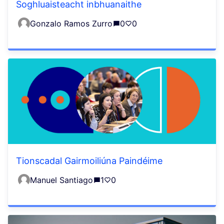
Soghluaisteacht inbhuanaithe
Gonzalo Ramos Zurro
0
0
Tionscadal Gairmoiliúna Paindéime
Manuel Santiago
1
0