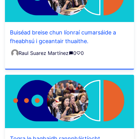
Buiséad breise chun líonraí cumarsáide a
fheabhsú i gceantair thuaithe.
Raul Suarez Martínez
0
0
Togra le haghaidh rannpháirtíocht