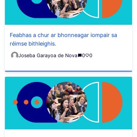
Feabhas a chur ar bhonneagar iompair sa
réimse bithleighis.
Joseba Garayoa de Nova
0
0