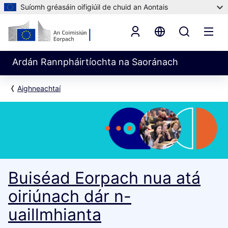
Suíomh gréasáin oifigiúil de chuid an Aontais
Ardán Rannpháirtíochta na Saoránach
Aighneachtaí
Buiséad Eorpach nua atá
oiriúnach dár n-
uaillmhianta