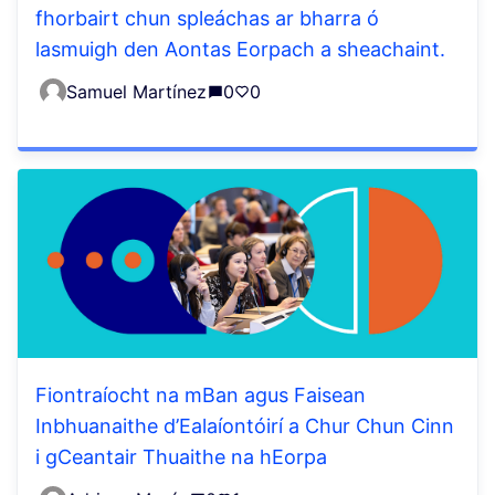
fhorbairt chun spleáchas ar bharra ó
lasmuigh den Aontas Eorpach a sheachaint.
Samuel Martínez
0
0
Fiontraíocht na mBan agus Faisean
Inbhuanaithe d’Ealaíontóirí a Chur Chun Cinn
i gCeantair Thuaithe na hEorpa