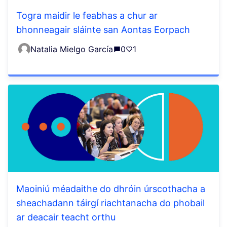
Togra maidir le feabhas a chur ar
bhonneagair sláinte san Aontas Eorpach
Natalia Mielgo García
0
1
Maoiniú méadaithe do dhróin úrscothacha a
sheachadann táirgí riachtanacha do phobail
ar deacair teacht orthu