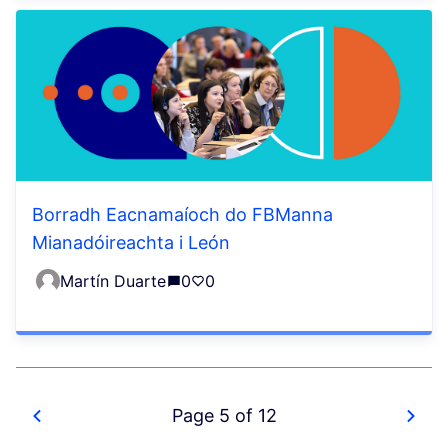
Borradh Eacnamaíoch do FBManna
Mianadóireachta i León
Martín Duarte
0
0
Page 5 of 12