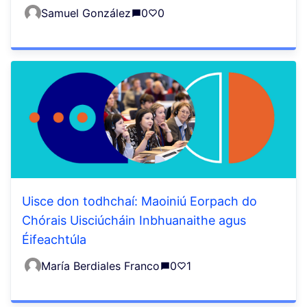
Samuel González
0
0
Uisce don todhchaí: Maoiniú Eorpach do
Chórais Uisciúcháin Inbhuanaithe agus
Éifeachtúla
María Berdiales Franco
0
1