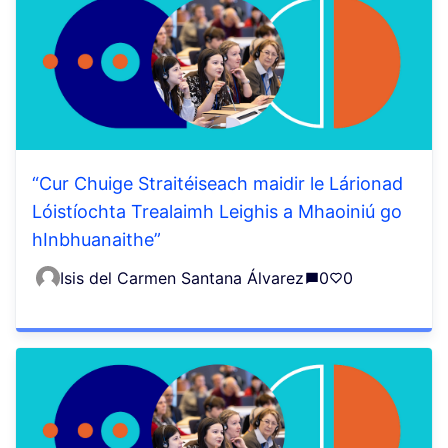
“Cur Chuige Straitéiseach maidir le Lárionad
Lóistíochta Trealaimh Leighis a Mhaoiniú go
hInbhuanaithe”
Isis del Carmen Santana Álvarez
0
0