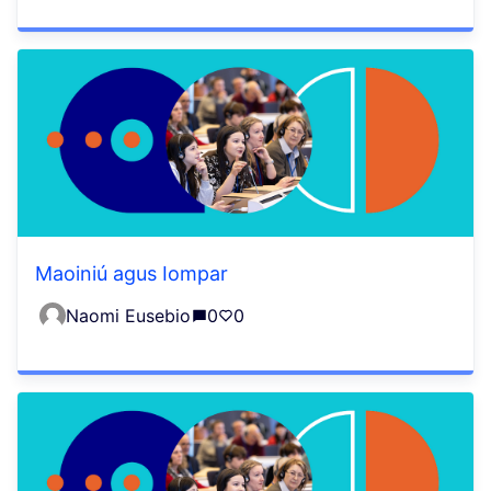
Maoiniú agus Iompar
Naomi Eusebio
0
0