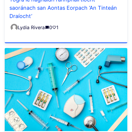
saoránach san Aontas Eorpach ‘An Tinteán
Draíocht’
Lydia Rivera
0
1