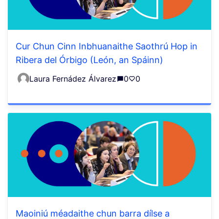
Cur Chun Cinn Inbhuanaithe Saothrú Hop in
Ribera del Órbigo (León, an Spáinn)
Laura Fernádez Álvarez
0
0
Maoiniú méadaithe chun barra dílse a