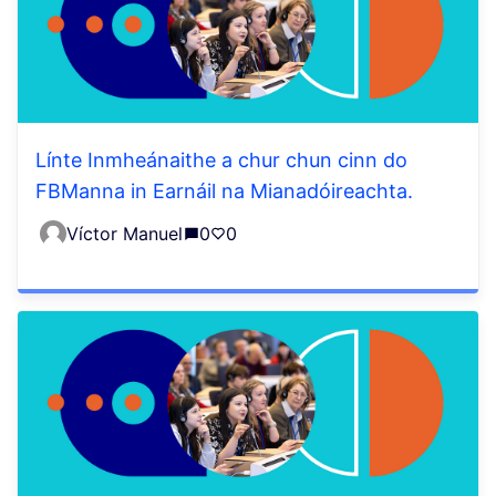
Línte Inmheánaithe a chur chun cinn do
FBManna in Earnáil na Mianadóireachta.
Víctor Manuel
0
0