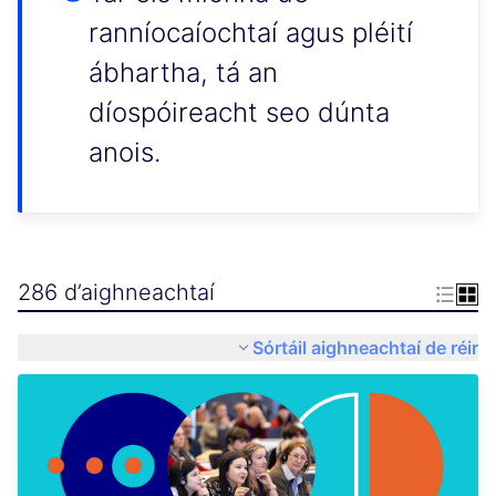
ranníocaíochtaí agus pléití
ábhartha, tá an
díospóireacht seo dúnta
anois.
286 d’aighneachtaí
Sórtáil aighneachtaí de réir