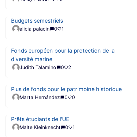
Budgets semestriels
alicia palacin
0
1
Fonds européen pour la protection de la
diversité marine
Judith Talamino
0
2
Plus de fonds pour le patrimoine historique
Marta Hernández
0
0
Prêts étudiants de l'UE
Malte Kleinknecht
0
1