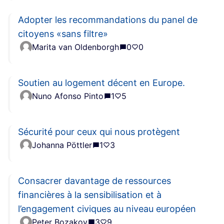
Adopter les recommandations du panel de
citoyens «sans filtre»
Marita van Oldenborgh
0
0
Soutien au logement décent en Europe.
Nuno Afonso Pinto
1
5
Sécurité pour ceux qui nous protègent
Johanna Pöttler
1
3
Consacrer davantage de ressources
financières à la sensibilisation et à
l’engagement civiques au niveau européen
Peter Bozakov
3
9