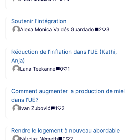
Soutenir l'intégration
Alexa Monica Valdés Guardado
2
3
Réduction de l'inflation dans l'UE (Kathi,
Anja)
Lana Teekanne
0
1
Comment augmenter la production de miel
dans l'UE?
Ivan Zubović
1
2
Rendre le logement à nouveau abordable
Nárcisz Németh
0
2