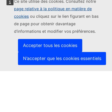
Ce site utilise des cookies. Consultez notre
page relative à la politique en matière de
Suivre la Commission européenne
cookies
ou cliquez sur le lien figurant en bas
de page pour obtenir davantage
(Lien externe)
Nous contacter
d’informations et modifier vos préférences.
(Lien externe)
Signaler une vulnérabilité informatique
(Lien externe)
Les langues sur nos sites web
(Lien externe)
Cookies
Accepter tous les cookies
(Lien externe)
Protection de la vie privée
(Lien externe)
Avis juridique
N’accepter que les cookies essentiels
Accessibilité