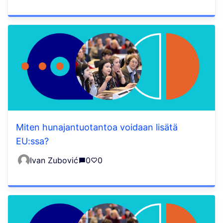
Miten hunajantuotantoa voidaan lisätä
EU:ssa?
Ivan Zubović
0
0