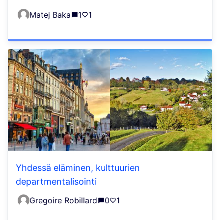
Matej Baka
1
1
Yhdessä eläminen, kulttuurien
departmentalisointi
Gregoire Robillard
0
1