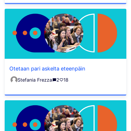
Otetaan pari askelta eteenpäin
Stefania Frezza
2
18