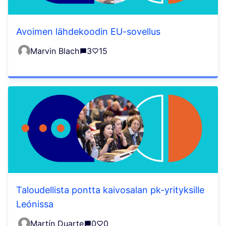
Avoimen lähdekoodin EU-sovellus
Marvin Blach
3
15
Taloudellista pontta kaivosalan pk-yrityksille
Leónissa
Martín Duarte
0
0