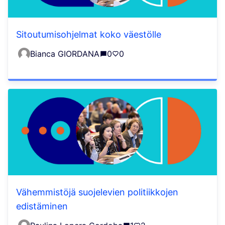
Sitoutumisohjelmat koko väestölle
Bianca GIORDANA
0
0
Vähemmistöjä suojelevien politiikkojen
edistäminen