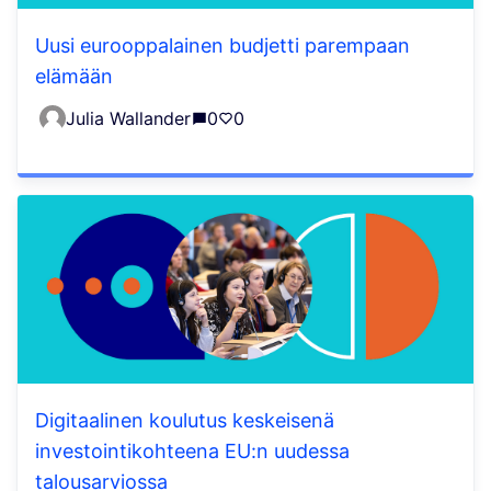
Uusi eurooppalainen budjetti parempaan
elämään
Julia Wallander
0
0
Digitaalinen koulutus keskeisenä
investointikohteena EU:n uudessa
talousarviossa