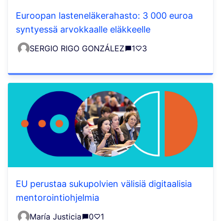
Euroopan lasteneläkerahasto: 3 000 euroa
syntyessä arvokkaalle eläkkeelle
SERGIO RIGO GONZÁLEZ
1
3
EU perustaa sukupolvien välisiä digitaalisia
mentorointiohjelmia
María Justicia
0
1