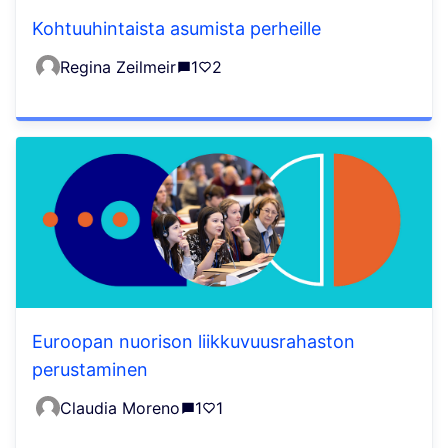
Kohtuuhintaista asumista perheille
Regina Zeilmeir
1
2
Euroopan nuorison liikkuvuusrahaston
perustaminen
Claudia Moreno
1
1