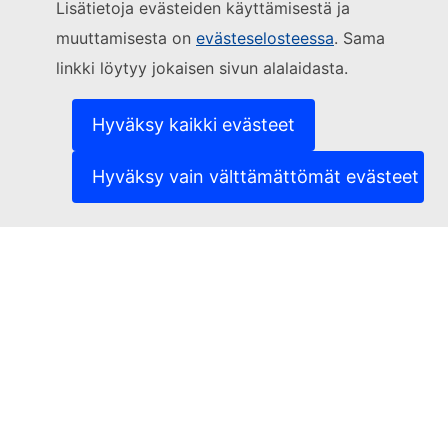
Seuraa Euroopan komissiota
Lisätietoja evästeiden käyttämisestä ja
muuttamisesta on
evästeselosteessa
. Sama
(Ulkoinen linkki)
Yhteydenotot
linkki löytyy jokaisen sivun alalaidasta.
(Ulkoinen linkki)
Ilmoita IT-haavoittuvuudesta
(Ulkoinen linkki)
Sivustojen kielivalikoima
(Ulkoinen linkki)
Evästeet
Hyväksy kaikki evästeet
(Ulkoinen linkki)
Tietosuojaperiaatteet
(Ulkoinen linkki)
Oikeudellinen huomautus
Hyväksy vain välttämättömät evästeet
Saavutettavuus