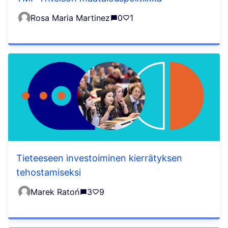
Rosa Maria Martinez
0
1
Tieteeseen investoiminen kierrätyksen
tehostamiseksi
Marek Ratoń
3
9