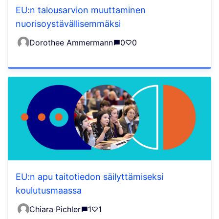
EU:n talousarvion muuttaminen
nuorisoystävällisemmäksi
Dorothee Ammermann
0
0
EU:n apu taitotiedon säilyttämiseksi
koulutusmaassa
Chiara Pichler
1
1