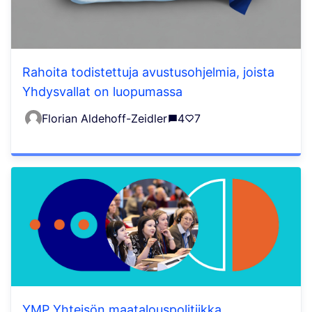
Rahoita todistettuja avustusohjelmia, joista
Yhdysvallat on luopumassa
Florian Aldehoff-Zeidler
4
7
YMP Yhteisön maatalouspolitiikka