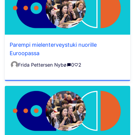
Parempi mielenterveystuki nuorille
Euroopassa
Frida Pettersen Nybø
0
2