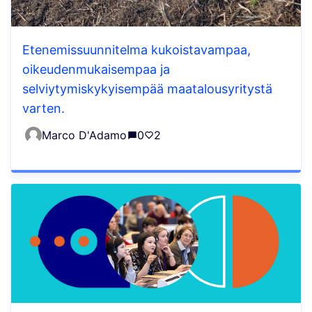
Etenemissuunnitelma kukoistavampaa,
oikeudenmukaisempaa ja
selviytymiskykyisempää maatalousyritystä
varten.
Marco D'Adamo
0
2