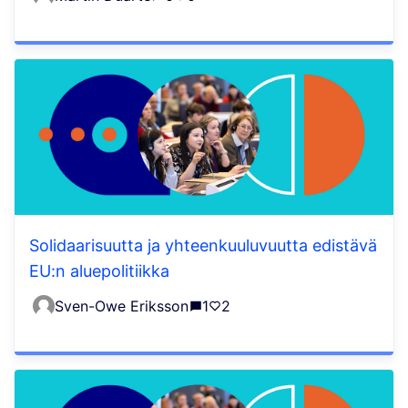
Solidaarisuutta ja yhteenkuuluvuutta edistävä
EU:n aluepolitiikka
Sven-Owe Eriksson
1
2