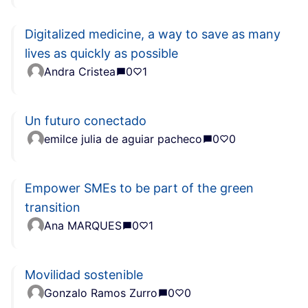
Digitalized medicine, a way to save as many
lives as quickly as possible
Andra Cristea
0
1
Un futuro conectado
emilce julia de aguiar pacheco
0
0
Empower SMEs to be part of the green
transition
Ana MARQUES
0
1
Movilidad sostenible
Gonzalo Ramos Zurro
0
0