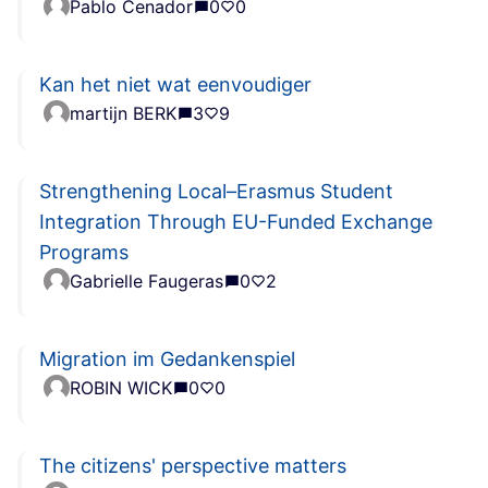
Pablo Cenador
0
0
Kan het niet wat eenvoudiger
martijn BERK
3
9
Strengthening Local–Erasmus Student
Integration Through EU-Funded Exchange
Programs
Gabrielle Faugeras
0
2
Migration im Gedankenspiel
ROBIN WICK
0
0
The citizens' perspective matters