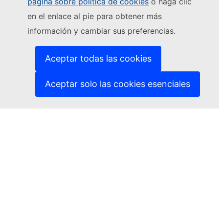
Seguir a la Comisión Europea
página sobre política de cookies
o haga clic
en el enlace al pie para obtener más
(Enlace externo)
Contacto
información y cambiar sus preferencias.
(Enlace externo)
Notificar una vulnerabilidad informática
(Enlace externo)
Idiomas en nuestros sitios web
(Enlace externo)
Cookies
Aceptar todas las cookies
(Enlace externo)
Política de privacidad
(Enlace externo)
Aviso jurídico
Aceptar solo las cookies esenciales
Accesibilidad