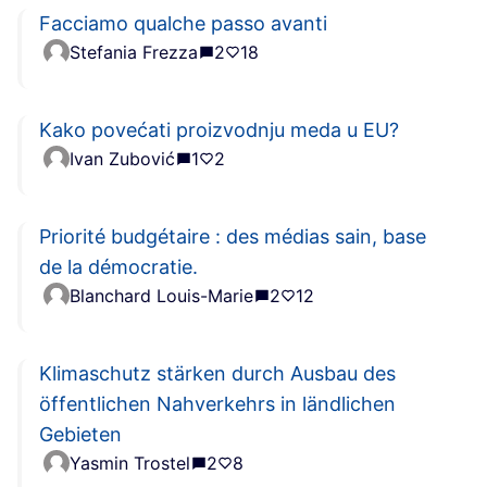
Facciamo qualche passo avanti
Stefania Frezza
2
18
Kako povećati proizvodnju meda u EU?
Ivan Zubović
1
2
Priorité budgétaire : des médias sain, base
de la démocratie.
Blanchard Louis-Marie
2
12
Klimaschutz stärken durch Ausbau des
öffentlichen Nahverkehrs in ländlichen
Gebieten
Yasmin Trostel
2
8