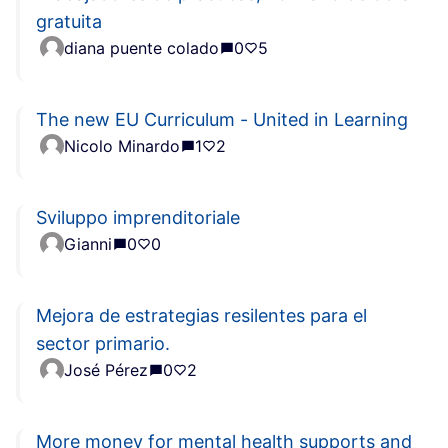
gratuita
diana puente colado
0
5
The new EU Curriculum - United in Learning
Nicolo Minardo
1
2
Sviluppo imprenditoriale
Gianni
0
0
Mejora de estrategias resilentes para el
sector primario.
José Pérez
0
2
More money for mental health supports and