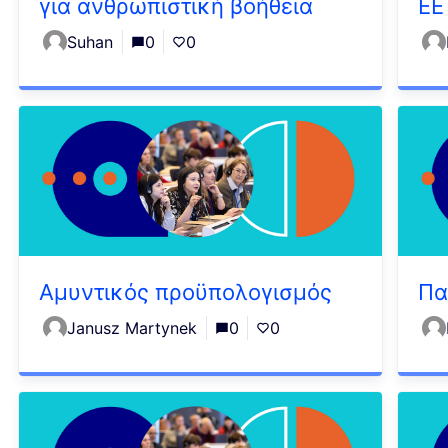
για ανθρωπιστική βοήθεια
ΕΕ
Suhan
0
0
Αμυντικός προϋπολογισμός
Πα
Janusz Martynek
0
0