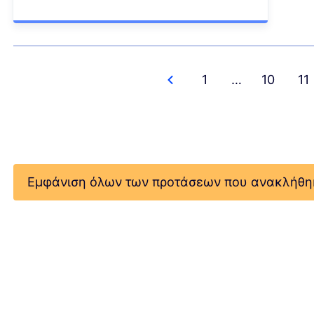
1
…
10
11
Εμφάνιση όλων των προτάσεων που ανακλήθ