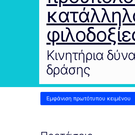
κατάλληλο
φιλοδοξίε
Κινητήρια δύν
δράσης
Εμφάνιση πρωτότυπου κειμένου