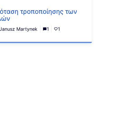
όταση τροποποίησης των
λών
Janusz Martynek
1
1