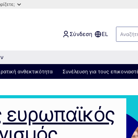
ρίζετε;
Σύνδεση
EL
ών
κρατική ανθεκτικότητα
Συνέλευση για τους επικονιαστ
ς ευρωπαϊκός
γισμός,