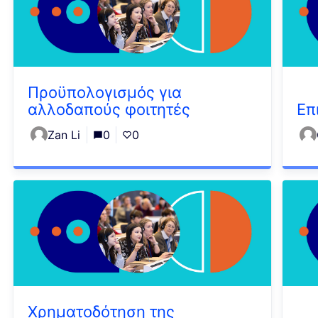
Προϋπολογισμός για
αλλοδαπούς φοιτητές
Επ
Zan Li
0
0
Χρηματοδότηση της