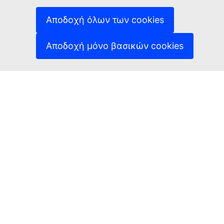
(Εξωτερική σύνδεση)
μας
(Εξωτερική σύνδεση)
Cookies
Αποδοχή όλων των cookies
(Εξωτερική σύνδεση)
Πολιτική απορρήτου
(Εξωτερική σύνδεση
Ανακοίνωση νομικού περιεχομένου
Αποδοχή μόνο βασικών cookies
Δυνατότητα πρόσβασης