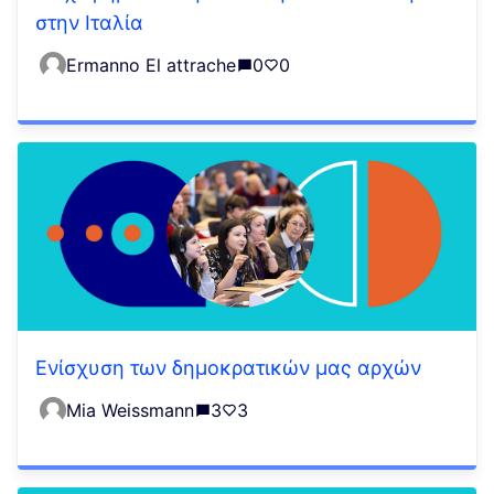
στην Ιταλία
Ermanno El attrache
0
0
Ενίσχυση των δημοκρατικών μας αρχών
Mia Weissmann
3
3