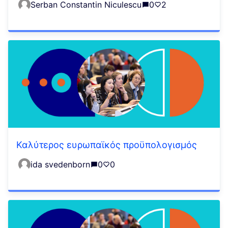
Serban Constantin Niculescu
0
2
Καλύτερος ευρωπαϊκός προϋπολογισμός
ida svedenborn
0
0