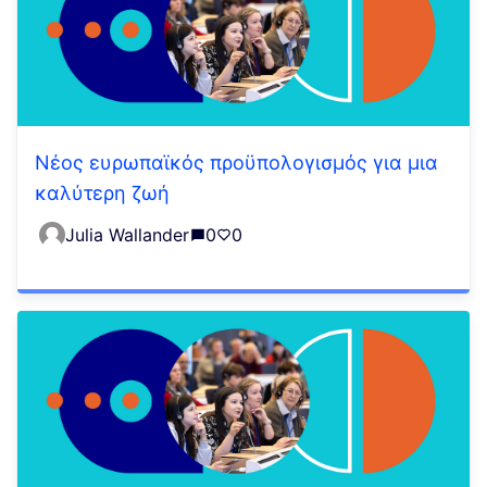
Νέος ευρωπαϊκός προϋπολογισμός για μια
καλύτερη ζωή
Julia Wallander
0
0