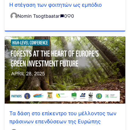
Η στέγαση των φοιτητών ως εμπόδιο
Nomin Tsogtbaatar
0
0
Τα δάση στο επίκεντρο του μέλλοντος των
πράσινων επενδύσεων της Ευρώπης