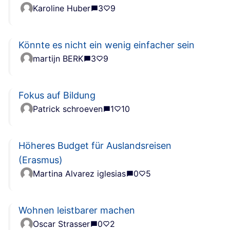
Karoline Huber
3
9
Könnte es nicht ein wenig einfacher sein
martijn BERK
3
9
Fokus auf Bildung
Patrick schroeven
1
10
Höheres Budget für Auslandsreisen
(Erasmus)
Martina Alvarez iglesias
0
5
Wohnen leistbarer machen
Oscar Strasser
0
2