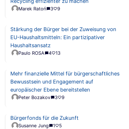
Recycling effizienter zu machen
Marek Ratoń
3
9
Stärkung der Bürger bei der Zuweisung von
EU-Haushaltsmitteln: Ein partizipativer
Haushaltsansatz
Paulo ROSA
4
13
Mehr finanzielle Mittel für bürgerschaftliches
Bewusstsein und Engagement auf
europäischer Ebene bereitstellen
Peter Bozakov
3
9
Bürgerfonds für die Zukunft
Susanne Jung
1
5