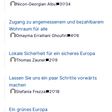
Nicon-Georgian Albu
3
34
Zugang zu angemessenem und bezahlbarem
Wohnraum für alle
Omayma Erraihani Ghoufiri
4
6
Lokale Sicherheit für ein sicheres Europa
Thomas Zauner
2
9
Lassen Sie uns ein paar Schritte vorwärts
machen
Stefania Frezza
2
18
Ein grünes Europa