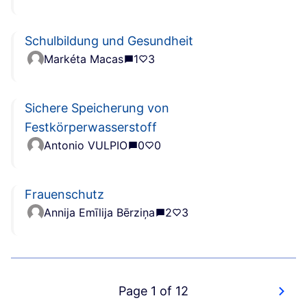
Schulbildung und Gesundheit
Markéta Macas
1
3
Sichere Speicherung von
Festkörperwasserstoff
Antonio VULPIO
0
0
Frauenschutz
Annija Emīlija Bērziņa
2
3
Page 1 of 12