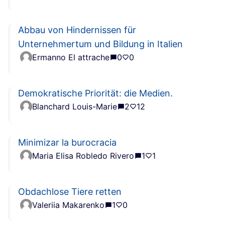
Abbau von Hindernissen für
Unternehmertum und Bildung in Italien
Ermanno El attrache
0
0
Demokratische Priorität: die Medien.
Blanchard Louis-Marie
2
12
Minimizar la burocracia
Maria Elisa Robledo Rivero
1
1
Obdachlose Tiere retten
Valeriia Makarenko
1
0