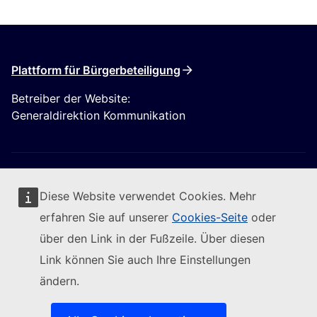
Plattform für Bürgerbeteiligung
Betreiber der Website:
Generaldirektion Kommunikation
Diese Website verwendet Cookies. Mehr
erfahren Sie auf unserer
Cookies-Seite
oder
Folgen Sie der Europäischen Kommission
über den Link in der Fußzeile. Über diesen
Link können Sie auch Ihre Einstellungen
(Externer Link)
Kontakt
ändern.
(Externer Link)
IT-Sicherheitslücke melden
(Externer Link)
Sprachen auf unseren Websites
(Externer Link)