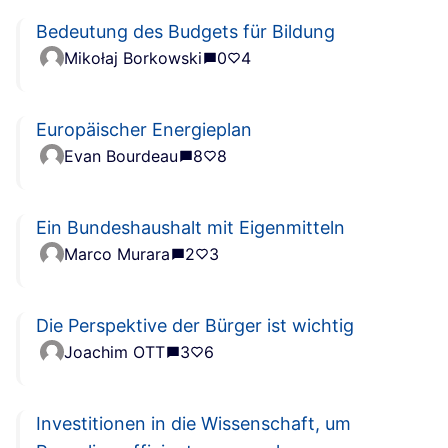
Bedeutung des Budgets für Bildung
Mikołaj Borkowski
0
4
Europäischer Energieplan
Evan Bourdeau
8
8
Ein Bundeshaushalt mit Eigenmitteln
Marco Murara
2
3
Die Perspektive der Bürger ist wichtig
Joachim OTT
3
6
Investitionen in die Wissenschaft, um