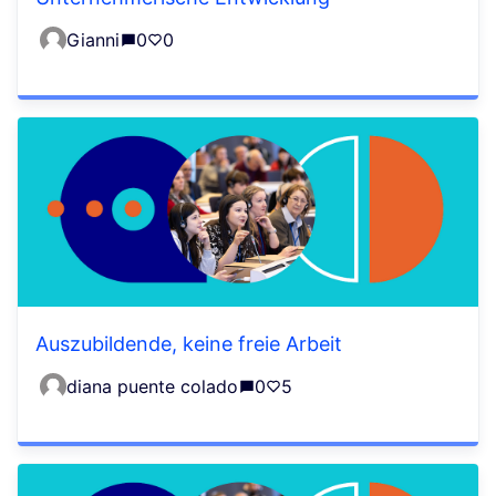
Gianni
0
0
Auszubildende, keine freie Arbeit
diana puente colado
0
5