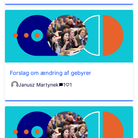
Forslag om ændring af gebyrer
Janusz Martynek
1
1