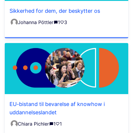
Sikkerhed for dem, der beskytter os
Johanna Pöttler
1
3
EU-bistand til bevarelse af knowhow i
uddannelseslandet
Chiara Pichler
1
1