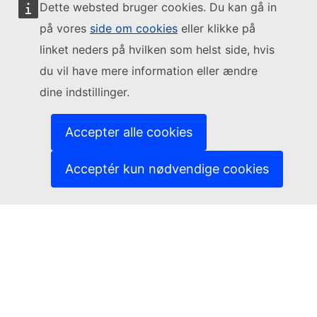
Dette websted bruger cookies. Du kan gå in
på vores
side om cookies
eller klikke på
Følg Europa-Kommissionen
linket neders på hvilken som helst side, hvis
du vil have mere information eller ændre
(Eksternt link)
Kontakt os
dine indstillinger.
(Eksternt link)
Indberet en IT-sårbarhed
(Eksternt link)
Sprog på vores websites
(Eksternt link)
Cookies
Accepter alle cookies
(Eksternt link)
Databeskyttelsespolitik
(Eksternt link)
Juridisk meddelelse
Acceptér kun nødvendige cookies
Tilgængelighed