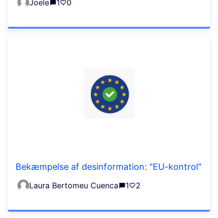
Joele
1
0
Bekæmpelse af desinformation: "EU-kontrol"
Laura Bertomeu Cuenca
1
2