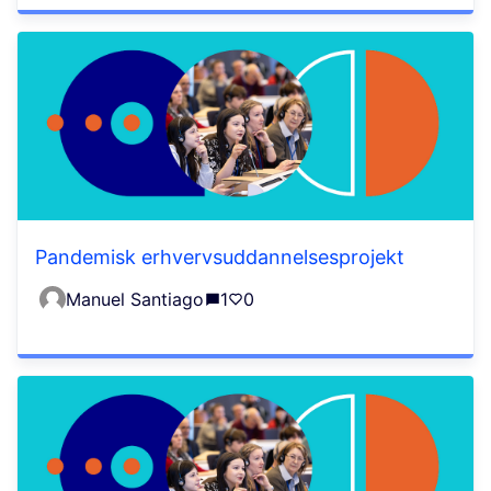
Pandemisk erhvervsuddannelsesprojekt
Manuel Santiago
1
0