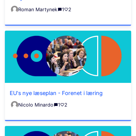
Roman Martynek
1
2
EU's nye læseplan - Forenet i læring
Nicolo Minardo
1
2