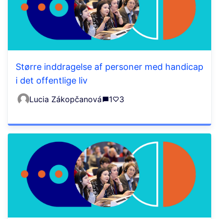
Større inddragelse af personer med handicap
i det offentlige liv
Lucia Zákopčanová
1
3