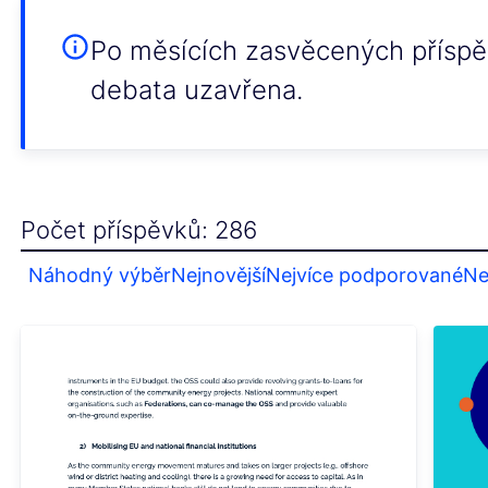
Po měsících zasvěcených příspěv
debata uzavřena.
Počet příspěvků: 286
Náhodný výběr
Nejnovější
Nejvíce podporované
Ne