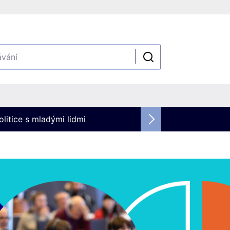
olitice s mladými lidmi