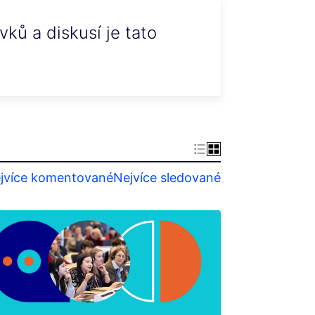
ků a diskusí je tato
jvíce komentované
Nejvíce sledované