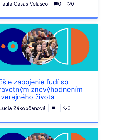
Paula Casas Velasco
0
0
čšie zapojenie ľudí so
ravotným znevýhodnením
 verejného života
Lucia Zákopčanová
1
3