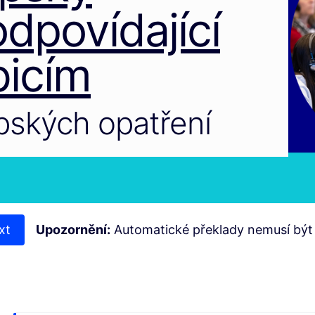
dpovídající
icím
opských opatření
xt
Upozornění:
Automatické překlady nemusí být