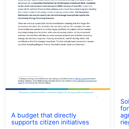
So
fo
A budget that directly
ag
supports citizen initiatives
ri