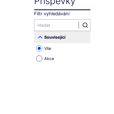
Příspěvky
Filtr vyhledáváni
Související
Vše
Akce