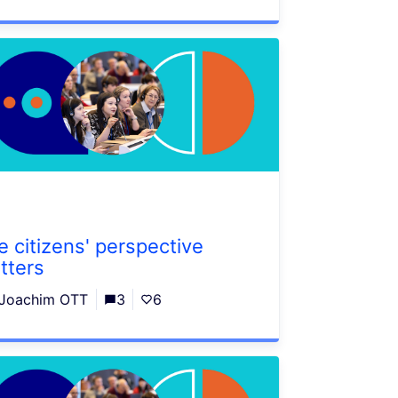
e citizens' perspective
tters
Joachim OTT
3
6