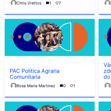
Chris Vrettos
1
7
Vä
PAC Politica Agraria
zd
Comunitaria
do
Rosa Maria Martinez
0
1