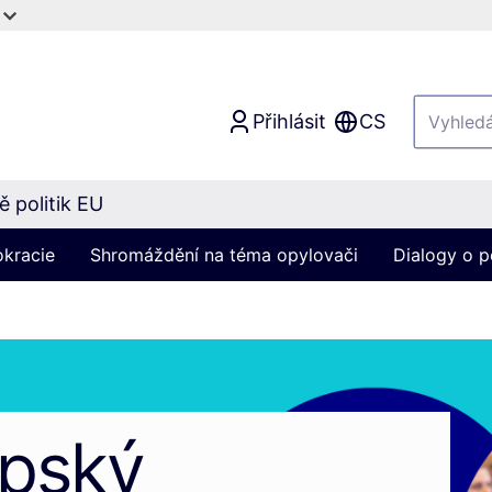
Přihlásit
CS
 politik EU
okracie
Shromáždění na téma opylovači
Dialogy o p
opský