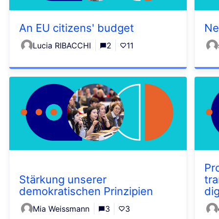
An EU citizens' budget
Ne
Lucia RIBACCHI
2
11
Pr
Stärkung unserer
tr
demokratischen Prinzipien
dig
Mia Weissmann
3
3