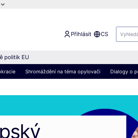
Přihlásit
CS
 politik EU
okracie
Shromáždění na téma opylovači
Dialogy o p
opský