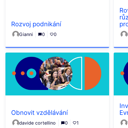
Ro
rů
Rozvoj podnikání
pr
Gianni
0
0
In
Obnovit vzdělávání
Ev
davide cortellino
0
1