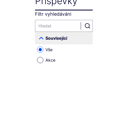
Příspěvky
Filtr vyhledáváni
Související
Vše
Akce