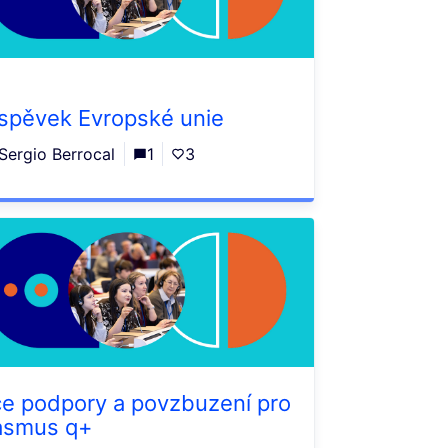
íspěvek Evropské unie
Sergio Berrocal
1
3
ce podpory a povzbuzení pro
asmus q+