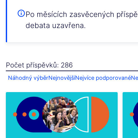
Po měsících zasvěcených příspěv
debata uzavřena.
Počet příspěvků: 286
Náhodný výběr
Nejnovější
Nejvíce podporované
Ne