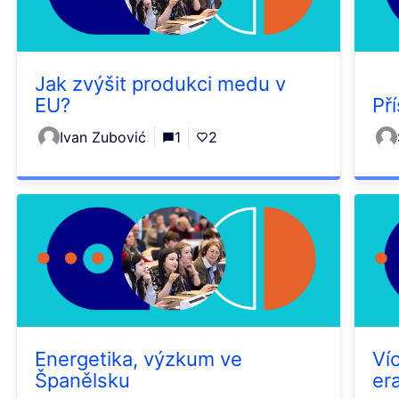
Jak zvýšit produkci medu v
EU?
Př
Ivan Zubović
1
2
Energetika, výzkum ve
Ví
Španělsku
er