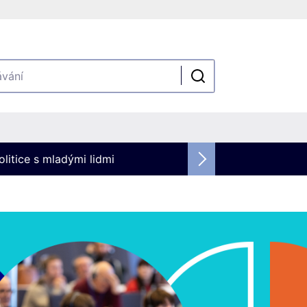
olitice s mladými lidmi