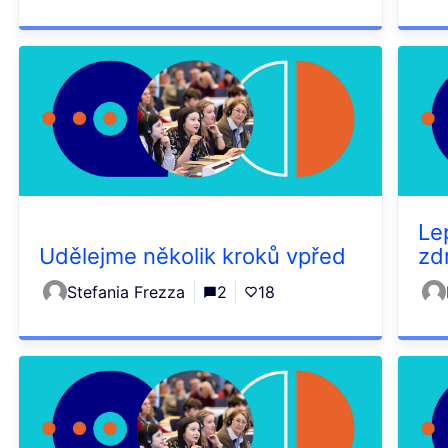
Le
Udělejme několik kroků vpřed
zd
Stefania Frezza
2
18