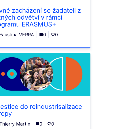
vné zacházení se žadateli z
zných odvětví v rámci
ogramu ERASMUS+
Faustina VERRA
0
0
vestice do reindustrisalizace
ropy
Thierry Martin
0
0