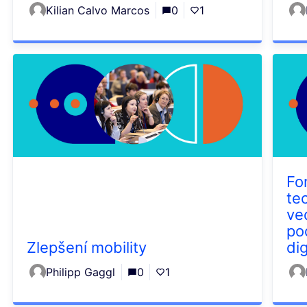
Kilian Calvo Marcos
0
1
Fo
te
ve
po
Zlepšení mobility
di
Philipp Gaggl
0
1