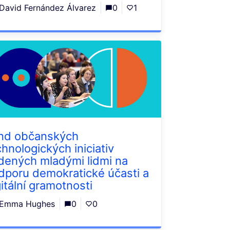
David Fernández Álvarez
0
1
nd občanských
chnologických iniciativ
dených mladými lidmi na
dporu demokratické účasti a
gitální gramotnosti
Emma Hughes
0
0