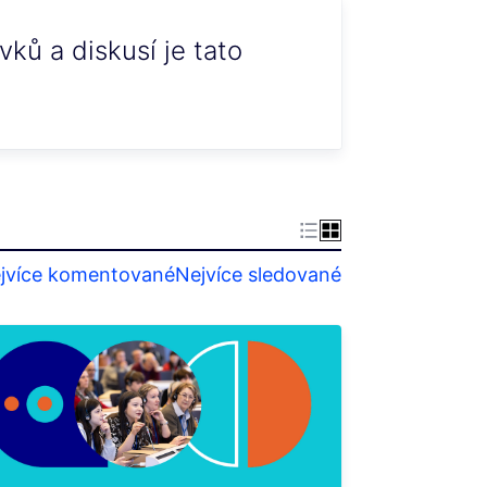
ků a diskusí je tato
jvíce komentované
Nejvíce sledované