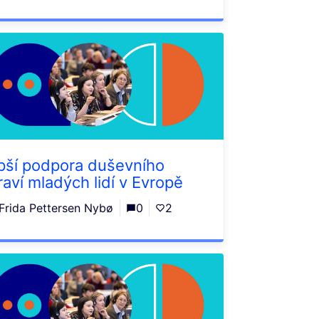
pší podpora duševního
raví mladých lidí v Evropě
Frida Pettersen Nybø
0
2