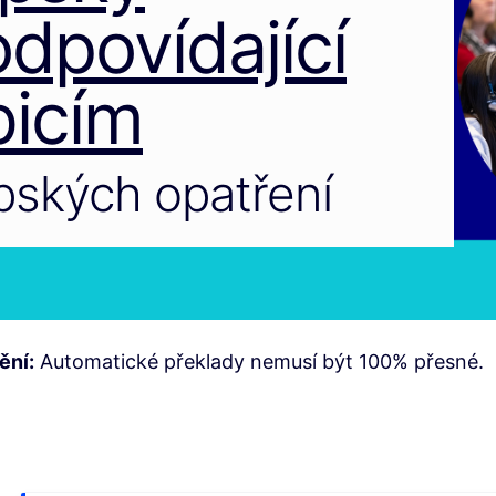
dpovídající
icím
opských opatření
ění:
Automatické překlady nemusí být 100% přesné.